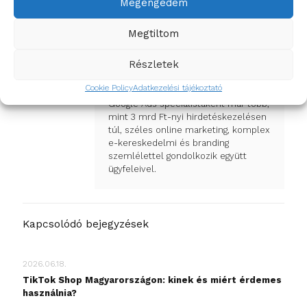
Megengedem
Megtiltom
Hujber Robin
8 éve, egyetem alatt, gyakornokként
Részletek
került bele az online marketing
világába a HD marketingnél és vált
Cookie Policy
Adatkezelési tájékoztató
azóta a cég senior PPC tanácsadójává.
Google Ads specialistaként már több,
mint 3 mrd Ft-nyi hirdetéskezelésen
túl, széles online marketing, komplex
e-kereskedelmi és branding
szemlélettel gondolkozik együtt
ügyfeleivel.
Kapcsolódó bejegyzések
2026.06.18.
TikTok Shop Magyarországon: kinek és miért érdemes
használnia?