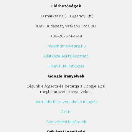
Elérhetőségek
HD marketing (HD Agency Kft.)
1097 Budapest, Vaskapu utca 20.
+36-20-574-1749
info@hdmarketing.hu
Adatkezelési tájékoztató
Hírlevél feliratkozás
Google irányelvek
Cégünk elfogadta és betartja a Google által
meghatározott irányelveket.
Harmadik félre vonatkozó irányelv
GY.I.K.
Szerződési feltételek
Pályázati segítség