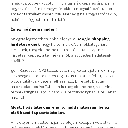
magukba többek között, mint a termék képe és ára, ami a
fogyasztók számára nagymértékben meghatározó tud lenni,
amikor terméket vásárolnak. Márpedig ha a fogyasztónak jó,
nekünk még jobb mint hirdető.
És ez még nem minden!
Az egyik legszembetűnőbb előnye a
Google Shopping
hirdetéseknek
, hogy ha termékre/termékkategóriára
keresnek, megjelenhetnek a hirdetéseink. Hogy mi?
Hirdetés, képpel, a termékemről, a szöveges hirdetések
között?
Igen! Ráadásul TOP2 találat valamelyikeként jelennek meg,
a szöveges hirdetések és organikus találatok felett, szóval
biztos találkozik vele a felhasználó. Emellett Display
hálózatokon és YouTube-on is megjelenhetnek, valamint
remarketinghez, sőt, dinamikus remarketinghez is fel lehet
használni.
Most, hogy látjuk mire is jó, hadd mutassam be az
első hazai tapasztalatokat.
Mint elején említettem, június elején-közepén volt alkalma
már egyeseknek létrehoznia Shopping kampányokat, amik