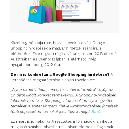
Közel egy hónapja már, hogy az évek óta várt Google
Shopping hirdetések a magyar hirdetők számára is
elérhetőek. Erre nagyon régóta várunk, hiszen 2013 óta már
Ausztriában és Csehországban is elérhető, még
nyugatabbra pedig 2012 óta.
De mi is konkrétan a Google Shopping hirdetése?
A
keresőóriás meghatározása alapján röviden ez:
„Olyan hirdetéstípus, amely részletes információt nyújt az
Ön által kínált konkrét termékekről. A Shopping-hirdetések
lehetnek termékek Shopping-hirdetései (amelyek egyetlen
terméket jelenítenek meg), illetve kirakathirdetések (amelyek
több kapcsolódó terméket jelenítenek meg).”
Forrás
Ez miért is jó nekünk? A részletes információk, amiket a
meghatározásban olvashatunk, olyan elemeket foglalnak