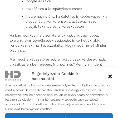
Google Ads fiók
hozzáértés a kampánykezeléshez
illetve nagy előny, ha üzletileg is képbe vagyunk a
piaccal és a konkurensek árazásával, hiszen
alapjait tekintve ez is kereskedelem
Ha bármelyikben is bizonytalanok vagyunk vagy jobbat
akarunk, akár ügynökségek segítségét is kérhetjük, akik
rendelkeznek már tapasztalattal. Hogy megérné-e? Minden
bizonnyal.
Már most elképesztő és egyre inkább csak kérdések hada
cikázik az ember fejében. Mit hoz még? Mennyi mindent
tudok kihozni belőle? Mekkora forgalmat érthetek el ezzel?
Engedélyezd a Cookie-k
Mire vár, még aki nem kezdett bele? Fel tudok venni elég
használatát!
embert az ennek a következtében megnövekvő forgalom
kiszolgálására?
A legjobb élmény biztosítása érdekében olyan technológiákat használunk,
mint a cookie-k az eszközadatok tárolására és/vagy eléréséhez. Ha
Ezen kérdések egy részére mi is keressük a választ a hazai
beleegyezel ezekbe a technológiákba, akkor olyan adatokat dolgozhatunk
piacon, de a külföldi tapasztalataink alapján várhatóan nagy
fel ezen az oldalon, mint a böngészési viselkedés vagy az egyedi
szeletet fog kihasítani a termék alapú értékesítésből. A
azonosítók. A hozzájárulás elmulasztása vagy visszavonása bizonyos
további tapasztalatokról és alap beállításokról hamarosan
funkciókat hátrányosan érinthet.
újabb cikkel jelentkezünk.