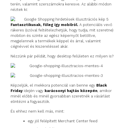
terén, valamint szerszámokra keresve. Az alábbi módon
néztek ki:
Fantasztikusak, főleg így mobilról.
A potenciális vevő
rákeres (szóval feltételezhetjük, hogy tudja, mit szeretne)
mobilon és szinte az egész képernyőt betöltve,
megjelennek a termékek képpel és árral, valamint
cégnévvel és kiszereléssel akár.
Nézzünk pár példát, hogy desktop felületen ez milyen is?
Képzeljük, el mekkora potenciál van benne egy
Black
Friday
idején vagy
karácsonyi hajtás közepén
, amikor
minél előbb és minél gyorsabban szeretnék a vásárlást
elintézni a fogyasztók.
És ehhez nem kell más, mint:
egy jól felépített Merchant Center feed