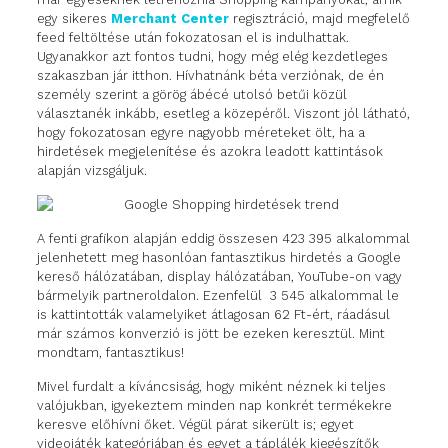
egy sikeres
Merchant Center
regisztráció, majd megfelelő
feed feltöltése után fokozatosan el is indulhattak.
Ugyanakkor azt fontos tudni, hogy még elég kezdetleges
szakaszban jár itthon. Hívhatnánk béta verziónak, de én
személy szerint a görög ábécé utolsó betűi közül
választanék inkább, esetleg a közepéről. Viszont jól látható,
hogy fokozatosan egyre nagyobb méreteket ölt, ha a
hirdetések megjelenítése és azokra leadott kattintások
alapján vizsgáljuk.
A fenti grafikon alapján eddig összesen 423 395 alkalommal
jelenhetett meg hasonlóan fantasztikus hirdetés a Google
kereső hálózatában, display hálózatában, YouTube-on vagy
bármelyik partneroldalon. Ezenfelül 3 545 alkalommal le
is kattintották valamelyiket átlagosan 62 Ft-ért, ráadásul
már számos konverzió is jött be ezeken keresztül. Mint
mondtam, fantasztikus!
Mivel furdalt a kíváncsiság, hogy miként néznek ki teljes
valójukban, igyekeztem minden nap konkrét termékekre
keresve előhívni őket. Végül párat sikerült is; egyet
videojáték kategóriában és egyet a táplálék kiegészítők