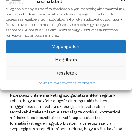
használatát!
elégedettek a pácienseid, ezt leginkább videós tartalommal
tudod megmutatni. Ebben segít szakértő stábunk!
A legjobb élmény biztosítása érdekében olyan technológiákat használunk,
mint a cookie-k az eszközadatok tárolására és/vagy eléréséhez. Ha
beleegyezel ezekbe a technológiákba, akkor olyan adatokat dolgozhatunk
Érdekel
fel ezen az oldalon, mint a böngészési viselkedés vagy az egyedi
azonosítók. A hozzájárulás elmulasztása vagy visszavonása bizonyos
funkciókat hátrányosan érinthet.
Szépségipari marketing & HD
Megengedem
marketing: Miért minket
válassz?
Megtiltom
Részletek
A HD marketing csapata érti és folyamatosan monitorozza
a szépségipar állapotát, trendjeit, lehetőségeit és kihívásait,
Cookie Policy
Adatkezelési tájékoztató
meglévő és jövőbeni ügyfelei érdekeit szem előtt tartva.
Naprakész online marketing szolgáltatásainkkal segítünk
abban, hogy a megfelelő ügyfelek megtalálásával és
meggyőzésével növeld a szépségipari kezelések és
termékek értékesítését. A szépségszalonokkal, kozmetikai
márkákkal, és beszállítókkal való kapcsolattartás
formálásával egyre nagyobb bizalomra tehetsz szert a
szépségipar szereplői körében. Célunk, hogy a vállalkozásod