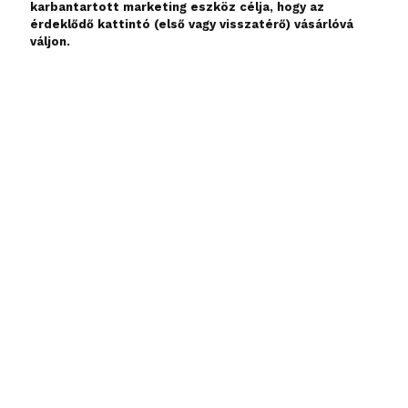
karbantartott marketing eszköz célja, hogy az
érdeklődő kattintó (első vagy visszatérő) vásárlóvá
váljon.
Landing oldal készítése
Az szépségipari vállalkozások számára olyan márkaképhez
illeszkedő, informatív és a jogszabályi kötelezettségeknek
megfelelő landing oldalakat készítünk, amelyek