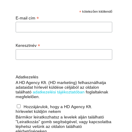
*
kötelezően kitöltendő
*
E-mail cím
*
Keresztnév
Adatkezelés
A HD Agency Kft. (HD marketing) felhasználhatja
adataidat hírlevél küldése céljából az oldalon
található
adatkezelési tájékoztatóban
foglaltaknak
megfelelően.
Hozzájárulok, hogy a HD Agency Kft.
hírlevelet küldjön nekem
Bármikor leiratkozhatsz a levelek alján található
"Leiratkozás" gomb segítségével, vagy kapcsolatba
léphetsz velünk az oldalon található
elérhetőségeken.