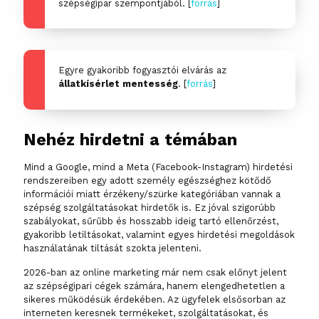
szépségipar szempontjából. [
forrás
]
Egyre gyakoribb fogyasztói elvárás az
állatkísérlet mentesség
. [
forrás
]
Nehéz hirdetni a témában
Mind a Google, mind a Meta (Facebook-Instagram) hirdetési
rendszereiben egy adott személy egészséghez kötődő
információi miatt érzékeny/szürke kategóriában vannak a
szépség szolgáltatásokat hirdetők is. Ez jóval szigorúbb
szabályokat, sűrűbb és hosszabb ideig tartó ellenőrzést,
gyakoribb letiltásokat, valamint egyes hirdetési megoldások
használatának tiltását szokta jelenteni.
2026-ban az online marketing már nem csak előnyt jelent
az szépségipari cégek számára, hanem elengedhetetlen a
sikeres működésük érdekében. Az ügyfelek elsősorban az
interneten keresnek termékeket, szolgáltatásokat, és