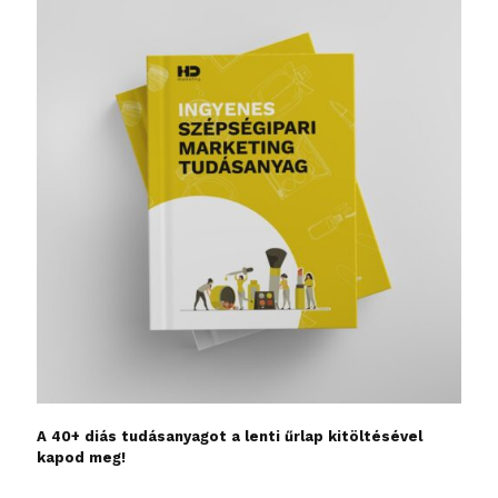
A 40+ diás tudásanyagot a lenti űrlap kitöltésével
kapod meg!