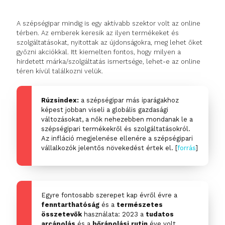
A szépségipar mindig is egy aktívabb szektor volt az online
térben. Az emberek keresik az ilyen termékeket és
szolgáltatásokat, nyitottak az újdonságokra, meg lehet őket
győzni akciókkal. Itt kiemelten fontos, hogy milyen a
hirdetett márka/szolgáltatás ismertsége, lehet-e az online
téren kívül találkozni velük.
Rúzsindex:
a szépségipar más iparágakhoz
képest jobban viseli a globális gazdasági
változásokat, a nők nehezebben mondanak le a
szépségipari termékekről és szolgáltatásokról.
Az infláció megjelenése ellenére a szépségipari
vállalkozók jelentős növekedést értek el.
[
forrás
]
Egyre fontosabb szerepet kap évről évre a
fenntarthatóság
és a
természetes
összetevők
használata: 2023 a
tudatos
arcápolás
és a
bőrápolási rutin
éve volt.