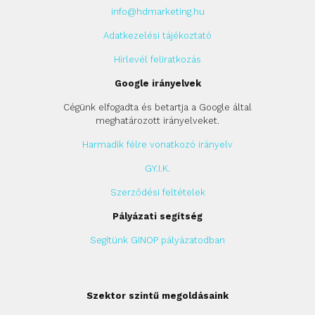
info@hdmarketing.hu
Adatkezelési tájékoztató
Hírlevél feliratkozás
Google irányelvek
Cégünk elfogadta és betartja a Google által
meghatározott irányelveket.
Harmadik félre vonatkozó irányelv
GY.I.K.
Szerződési feltételek
Pályázati segítség
Segítünk GINOP pályázatodban
Szektor szintű megoldásaink