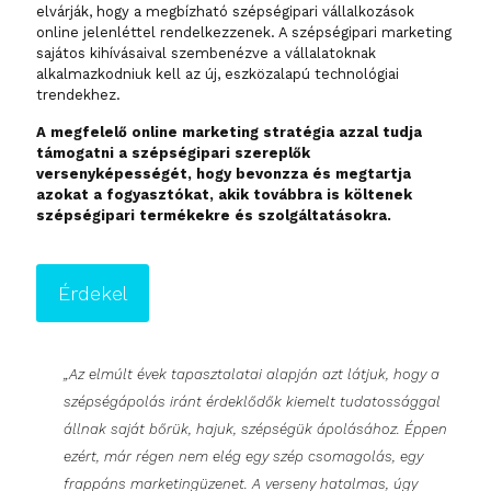
elvárják, hogy a megbízható szépségipari vállalkozások
online jelenléttel rendelkezzenek. A szépségipari marketing
sajátos kihívásaival szembenézve a vállalatoknak
alkalmazkodniuk kell az új, eszközalapú technológiai
trendekhez.
A megfelelő online marketing stratégia azzal tudja
támogatni a szépségipari szereplők
versenyképességét, hogy bevonzza és megtartja
azokat a fogyasztókat, akik továbbra is költenek
szépségipari termékekre és szolgáltatásokra.
Érdekel
„Az elmúlt évek tapasztalatai alapján azt látjuk, hogy a
szépségápolás iránt érdeklődők kiemelt tudatossággal
állnak saját bőrük, hajuk, szépségük ápolásához. Éppen
ezért, már régen nem elég egy szép csomagolás, egy
frappáns marketingüzenet. A verseny hatalmas, úgy