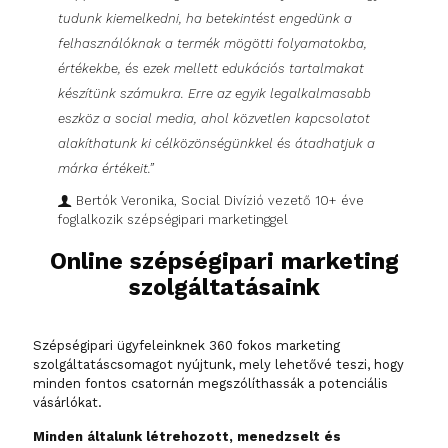
tudunk kiemelkedni, ha betekintést engedünk a
felhasználóknak a termék mögötti folyamatokba,
értékekbe, és ezek mellett edukációs tartalmakat
készítünk számukra. Erre az egyik legalkalmasabb
eszköz a social media, ahol közvetlen kapcsolatot
alakíthatunk ki célközönségünkkel és átadhatjuk a
márka értékeit.”
Bertók Veronika, Social Divízió vezető 10+ éve
foglalkozik szépségipari marketinggel
Online szépségipari marketing
szolgáltatásaink
Szépségipari ügyfeleinknek 360 fokos marketing
szolgáltatáscsomagot nyújtunk, mely lehetővé teszi, hogy
minden fontos csatornán megszólíthassák a potenciális
vásárlókat.
Minden általunk létrehozott, menedzselt és