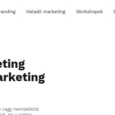
randing
Haladó marketing
Workshopok
ting
marketing
ó vagy nemzetközi
od, mi a széles