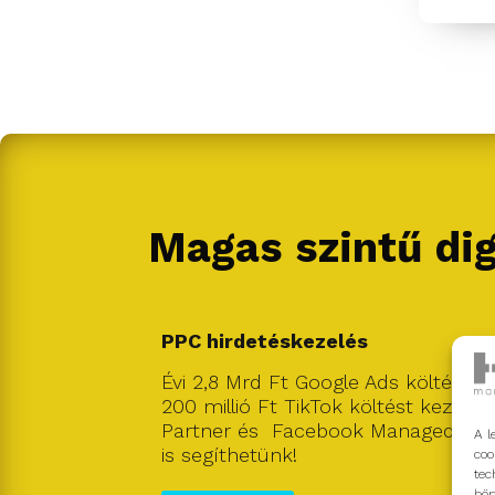
Magas szintű dig
PPC hirdetéskezelés
Évi 2,8 Mrd Ft Google Ads költést, 8
200 millió Ft TikTok költést kezelü
Partner és Facebook Managed Agen
A l
is segíthetünk!
coo
tec
bön