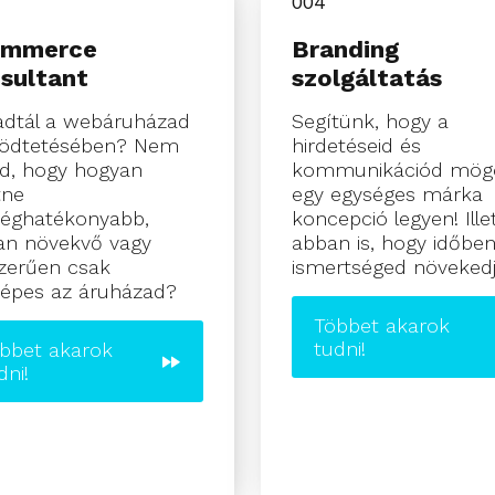
004
ommerce
Branding
sultant
szolgáltatás
adtál a webáruházad
Segítünk, hogy a
ödtetésében? Nem
hirdetéseid és
d, hogy hogyan
kommunikációd mög
tne
egy egységes márka
séghatékonyabb,
koncepció legyen! Ille
an növekvő vagy
abban is, hogy időben
zerűen csak
ismertséged növeked
képes az áruházad?
Többet akarok
tudni!
bbet akarok
dni!