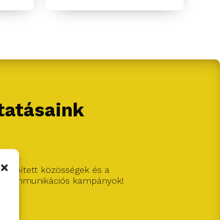
ltatásaink
fin épített közösségek és a
tó kommunikációs kampányok!