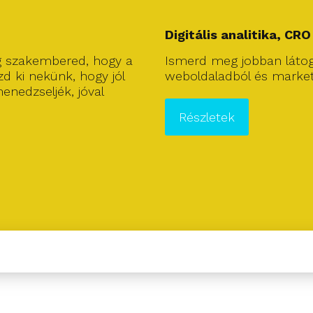
Digitális analitika, CRO
g szakembered, hogy a
Ismerd meg jobban láto
d ki nekünk, hogy jól
weboldaladból és marke
enedzseljék, jóval
Részletek