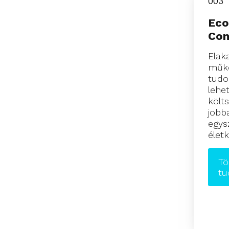
003
Ec
Con
Elak
műk
tudo
lehe
költ
jobb
egys
élet
Tö
tu