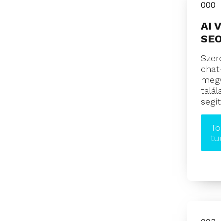
000
AI V
SE
Szere
chat
megv
talá
segí
Tö
tu