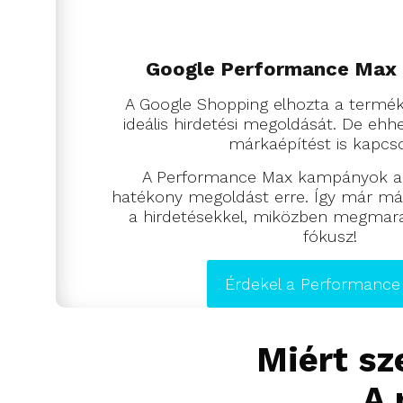
Google Performance Max
A Google Shopping elhozta a termék
ideális hirdetési megoldását. De eh
márkaépítést is kapcso
A Performance Max kampányok adj
hatékony megoldást erre. Így már márk
a hirdetésekkel, miközben megmarad
fókusz!
Érdekel a Performance
Miért sz
A 