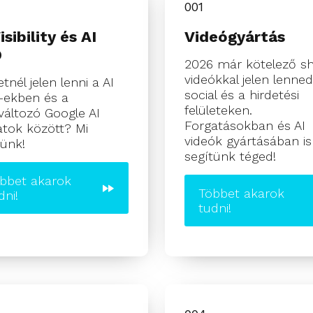
001
isibility és AI
Videógyártás
O
2026 már kötelező sh
videókkal jelen lenned
tnél jelen lenni a AI
social és a hirdetési
-ekben és a
felületeken.
áltozó Google AI
Forgatásokban és AI
latok között? Mi
videók gyártásában is
tünk!
segítünk téged!
bbet akarok
Többet akarok
dni!
tudni!