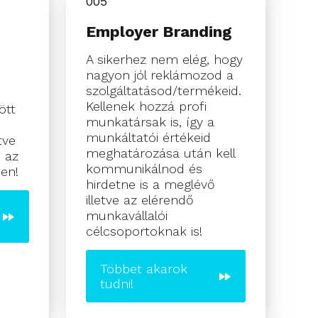
005
Employer Branding
A sikerhez nem elég, hogy
nagyon jól reklámozod a
szolgáltatásod/termékeid.
Kellenek hozzá profi
ött
munkatársak is, így a
munkáltatói értékeid
tve
meghatározása után kell
 az
kommunikálnod és
jen!
hirdetne is a meglévő
illetve az elérendő
munkavállalói
célcsoportoknak is!
Többet akarok
tudni!