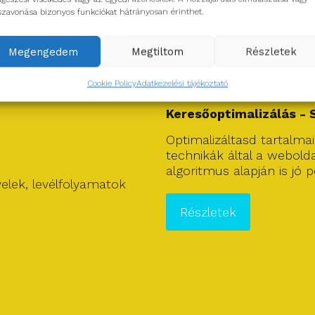
szavonása bizonyos funkciókat hátrányosan érinthet.
Megengedem
Megtiltom
Részletek
Cookie Policy
Adatkezelési tájékoztató
Keresőoptimalizálás -
Optimalizáltasd tartalmai
technikák által a webold
algoritmus alapján is jó 
evelek, levélfolyamatok
Részletek