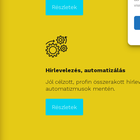
vis
Részletek
Hírlevelezés, automatizálás
Jól célzott, profin összerakott hírl
automatizmusok mentén.
Részletek