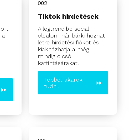
002
Tiktok hirdetések
ort
A legtrendibb social
 a
oldalon már bárki hozhat
létre hirdetési fiókot és
kiaknázhatja a még
mindig olcsó
kattintásárakat.
Többet akarok
tudni!