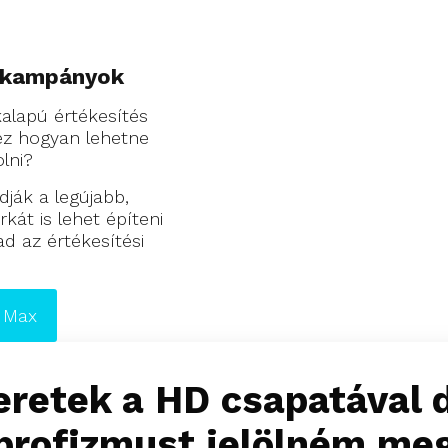
 kampányok
alapú értékesítés
hez hogyan lehetne
lni?
ák a legújabb,
át is lehet építeni
 az értékesítési
 Max
eretek a HD csapatával 
profizmust jelölném meg