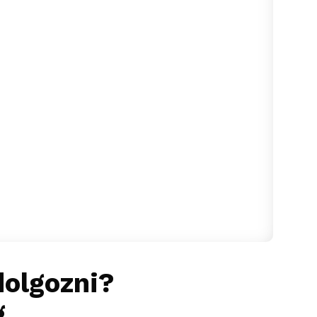
dolgozni?
...