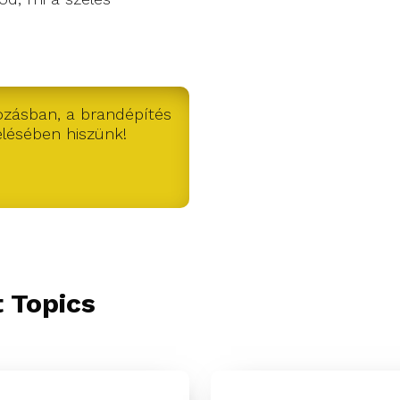
ozásban, a brandépítés
elésében hiszünk!
 Topics