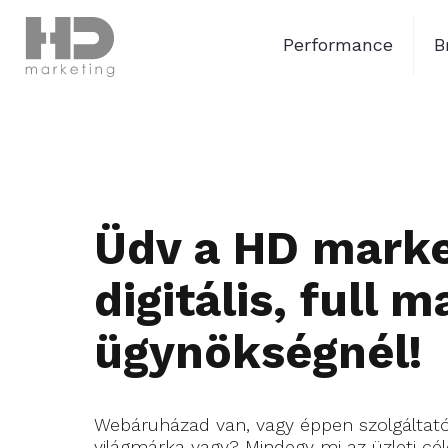
Performance
B
Üdv a HD marke
digitális, full 
ügynökségnél!
Webáruházad van, vagy éppen szolgáltat
világmárka vagy? Mindegy mi az üzleti cél