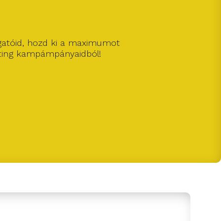
gatóid, hozd ki a maximumot
ting kampámpányaidból!