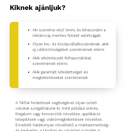
Kiknek ajánljuk?
Aki szeretne első lenni, és kihasználni a
reklámzaj-mentes felület adottságait.
Olyan kis- és középvállalkozásoknak, akik
új célközönségeket szeretnének elérni.
Akik elkötelezett felhasználókat
szeretnének elérni.
Akik garantált lefedettséget és
megtekintéseket szeretnének.
A TikTok hirdetések segítségével olyan üzleti
célokat szolgálhatunk ki, mint például elérés,
forgalom vagy konverziók növelése, applikáció
telepítések vagy videómegtekintések növelése.
Emellett hatékonyan növelhető a márkaismertség-
és kedvelés, a társítási és vásárlási szándék is.