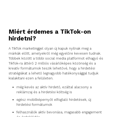
Miért érdemes a TikTok-on
hirdetni?
A TikTok marketinggel olyan új kapuk nyílnak meg a
márkák előtt, amelyekről még egyelőre kevesen tudnak.
Többek között a többi social media platformot elhagyó és
TikTok-ra áttérő 2 milliós vásárlóképes közönség és a
kreatív formátumok teszik lehetővé, hogy a hirdetési
stratégiákat a lehető legnagyobb hatékonysággal tudjuk
kialakítani ezen a felületen.
még kevés az aktív hirdető, ezáltal alacsony a
reklámzaj és a hirdetési költség is
egész mobilképernyőt elfoglaló hirdetések, új
hirdetési formátumok
felhasználók aktív bevonása, magasabb engagement