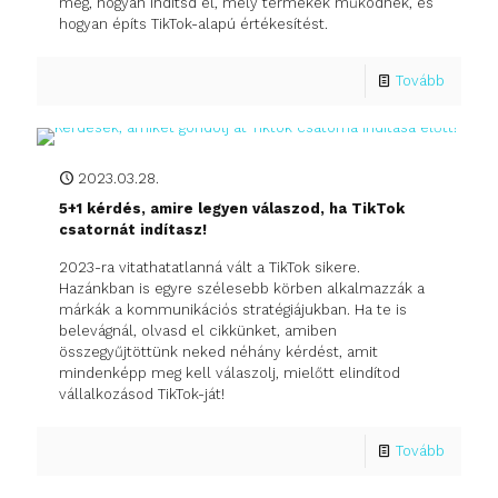
meg, hogyan indítsd el, mely termékek működnek, és
hogyan építs TikTok-alapú értékesítést.
Tovább
2023.03.28.
5+1 kérdés, amire legyen válaszod, ha TikTok
csatornát indítasz!
2023-ra vitathatatlanná vált a TikTok sikere.
Hazánkban is egyre szélesebb körben alkalmazzák a
márkák a kommunikációs stratégiájukban. Ha te is
belevágnál, olvasd el cikkünket, amiben
összegyűjtöttünk neked néhány kérdést, amit
mindenképp meg kell válaszolj, mielőtt elindítod
vállalkozásod TikTok-ját!
Tovább