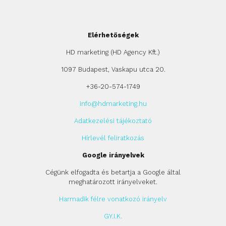
Elérhetőségek
HD marketing (HD Agency Kft.)
1097 Budapest, Vaskapu utca 20.
+36-20-574-1749
info@hdmarketing.hu
Adatkezelési tájékoztató
Hírlevél feliratkozás
Google irányelvek
Cégünk elfogadta és betartja a Google által
meghatározott irányelveket.
Harmadik félre vonatkozó irányelv
GY.I.K.