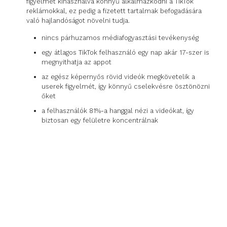
figyelmet kihasználva könnyű alkalmazkodni a TikTok
reklámokkal, ez pedig a fizetett tartalmak befogadására
való hajlandóságot növelni tudja.
nincs párhuzamos médiafogyasztási tevékenység
egy átlagos TikTok felhasználó egy nap akár 17-szer is
megnyithatja az appot
az egész képernyős rövid videók megkövetelik a
userek figyelmét, így könnyű cselekvésre ösztönözni
őket
a felhasználók 81%-a hanggal nézi a videókat, így
biztosan egy felületre koncentrálnak