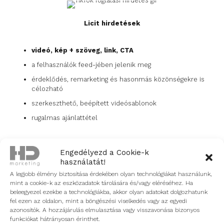
Licit hirdetések
videó, kép + szöveg, link, CTA
a felhasználók feed-jében jelenik meg
érdeklődés, remarketing és hasonmás közönségekre is
célozható
szerkeszthető, beépített videósablonok
rugalmas ajánlattétel
Engedélyezd a Cookie-k
használatát!
Kreatív hirdetések
A legjobb élmény biztosítása érdekében olyan technológiákat használunk,
mint a cookie-k az eszközadatok tárolására és/vagy eléréséhez. Ha
Hashtag challenge:
márka saját hastaggel ellátott
beleegyezel ezekbe a technológiákba, akkor olyan adatokat dolgozhatunk
kihívást indít, akár TikTok influencerek bevonásával
fel ezen az oldalon, mint a böngészési viselkedés vagy az egyedi
azonosítók. A hozzájárulás elmulasztása vagy visszavonása bizonyos
Branded effects:
a márka saját AR filtert hoz létre,
funkciókat hátrányosan érinthet.
amit a felhasználók saját videóikban felhasználhatnak