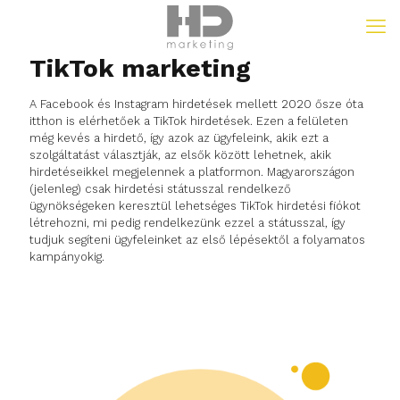
TikTok marketing
A Facebook és Instagram hirdetések mellett 2020 ősze óta
itthon is elérhetőek a TikTok hirdetések. Ezen a felületen
még kevés a hirdető, így azok az ügyfeleink, akik ezt a
szolgáltatást választják, az elsők között lehetnek, akik
hirdetéseikkel megjelennek a platformon. Magyarországon
(jelenleg) csak hirdetési státusszal rendelkező
ügynökségeken keresztül lehetséges TikTok hirdetési fiókot
létrehozni, mi pedig rendelkezünk ezzel a státusszal, így
tudjuk segíteni ügyfeleinket az első lépésektől a folyamatos
kampányokig.