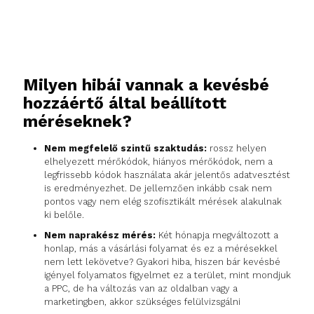
Milyen hibái vannak a kevésbé
hozzáértő által beállított
méréseknek?
Nem megfelelő szintű szaktudás:
rossz helyen
elhelyezett mérőkódok, hiányos mérőkódok, nem a
legfrissebb kódok használata akár jelentős adatvesztést
is eredményezhet. De jellemzően inkább csak nem
pontos vagy nem elég szofisztikált mérések alakulnak
ki belőle.
Nem naprakész mérés:
Két hónapja megváltozott a
honlap, más a vásárlási folyamat és ez a mérésekkel
nem lett lekövetve? Gyakori hiba, hiszen bár kevésbé
igényel folyamatos figyelmet ez a terület, mint mondjuk
a PPC, de ha változás van az oldalban vagy a
marketingben, akkor szükséges felülvizsgálni