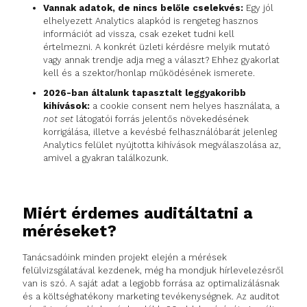
Vannak adatok, de nincs belőle cselekvés:
Egy jól
elhelyezett Analytics alapkód is rengeteg hasznos
információt ad vissza, csak ezeket tudni kell
értelmezni. A konkrét üzleti kérdésre melyik mutató
vagy annak trendje adja meg a választ? Ehhez gyakorlat
kell és a szektor/honlap működésének ismerete.
2026-ban általunk tapasztalt leggyakoribb
kihívások:
a cookie consent nem helyes használata, a
not set
látogatói forrás jelentős növekedésének
korrigálása, illetve a kevésbé felhasználóbarát jelenleg
Analytics felület nyújtotta kihívások megválaszolása az,
amivel a gyakran találkozunk.
Miért érdemes auditáltatni a
méréseket?
Tanácsadóink minden projekt elején a mérések
felülvizsgálatával kezdenek, még ha mondjuk hírlevelezésről
van is szó. A saját adat a legjobb forrása az optimalizálásnak
és a költséghatékony marketing tevékenységnek. Az auditot