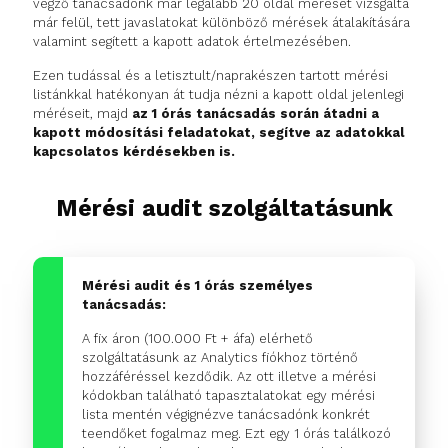
végző tanácsadónk már legalább 20 oldal mérését vizsgálta
már felül, tett javaslatokat különböző mérések átalakítására
valamint segített a kapott adatok értelmezésében.
Ezen tudással és a letisztult/naprakészen tartott mérési
listánkkal hatékonyan át tudja nézni a kapott oldal jelenlegi
méréseit, majd
az 1 órás tanácsadás során átadni a
kapott módosítási feladatokat, segítve az adatokkal
kapcsolatos kérdésekben is.
Mérési audit szolgáltatásunk
Mérési audit és 1 órás személyes
tanácsadás:
A fix áron (100.000 Ft + áfa) elérhető
szolgáltatásunk az Analytics fiókhoz történő
hozzáféréssel kezdődik. Az ott illetve a mérési
kódokban található tapasztalatokat egy mérési
lista mentén végignézve tanácsadónk konkrét
teendőket fogalmaz meg. Ezt egy 1 órás találkozó