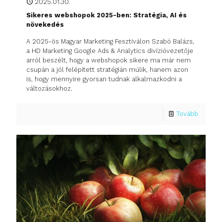
2025.01.30.
Sikeres webshopok 2025-ben: Stratégia, AI és
növekedés
A 2025-ös Magyar Marketing Fesztiválon Szabó Balázs,
a HD Marketing Google Ads & Analytics divízióvezetője
arról beszélt, hogy a webshopok sikere ma már nem
csupán a jól felépített stratégián múlik, hanem azon
is, hogy mennyire gyorsan tudnak alkalmazkodni a
változásokhoz.
Tovább