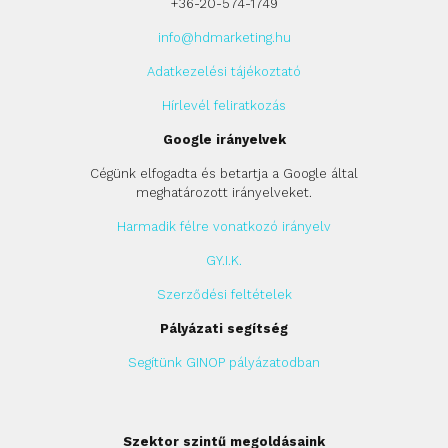
+36-20-574-1749
info@hdmarketing.hu
Adatkezelési tájékoztató
Hírlevél feliratkozás
Google irányelvek
Cégünk elfogadta és betartja a Google által
meghatározott irányelveket.
Harmadik félre vonatkozó irányelv
GY.I.K.
Szerződési feltételek
Pályázati segítség
Segítünk GINOP pályázatodban
Szektor szintű megoldásaink