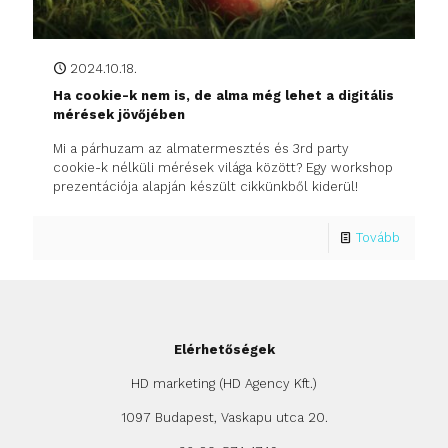
2024.10.18.
Ha cookie-k nem is, de alma még lehet a digitális
mérések jövőjében
Mi a párhuzam az almatermesztés és 3rd party
cookie-k nélküli mérések világa között? Egy workshop
prezentációja alapján készült cikkünkből kiderül!
Tovább
Elérhetőségek
HD marketing (HD Agency Kft.)
1097 Budapest, Vaskapu utca 20.