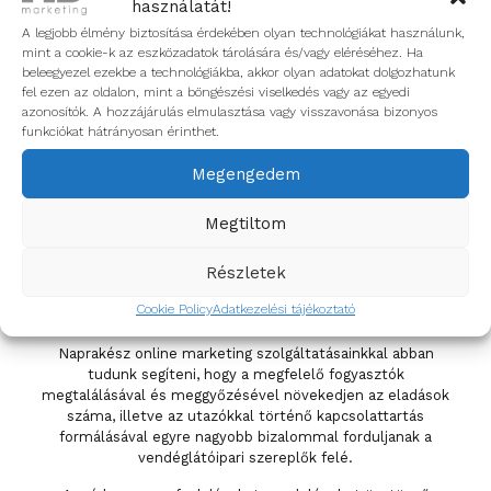
használatát!
egyszeri, vagy évente elvégzendő feladatok.
A legjobb élmény biztosítása érdekében olyan technológiákat használunk,
mint a cookie-k az eszközadatok tárolására és/vagy eléréséhez. Ha
Érdekel
beleegyezel ezekbe a technológiákba, akkor olyan adatokat dolgozhatunk
fel ezen az oldalon, mint a böngészési viselkedés vagy az egyedi
azonosítók. A hozzájárulás elmulasztása vagy visszavonása bizonyos
Gasztro marketing & HD
funkciókat hátrányosan érinthet.
marketing: Miért minket
Megengedem
válassz?
Megtiltom
A HD marketing csapata érti és folyamatosan monitorozza
Részletek
a gasztronómia szektor állapotát, trendjeit, lehetőségeit és
kihívásait, meglévő és jövőbeni ügyfelei érdekeit szem előtt
Cookie Policy
Adatkezelési tájékoztató
tartva.
Naprakész online marketing szolgáltatásainkkal abban
tudunk segíteni, hogy a megfelelő fogyasztók
megtalálásával és meggyőzésével növekedjen az eladások
száma, illetve az utazókkal történő kapcsolattartás
formálásával egyre nagyobb bizalommal forduljanak a
vendéglátóipari szereplők felé.