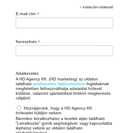
*
kötelezően kitöltendő
*
E-mail cím
*
Keresztnév
Adatkezelés
A HD Agency Kft. (HD marketing) az oldalon
található
adatkezelési tájékoztatóban
foglaltaknak
megfelelően felhasználhatja adataidat hírlevél
küldése, valamint ajánlatokkal történő megkeresés
céljából.
Hozzájárulok, hogy a HD Agency Kft.
hírlevelet küldjön nekem
Bármikor leiratkozhatsz a levelek alján található
"Leiratkozás" gomb segítségével, vagy kapcsolatba
léphetsz velünk az oldalon található
elérhetőségeken.