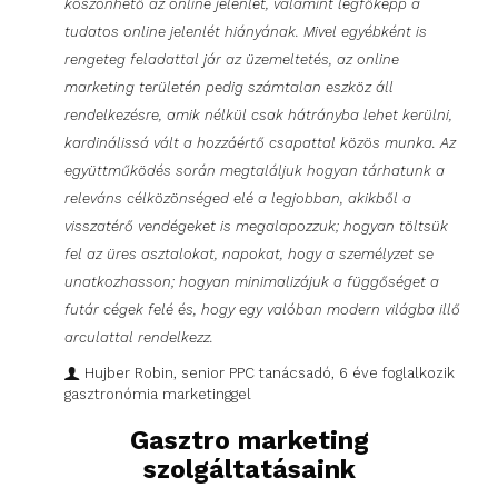
köszönhető az online jelenlét, valamint legfőképp a
tudatos online jelenlét hiányának. Mivel egyébként is
rengeteg feladattal jár az üzemeltetés, az online
marketing területén pedig számtalan eszköz áll
rendelkezésre, amik nélkül csak hátrányba lehet kerülni,
kardinálissá vált a hozzáértő csapattal közös munka. Az
együttműködés során megtaláljuk hogyan tárhatunk a
releváns célközönséged elé a legjobban, akikből a
visszatérő vendégeket is megalapozzuk; hogyan töltsük
fel az üres asztalokat, napokat, hogy a személyzet se
unatkozhasson; hogyan minimalizájuk a függőséget a
futár cégek felé és, hogy egy valóban modern világba illő
arculattal rendelkezz.
Hujber Robin, senior PPC tanácsadó, 6 éve foglalkozik
gasztronómia marketinggel
Gasztro marketing
szolgáltatásaink