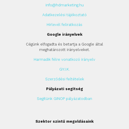
info@hdmarketing.hu
Adatkezelési tájékoztató
Hírlevél feliratkozás
Google irányelvek
Cégünk elfogadta és betartja a Google által
meghatározott irányelveket.
Harmadik félre vonatkozó irányelv
GY.I.K.
Szerződési feltételek
Pályázati segítség
Segítünk GINOP pályázatodban
Szektor szintű megoldásaink