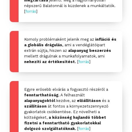
megtartása
jelenti. Még a hagyományosan
népszerű Balatonnál is küzdenek a munkáltatók.
[
forrás
]
Komoly problémaként jelenik meg az
infláció és
a globális drágulás,
ami a vendéglátóipart
extrán sújtja, hiszen az
alapanyag beszerzés
mellett drágulnak a munkafolyamatok, ami
nehezíti az értékesítést.
[
forrás
]
Egyre erősebb elvárás a fogyasztó részéről a
fenntarthatóság.
A felhasznált
alapanyagoktól
kezdve, az
előállításon
és a
szállításon
át fontos a környezetszennyező
gyakorlatok csökkentése. Ez növelheti a
költségeket,
a közönség hajlandó többet
fizetni a fenntartható gyakorlatokkal
dolgozó szolgáltatóknak.
[
forrás
]