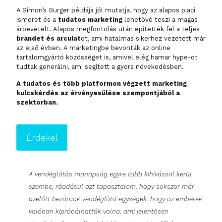
A Simon’s Burger példája jól mutatja, hogy az alapos piaci
ismeret és a
tudatos marketing
lehetővé teszi a magas
árbevételt. Alapos megfontolás után építették fel a teljes
brandet és arculat
ot, ami hatalmas sikerhez vezetett már
az első évben. A marketingbe bevonták az online
tartalomgyártó közösséget is, amivel elég hamar hype-ot
tudtak generálni, ami segített a gyors növekedésben.
A tudatos és több platformon végzett marketing
kulcskérdés az érvényesülése szempontjából a
szektorban.
Érdekel
A vendéglátás manapság egyre több kihívással kerül
szembe, ráadásul azt tapasztalom, hogy sokszor már
azelőtt bezárnak vendéglátó egységek, hogy az emberek
valóban kipróbálhatták volna, ami jelentősen