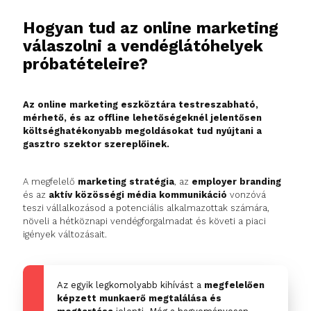
Hogyan tud az online marketing
válaszolni a vendéglátóhelyek
próbatételeire?
Az online marketing eszköztára testreszabható,
mérhető, és az offline lehetőségeknél jelentősen
költséghatékonyabb megoldásokat tud nyújtani a
gasztro szektor szereplőinek.
A megfelelő
marketing stratégia
, az
employer branding
és az
aktív közösségi média kommunikáció
vonzóvá
teszi vállalkozásod a potenciális alkalmazottak számára,
növeli a hétköznapi vendégforgalmadat és követi a piaci
igények változásait.
Az egyik legkomolyabb kihívást a
megfelelően
képzett munkaerő megtalálása és