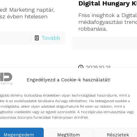
Digital Hungary 
d! Marketing naptár,
Friss insightok a Digi
ész évben hitelesen
médiafogyasztási trend
robbanása.
Tovább
2025.10.21.
yobb, hanem a
Hogyan adaptálód
Engedélyezd a Cookie-k használatát!
A 2025 szeptemberi P
művé vált: az
kollégánk az AI keres
egjobb élmény biztosítása érdekében olyan technológiákat használunk, mint a
s reagálás a
kie-k az eszközadatok tárolására és/vagy eléréséhez. Ha beleegyezel ezekbe a
kihívásokról, valamint 
hnológiákba, akkor olyan adatokat dolgozhatunk fel ezen az oldalon, mint a
előadást.
gészési viselkedés vagy az egyedi azonosítók. A hozzájárulás elmulasztása vagy
szavonása bizonyos funkciókat hátrányosan érinthet.
Tovább
Megengedem
Megtiltom
Részletek