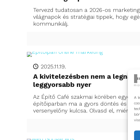
Tervezd tudatosan a 2026-os marketinge
világnapok és stratégiai tippek, hogy eg
kommunikálj.
2025.11.19.
A kivitelezésben nem a legnag
leggyorsabb nyer
Az Építő Café szakmai körében egyértel
A l
építőiparban ma a gyors döntés és gyor
coo
tec
versenyelőny kulcsa. Olvasd el, miért!
bön
vis