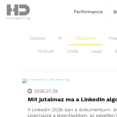
Performance
B
Összes
AI
Általános
Anal
Hírlevél
Iroda
Lead
2026.07.29.
Mit jutalmaz ma a LinkedIn alg
A LinkedIn 2026-ban a dokumentum- és
jutalmazza a legerősebben, az egyetlen 