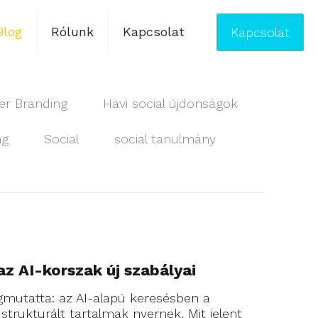
Blog
Rólunk
Kapcsolat
Kapcsolat
r Branding
Havi social újdonságok
ng
Social
social tanulmány
az AI-korszak új szabályai
mutatta: az AI-alapú keresésben a
l strukturált tartalmak nyernek. Mit jelent