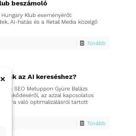
Klub beszámoló
tal Hungary Klub eseményéről:
ek, AI-hatás és a Retail Media közelgő
Tovább
junk az AI kereséshez?
PC és SEO Metuppon Gyüre Balázs
ők mükődéséről, az azzal kapcsolatos
azokra való optimalizálásról tartott
Tovább