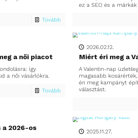
ez a SEO és a márkák 
Tovább
2026.02.12.
meg a női piacot
Miért éri meg a 
gondolásra: így
A Valentin-nap üzletil
d a női vásárlókra.
magasabb kosárérték,
éri meg kampányt épít
választást.
Tovább
s a 2026-os
2025.11.27.