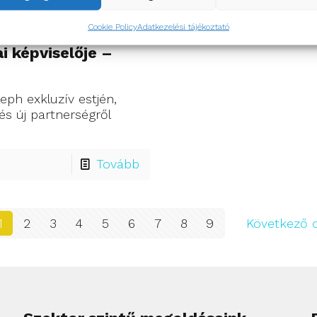
Cookie Policy
Adatkezelési tájékoztató
i képviselője –
eph exkluzív estjén,
 és új partnerségről
Tovább
1
2
3
4
5
6
7
8
9
Következő o