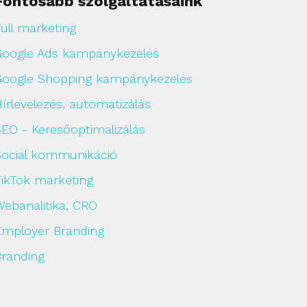
Fontosabb szolgáltatásaink
ull marketing
Google Ads kampánykezelés
Google Shopping kampánykezelés
írlevelezés, automatizálás
SEO - Keresőoptimalizálás
Social kommunikáció
TikTok marketing
Webanalitika, CRO
Employer Branding
Branding