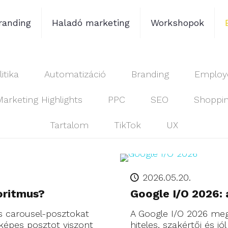
randing
Haladó marketing
Workshopok
itika
Automatizáció
Branding
Employe
Marketing Highlights
PPC
SEO
Shoppi
Tartalom
TikTok
UX
2026.05.20.
oritmus?
Google I/O 2026: 
 carousel-posztokat
A Google I/O 2026 meg
képes posztot viszont
hiteles, szakértői és jó