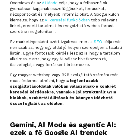
Overviews és az
AI Mode
célja, hogy a felhasználók
gyorsabban kapjanak összefüggéseket, forrásokat,
nézőpontokat és mélyebb információkat. A Google külön
kiemelte, hogy az
AI keresési funkciókban
több releváns
linket, eredeti tartalmat és megbízható webes forrást
szeretne megjeleníteni.
Ez marketingesként azért izgalmas, mert a
SEO
célja már
nemcsak az, hogy egy oldal jó helyen szerepeljen a találati
listán. Egyre fontosabb kérdés lesz az is, hogy a tartalom
alkalmas-e arra, hogy egy AI-válasz hivatkozzon rá,
összefoglalja vagy forrásként értelmezze.
Egy magyar webshop vagy B2B szolgáltató számára már
most érdemes átnézni, hogy
a legfontosabb
szolgáltatásoldalak valóban válaszolnak-e konkrét
keresési kérdésekre, vannak-e jól strukturált GYIK
blokkok, szakértői állítások és könnyen idézhető
összefoglalók az oldalon.
Gemini, AI Mode és agentic AI:
ezek a fő Google AI trendek