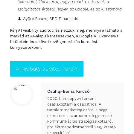
fókuszálni, illetve arra, hogy a márka, a termék, a
szolgáltatás érthető legyen az Google, és az AI számára.
Gyüre Balázs, SEO Tanácsadó
Kérj AI visibility auditot, és nézzük meg, mennyire látható a
márkád az AI-alapú keresésekben, a Google AI Overviews
felületein és a következő generációs keresési
környezetekben!
AI visibility auditot kérek!
Csuhaj-Barna Kincső
2020-ban copywriterként
csatlakoztam a csapathoz. A
tartalommarketing azóta is nagy
szerelem a számomra, legyen szó
kommunikációs stratégiaalkotásról,
projektmenedzsmentről vagy kreatív
szövegírásról.