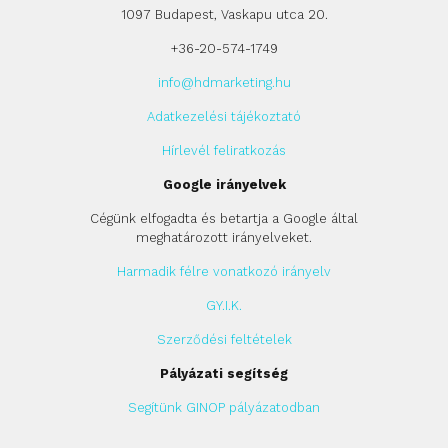
1097 Budapest, Vaskapu utca 20.
+36-20-574-1749
info@hdmarketing.hu
Adatkezelési tájékoztató
Hírlevél feliratkozás
Google irányelvek
Cégünk elfogadta és betartja a Google által
meghatározott irányelveket.
Harmadik félre vonatkozó irányelv
GY.I.K.
Szerződési feltételek
Pályázati segítség
Segítünk GINOP pályázatodban