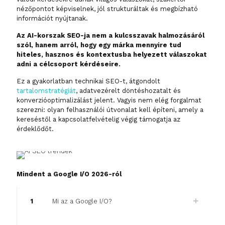
nézőpontot képviselnek, jól strukturáltak és megbízható
információt nyújtanak.
Az AI-korszak SEO-ja nem a kulcsszavak halmozásáról
szól, hanem arról, hogy egy márka mennyire tud
hiteles, hasznos és kontextusba helyezett válaszokat
adni a célcsoport kérdéseire.
Ez a gyakorlatban technikai SEO-t, átgondolt
tartalomstratégiát
, adatvezérelt döntéshozatalt és
konverzióoptimalizálást jelent. Vagyis nem elég forgalmat
szerezni: olyan felhasználói útvonalat kell építeni, amely a
kereséstől a kapcsolatfelvételig végig támogatja az
érdeklődőt.
Mindent a Google I/O 2026-ról
1
Mi az a Google I/O?