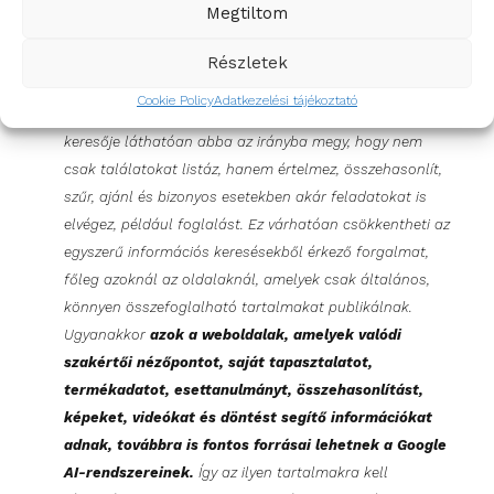
Megtiltom
SEO-tanácsadóként nem úgy látom, hogy „meghalt a
Részletek
SEO”, hanem úgy, hogy a klasszikus kulcsszóalapú SEO
Cookie Policy
Adatkezelési tájékoztató
önmagában már egyre kevésbé lesz elég. A Google
keresője láthatóan abba az irányba megy, hogy nem
csak találatokat listáz, hanem értelmez, összehasonlít,
szűr, ajánl és bizonyos esetekben akár feladatokat is
elvégez, például foglalást. Ez várhatóan csökkentheti az
egyszerű információs keresésekből érkező forgalmat,
főleg azoknál az oldalaknál, amelyek csak általános,
könnyen összefoglalható tartalmakat publikálnak.
Ugyanakkor
azok a weboldalak, amelyek valódi
szakértői nézőpontot, saját tapasztalatot,
termékadatot, esettanulmányt, összehasonlítást,
képeket, videókat és döntést segítő információkat
adnak, továbbra is fontos forrásai lehetnek a Google
AI-rendszereinek.
Így az ilyen tartalmakra kell