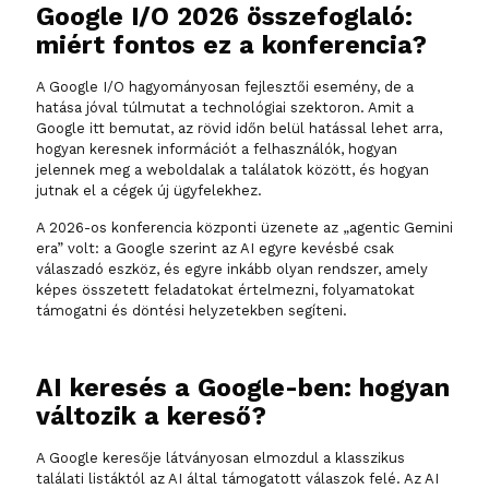
Google I/O 2026 összefoglaló:
miért fontos ez a konferencia?
A Google I/O hagyományosan fejlesztői esemény, de a
hatása jóval túlmutat a technológiai szektoron. Amit a
Google itt bemutat, az rövid időn belül hatással lehet arra,
hogyan keresnek információt a felhasználók, hogyan
jelennek meg a weboldalak a találatok között, és hogyan
jutnak el a cégek új ügyfelekhez.
A 2026-os konferencia központi üzenete az „agentic Gemini
era” volt: a Google szerint az AI egyre kevésbé csak
válaszadó eszköz, és egyre inkább olyan rendszer, amely
képes összetett feladatokat értelmezni, folyamatokat
támogatni és döntési helyzetekben segíteni.
AI keresés a Google-ben: hogyan
változik a kereső?
A Google keresője látványosan elmozdul a klasszikus
találati listáktól az AI által támogatott válaszok felé. Az AI