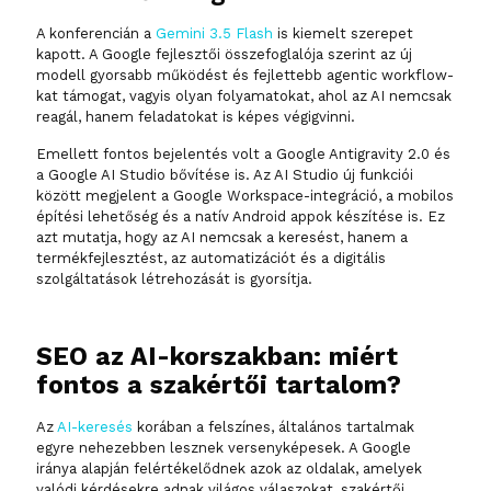
A konferencián a
Gemini 3.5 Flash
is kiemelt szerepet
kapott. A Google fejlesztői összefoglalója szerint az új
modell gyorsabb működést és fejlettebb agentic workflow-
kat támogat, vagyis olyan folyamatokat, ahol az AI nemcsak
reagál, hanem feladatokat is képes végigvinni.
Emellett fontos bejelentés volt a Google Antigravity 2.0 és
a Google AI Studio bővítése is. Az AI Studio új funkciói
között megjelent a Google Workspace-integráció, a mobilos
építési lehetőség és a natív Android appok készítése is. Ez
azt mutatja, hogy az AI nemcsak a keresést, hanem a
termékfejlesztést, az automatizációt és a digitális
szolgáltatások létrehozását is gyorsítja.
SEO az AI-korszakban: miért
fontos a szakértői tartalom?
Az
AI-keresés
korában a felszínes, általános tartalmak
egyre nehezebben lesznek versenyképesek. A Google
iránya alapján felértékelődnek azok az oldalak, amelyek
valódi kérdésekre adnak világos válaszokat, szakértői