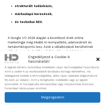
strukturált tudásbázis,
márkaalapú keresések,
és technikai SEO.
A Google I/O 2026 alapján a következő évek online
marketingje még inkább AI-kompatibilis, adatvezérelt és
tartalomközpontú lesz. Azok a vállalkozások kerülhetnek
előnybe, amelyek időben felkészítik weboldalukat,
tartalmaikat és kampányaikat erre az új keresési
Engedélyezd a Cookie-k
környezetre.
használatát!
A legjobb élmény biztosítása érdekében olyan technológiákat használunk,
A HD marketingnél hiszünk abban, hogy az AI-korszak
mint a cookie-k az eszközadatok tárolására és/vagy eléréséhez. Ha
nyertesei azok a márkák lesznek, amelyek szakértői tudást,
beleegyezel ezekbe a technológiákba, akkor olyan adatokat dolgozhatunk
releváns válaszokat és jól felépített digitális élményt
fel ezen az oldalon, mint a böngészési viselkedés vagy az egyedi
kínálnak a felhasználóknak.
azonosítók. A hozzájárulás elmulasztása vagy visszavonása bizonyos
funkciókat hátrányosan érinthet.
Tanácsadónk véleménye
Megengedem