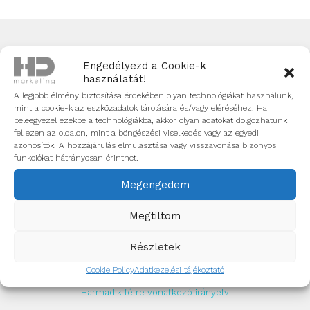
Engedélyezd a Cookie-k
Elérhetőségek
használatát!
HD marketing (HD Agency Kft.)
A legjobb élmény biztosítása érdekében olyan technológiákat használunk,
mint a cookie-k az eszközadatok tárolására és/vagy eléréséhez. Ha
1097 Budapest, Vaskapu utca 20.
beleegyezel ezekbe a technológiákba, akkor olyan adatokat dolgozhatunk
fel ezen az oldalon, mint a böngészési viselkedés vagy az egyedi
+36-20-574-1749
azonosítók. A hozzájárulás elmulasztása vagy visszavonása bizonyos
funkciókat hátrányosan érinthet.
info@hdmarketing.hu
Megengedem
Adatkezelési tájékoztató
Hírlevél feliratkozás
Megtiltom
Google irányelvek
Részletek
Cégünk elfogadta és betartja a Google által
meghatározott irányelveket.
Cookie Policy
Adatkezelési tájékoztató
Harmadik félre vonatkozó irányelv