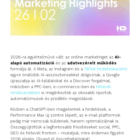
2026-ra egyértelművé vált: az online marketinget az
AI-
alapú automatizáció
és az
adatvezérelt működés
formálja át. A Meta, az Instagram és a
TikTok hirdetéskezelői
egyre önállóbb AI-asszisztensekkel dolgoznak, a Google
újraszabja az AI-találatokat és a Discover forgalmat,
miközben a PPC-ben, e-commerce-ben és
hírlevél
rendszerekben
is megérkeztek az okosabb riportok,
automatizmusok és prediktív megoldások.
Közben a ChatGPT-ben megjelentek a hirdetések, a
Performance Max új szintre lépett, az e-mail platformok
pedig már nemcsak küldenek, hanem optimalizálnak is.
Összegyűjtöttük a legfontosabb frissítéseket social, PPC,
SEO és hírlevél fronton – mutatjuk, mire érdemes figyelni
2026 elején. Olvasd el összefoglalónkat!