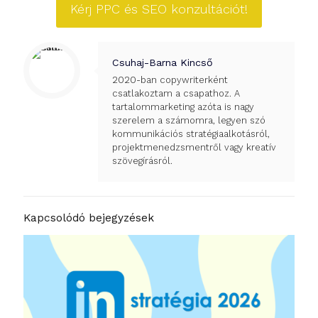
Kérj PPC és SEO konzultációt!
Csuhaj-Barna Kincső
2020-ban copywriterként
csatlakoztam a csapathoz. A
tartalommarketing azóta is nagy
szerelem a számomra, legyen szó
kommunikációs stratégiaalkotásról,
projektmenedzsmentről vagy kreatív
szövegírásról.
Kapcsolódó bejegyzések