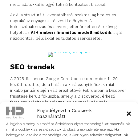
meta adatokkal is egyértelmű kontextust biztosít.
Az AI a strukturált, kivonatolható, szakmailag hiteles és
naprakész anyagokat részesíti előnyben. A
kulcsszóhalmozás és a nyers, ellenőrizetlen AI-szöveg
helyett az
AI + emberi finomítás modell működik
: saját
nézőponttal, példákkal és tudatos szerkezettel.
SEO trendek
A 2025-ös januári Google Core Update december 11–29.
között futott le, de a hatása a karácsonyi időszak miatt
inkább január elején vált érezhetővé. Februárban a Discover
frissítése került fókuszba, amely a Discoverből érkező
forgalom erősítését célozza, és az angol után más
nyelveken is fokozatosan bevezetésre kerül.
Engedélyezd a Cookie-k
használatát!
Közben az
AI-alapú áttekintések
megjelenése jelentősen
A legjobb élmény biztosítása érdekében olyan technológiákat használunk,
csökkentette az átkattintási arányt (28%-ról 19%-ra), ezért a
mint a cookie-k az eszközadatok tárolására és/vagy eléréséhez. Ha
Google a linkek hangsúlyosabb megjelenítését ígérte az AI-
beleegyezel ezekbe a technológiákba, akkor olyan adatokat dolgozhatunk
módban. A gyakorlatban ez több látható linket, ikont és