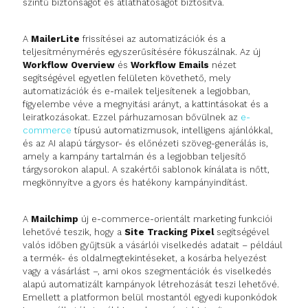
szintű biztonságot és átláthatóságot biztosítva.
A
MailerLite
frissítései az automatizációk és a
teljesítménymérés egyszerűsítésére fókuszálnak. Az új
Workflow Overview
és
Workflow Emails
nézet
segítségével egyetlen felületen követhető, mely
automatizációk és e-mailek teljesítenek a legjobban,
figyelembe véve a megnyitási arányt, a kattintásokat és a
leiratkozásokat. Ezzel párhuzamosan bővülnek az
e-
commerce
típusú automatizmusok, intelligens ajánlókkal,
és az AI alapú tárgysor- és előnézeti szöveg-generálás is,
amely a kampány tartalmán és a legjobban teljesítő
tárgysorokon alapul. A szakértői sablonok kínálata is nőtt,
megkönnyítve a gyors és hatékony kampányindítást.
A
Mailchimp
új e-commerce-orientált marketing funkciói
lehetővé teszik, hogy a
Site Tracking Pixel
segítségével
valós időben gyűjtsük a vásárlói viselkedés adatait – például
a termék- és oldalmegtekintéseket, a kosárba helyezést
vagy a vásárlást –, ami okos szegmentációk és viselkedés
alapú automatizált kampányok létrehozását teszi lehetővé.
Emellett a platformon belül mostantól egyedi kuponkódok