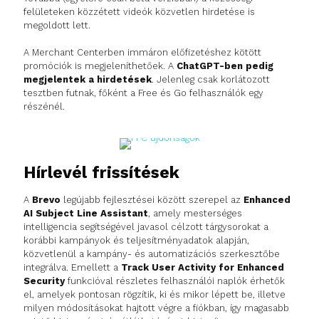
felületeken közzétett videók közvetlen hirdetése is
megoldott lett.
A Merchant Centerben immáron előfizetéshez kötött
promóciók is megjeleníthetőek. A
ChatGPT-ben pedig
megjelentek a hirdetések
. Jelenleg csak korlátozott
tesztben futnak, főként a Free és Go felhasználók egy
részénél.
Hírlevél frissítések
A
Brevo
legújabb fejlesztései között szerepel az
Enhanced
AI Subject Line Assistant
, amely mesterséges
intelligencia segítségével javasol célzott tárgysorokat a
korábbi kampányok és teljesítményadatok alapján,
közvetlenül a kampány- és automatizációs szerkesztőbe
integrálva. Emellett a
Track User Activity for Enhanced
Security
funkcióval részletes felhasználói naplók érhetők
el, amelyek pontosan rögzítik, ki és mikor lépett be, illetve
milyen módosításokat hajtott végre a fiókban, így magasabb