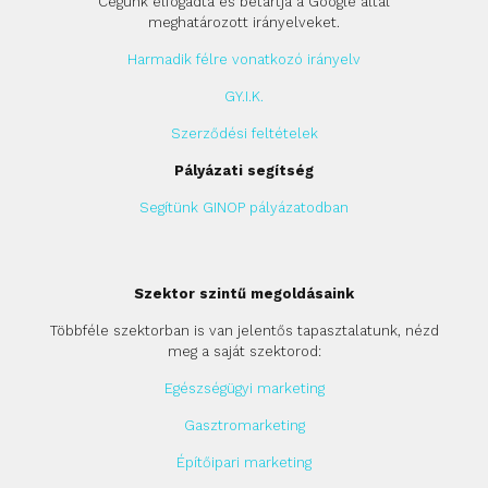
Cégünk elfogadta és betartja a Google által
meghatározott irányelveket.
Harmadik félre vonatkozó irányelv
GY.I.K.
Szerződési feltételek
Pályázati segítség
Segítünk GINOP pályázatodban
Szektor szintű megoldásaink
Többféle szektorban is van jelentős tapasztalatunk, nézd
meg a saját szektorod:
Egészségügyi marketing
Gasztromarketing
Építőipari marketing