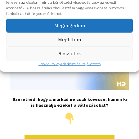
fel ezen az oldalon, mint a böngészési viselkedés vagy az egyedi
előnézeti megjelenítést jelent, amelytől a
azonosítók. A hozzájárulás elmulasztása vagy visszavonása bizonyos
kattintásszámok újbóli növekedését
várja a piac.
funkciókat hátrányosan érinthet.
Megengedem
Megtiltom
Részletek
Cookie Policy
Adatkezelési tájékoztató
Szeretnéd, hogy a márkád ne csak kövesse, hanem ki
is használja ezeket a változásokat?