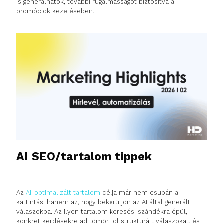
is generálhatók, további rugalmasságot biztosítva a
promóciók kezelésében.
AI SEO/tartalom tippek
Az
AI-optimalizált tartalom
célja már nem csupán a
kattintás, hanem az, hogy bekerüljön az AI által generált
válaszokba. Az ilyen tartalom keresési szándékra épül,
konkrét kérdésekre ad tömör, jól strukturált válaszokat, és