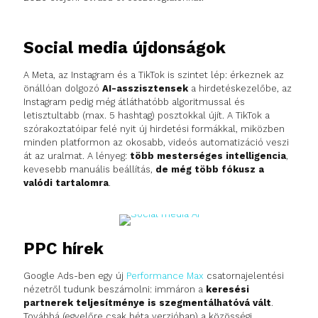
Social media újdonságok
A Meta, az Instagram és a TikTok is szintet lép: érkeznek az
önállóan dolgozó
AI-asszisztensek
a hirdetéskezelőbe, az
Instagram pedig még átláthatóbb algoritmussal és
letisztultabb (max. 5 hashtag) posztokkal újít. A TikTok a
szórakoztatóipar felé nyit új hirdetési formákkal, miközben
minden platformon az okosabb, videós automatizáció veszi
át az uralmat. A lényeg:
több mesterséges intelligencia
,
kevesebb manuális beállítás,
de még
több fókusz a
valódi tartalomra
.
PPC hírek
Google Ads-ben egy új
Performance Max
csatornajelentési
nézetről tudunk beszámolni: immáron a
keresési
partnerek teljesítménye is szegmentálhatóvá vált
.
Továbbá (egyelőre csak béta verzióban) a közösségi