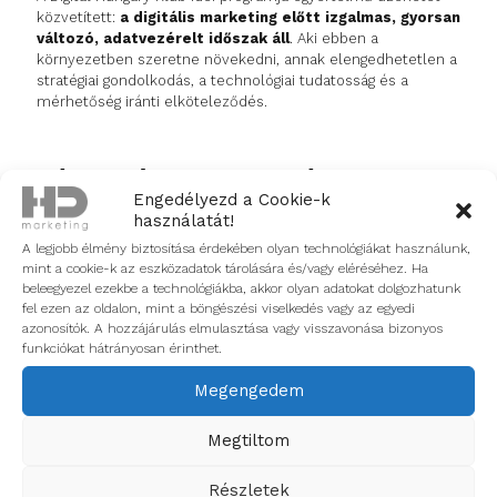
közvetített:
a digitális marketing előtt izgalmas, gyorsan
változó, adatvezérelt időszak áll
. Aki ebben a
környezetben szeretne növekedni, annak elengedhetetlen a
stratégiai gondolkodás, a technológiai tudatosság és a
mérhetőség iránti elköteleződés.
Készen állsz adatvezérelt
Engedélyezd a Cookie-k
növekedésre?
használatát!
A legjobb élmény biztosítása érdekében olyan technológiákat használunk,
A HD marketing, mint
online full marketing ügynökség
,
mint a cookie-k az eszközadatok tárolására és/vagy eléréséhez. Ha
segít eligazodni a digitális trendek között – a PPC
beleegyezel ezekbe a technológiákba, akkor olyan adatokat dolgozhatunk
kampányoktól a tartalomstratégián át egészen a
fel ezen az oldalon, mint a böngészési viselkedés vagy az egyedi
konverzióoptimalizálásig.
azonosítók. A hozzájárulás elmulasztása vagy visszavonása bizonyos
funkciókat hátrányosan érinthet.
Megengedem
Lépj velünk kapcsolatba, és nézzük meg együtt,
hogyan lehet a trendekből valódi üzleti eredmény!
Megtiltom
Részletek