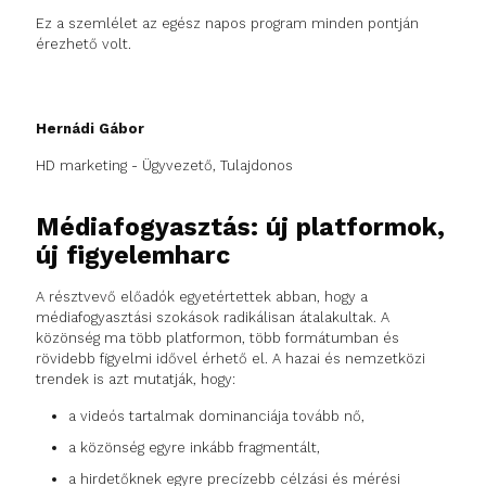
Ez a szemlélet az egész napos program minden pontján
érezhető volt.
Hernádi Gábor
HD marketing - Ügyvezető, Tulajdonos
Médiafogyasztás: új platformok,
új figyelemharc
A résztvevő előadók egyetértettek abban, hogy a
médiafogyasztási szokások radikálisan átalakultak. A
közönség ma több platformon, több formátumban és
rövidebb figyelmi idővel érhető el. A hazai és nemzetközi
trendek is azt mutatják, hogy:
a videós tartalmak dominanciája tovább nő,
a közönség egyre inkább fragmentált,
a hirdetőknek egyre precízebb célzási és mérési