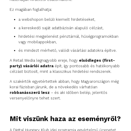
Ez magában foglalhatja:
a webshopon belüli kiemelt hirdetéseket,
a kereskedő saját adatbázisán alapuló célzást,
hirdetési megjelenést pénztárnál, hűségprogramokban
vagy mobilappokban,
és mindezt mérhető, valódi vásárlási adatokra építve.
A Retail Media legnagyobb ereje, hogy
elsődleges (first-
party) vásárlói adatra
épít, így pontosabb és hatékonyabb
célzást biztosít, mint a klasszikus hirdetési rendszerek.
A szakértők egyetértettek abban, hogy Magyarországon még
korai fázisban járunk, de a növekedés várhatóan
robbanásszerű lesz
– és aki időben belép, jelentős
versenyelőnyre tehet szert.
Mit viszünk haza az eseményről?
A Digital Hungary Klub idei programja egyértelmű üzenetet