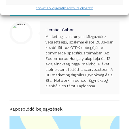
Érdekel az online növekedés
Cookie Policy
Adatkezelési tájékoztató
Hernádi Gábor
Marketing szakirányos közgazdász
végzettségű, szakmai élete 2003-ban
kezdődött az OTDK dobogóján e-
commerce specifikus témában. Az
Ecommerce Hungary alapítója és 12
évig elnökségi tagja, melyből 8 évet
alelnökként töltött a szervezetben. A
HD marketing digitális ügynökség és a
Star Network Infuencer ügynökség
alapítója és társtulajdonosa.
Kapcsolódó bejegyzések