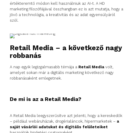
értékteremtő módon kell használniuk az AI-t. A HD
marketing filozófiájával összhangban ez is azt mutatja, hogy a
jövő a technológia, a kreativitás és az adat egyensúlyáról
szól.
Retail Media – a következő nagy
robbanás
A nap egyik legizgalmasabb témája a
Retail Media
volt,
amelyet sokan már a digitális marketing következő nagy
robbanásaként emlegetnek.
De mi is az a Retail Media?
A Retail Media leegyszerűsítve azt jelenti, hogy a kereskedők
– például webáruházak, drogérialáncok, hipermarketek –
a
saját vásárlói adatukat és digitális felületeiket
használják hirdetési csatornaként.