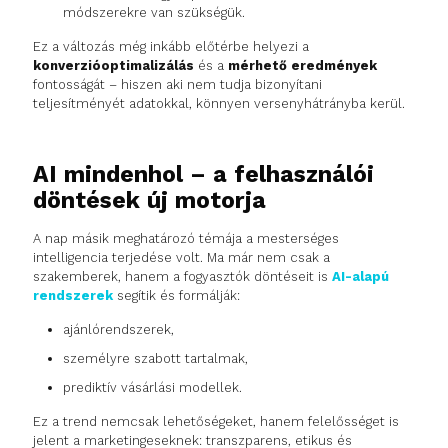
módszerekre van szükségük.
Ez a változás még inkább előtérbe helyezi a
konverzióoptimalizálás
és a
mérhető eredmények
fontosságát – hiszen aki nem tudja bizonyítani
teljesítményét adatokkal, könnyen versenyhátrányba kerül.
AI mindenhol – a felhasználói
döntések új motorja
A nap másik meghatározó témája a mesterséges
intelligencia terjedése volt. Ma már nem csak a
szakemberek, hanem a fogyasztók döntéseit is
AI-alapú
rendszerek
segítik és formálják:
ajánlórendszerek,
személyre szabott tartalmak,
prediktív vásárlási modellek.
Ez a trend nemcsak lehetőségeket, hanem felelősséget is
jelent a marketingeseknek: transzparens, etikus és