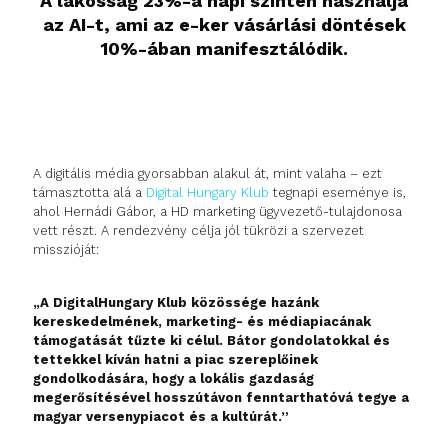
A lakosság 23%-a napi szinten használja
az AI-t, ami az e-ker vásárlási döntések
10%-ában manifesztálódik.
A digitális média gyorsabban alakul át, mint valaha – ezt
támasztotta alá a
Digital Hungary Klub
tegnapi eseménye is,
ahol Hernádi Gábor, a HD marketing ügyvezető-tulajdonosa
vett részt. A rendezvény célja jól tükrözi a szervezet
misszióját:
„A DigitalHungary Klub közössége hazánk
kereskedelmének, marketing- és médiapiacának
támogatását tűzte ki célul. Bátor gondolatokkal és
tettekkel kíván hatni a piac szereplőinek
gondolkodására, hogy a lokális gazdaság
megerősítésével hosszútávon fenntarthatóvá tegye a
magyar versenypiacot és a kultúrát.”