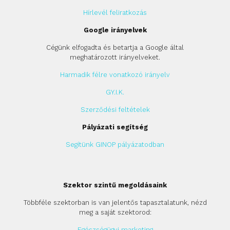
Hírlevél feliratkozás
Google irányelvek
Cégünk elfogadta és betartja a Google által
meghatározott irányelveket.
Harmadik félre vonatkozó irányelv
GY.I.K.
Szerződési feltételek
Pályázati segítség
Segítünk GINOP pályázatodban
Szektor szintű megoldásaink
Többféle szektorban is van jelentős tapasztalatunk, nézd
meg a saját szektorod:
Egészségügyi marketing