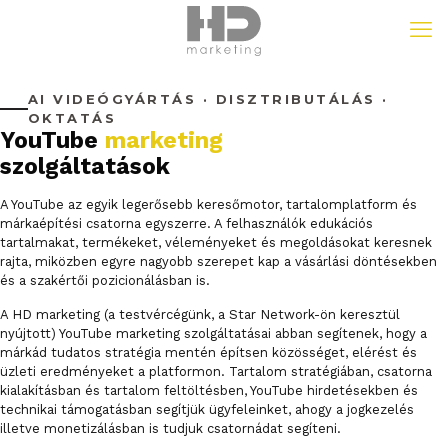
AI VIDEÓGYÁRTÁS · DISZTRIBUTÁLÁS ·
OKTATÁS
YouTube
marketing
szolgáltatások
A YouTube az egyik legerősebb keresőmotor, tartalomplatform és
márkaépítési csatorna egyszerre. A felhasználók edukációs
tartalmakat, termékeket, véleményeket és megoldásokat keresnek
rajta, miközben egyre nagyobb szerepet kap a vásárlási döntésekben
és a szakértői pozicionálásban is.
A HD marketing (a testvércégünk, a Star Network-ön keresztül
nyújtott) YouTube marketing szolgáltatásai abban segítenek, hogy a
márkád tudatos stratégia mentén építsen közösséget, elérést és
üzleti eredményeket a platformon. Tartalom stratégiában, csatorna
kialakításban és tartalom feltöltésben, YouTube hirdetésekben és
technikai támogatásban segítjük ügyfeleinket, ahogy a jogkezelés
illetve monetizálásban is tudjuk csatornádat segíteni.