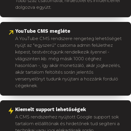
Több száz csatornával, hirdetővel és influencerrel
dolgozva együtt.
YouTube CMS megléte
A YouTube CMS rendszere rengeteg lehetőséget
nyújt az "egyszerű" csatorna admin felülethez
képest, testvércégünk rendelkezik ilyennel -
világszinten kb. még másik 1000 céghez
hasonlóan -, így akár monetizáló, akár jogkezelés,
akár tartalom feltöltés során jelentős
versenyelőnyt tudunk nyújtani a hozzánk forduló
cégeknek.
Kiemelt support lehetőségek
A CMS rendszerhez nyújtott Google support sok
tartalom előállítónak és hirdetőnek tud segíteni a
technikai vagy jogi elakadásaik során..