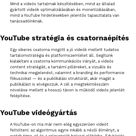
Mind a videós tartalmak készítésében, mind az általad
gyártott videók optimalizálásában és monetizálásában,
mind a YouTube hirdetésekben jelentős tapasztalata van
tanácsadóinknak.
YouTube stratégia és csatornaépítés
Egy sikeres csatorna mögött a jó videók mellett tudatos
tartalomstratégia és platformszemlélet áll. Segítünk
kialakítani a csatorna kommunikációs irányát, a videós
content stratégiát, a tartalmi pilléreket, a vizuális és
technikai megjelenést, valamint a branding és performance
fókuszokat — és a publikálási struktúrát, akár magát a
publikálást is elvégezzük. A cél a megtekintésszám
növelése mellett a hosszú távon is működő videós jelenlét
felépítése.
YouTube videógyártás
A YouTube-on ma már nem elég egyszerűen videót
feltölteni: az algoritmus egyre inkább a nézői élményt, a
watch time-ot és a relevanciát helyezi előtérbe. Edukációs