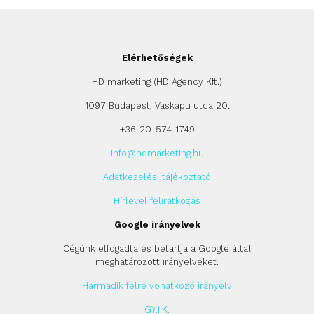
Elérhetőségek
HD marketing (HD Agency Kft.)
1097 Budapest, Vaskapu utca 20.
+36-20-574-1749
info@hdmarketing.hu
Adatkezelési tájékoztató
Hírlevél feliratkozás
Google irányelvek
Cégünk elfogadta és betartja a Google által
meghatározott irányelveket.
Harmadik félre vonatkozó irányelv
GY.I.K.