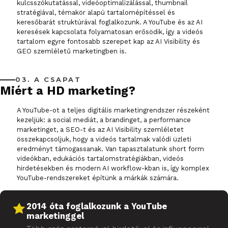
kulcsszókutatással, videóoptimalizálással, thumbnail
stratégiával, témakör alapú tartalomépítéssel és
keresőbarát struktúrával foglalkozunk. A YouTube és az AI
keresések kapcsolata folyamatosan erősödik, így a videós
tartalom egyre fontosabb szerepet kap az AI Visibility és
GEO szemléletű marketingben is.
03. A CSAPAT
Miért a HD marketing?
A YouTube-ot a teljes digitális marketingrendszer részeként
kezeljük: a social mediát, a brandinget, a performance
marketinget, a SEO-t és az AI Visibility szemléletet
összekapcsoljuk, hogy a videós tartalmak valódi üzleti
eredményt támogassanak. Van tapasztalatunk short form
videókban, edukációs tartalomstratégiákban, videós
hirdetésekben és modern AI workflow-kban is, így komplex
YouTube-rendszereket építünk a márkák számára.
2014 óta foglalkozunk a YouTube
marketinggel