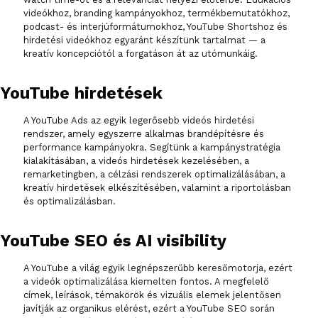
videókhoz, branding kampányokhoz, termékbemutatókhoz,
podcast- és interjúformátumokhoz, YouTube Shortshoz és
hirdetési videókhoz egyaránt készítünk tartalmat — a
kreatív koncepciótól a forgatáson át az utómunkáig.
YouTube hirdetések
A YouTube Ads az egyik legerősebb videós hirdetési
rendszer, amely egyszerre alkalmas brandépítésre és
performance kampányokra. Segítünk a kampánystratégia
kialakításában, a videós hirdetések kezelésében, a
remarketingben, a célzási rendszerek optimalizálásában, a
kreatív hirdetések elkészítésében, valamint a riportolásban
és optimalizálásban.
YouTube SEO és AI visibility
A YouTube a világ egyik legnépszerűbb keresőmotorja, ezért
a videók optimalizálása kiemelten fontos. A megfelelő
címek, leírások, témakörök és vizuális elemek jelentősen
javítják az organikus elérést, ezért a YouTube SEO során