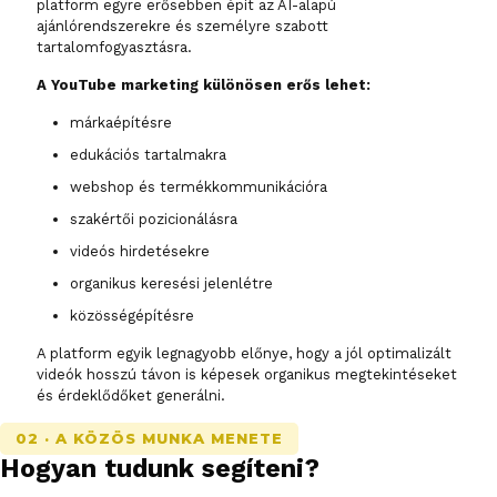
platform egyre erősebben épít az AI-alapú
ajánlórendszerekre és személyre szabott
tartalomfogyasztásra.
A YouTube marketing különösen erős lehet:
márkaépítésre
edukációs tartalmakra
webshop és termékkommunikációra
szakértői pozicionálásra
videós hirdetésekre
organikus keresési jelenlétre
közösségépítésre
A platform egyik legnagyobb előnye, hogy a jól optimalizált
videók hosszú távon is képesek organikus megtekintéseket
és érdeklődőket generálni.
02 · A KÖZÖS MUNKA MENETE
Hogyan tudunk segíteni?