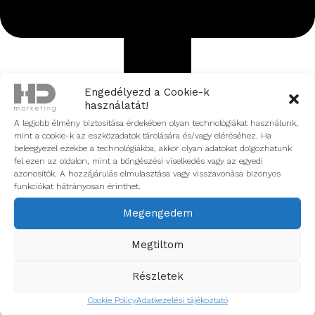
Engedélyezd a Cookie-k
használatát!
A legjobb élmény biztosítása érdekében olyan technológiákat használunk,
mint a cookie-k az eszközadatok tárolására és/vagy eléréséhez. Ha
beleegyezel ezekbe a technológiákba, akkor olyan adatokat dolgozhatunk
fel ezen az oldalon, mint a böngészési viselkedés vagy az egyedi
azonosítók. A hozzájárulás elmulasztása vagy visszavonása bizonyos
funkciókat hátrányosan érinthet.
Működik a YouTube marketing B2B-ben is?
Megengedem
Megtiltom
Részletek
Cookie Policy
Adatkezelési tájékoztató