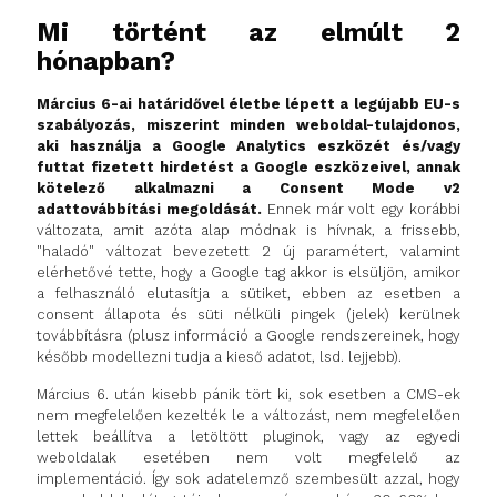
Mi történt az elmúlt 2
hónapban?
Március 6-ai határidővel életbe lépett a legújabb EU-s
szabályozás, miszerint minden weboldal-tulajdonos,
aki használja a Google Analytics eszközét és/vagy
futtat fizetett hirdetést a Google eszközeivel, annak
kötelező alkalmazni a Consent Mode v2
adattovábbítási megoldását.
Ennek már volt egy korábbi
változata, amit azóta alap módnak is hívnak, a frissebb,
"haladó" változat bevezetett 2 új paramétert, valamint
elérhetővé tette, hogy a Google tag akkor is elsüljön, amikor
a felhasználó elutasítja a sütiket, ebben az esetben a
consent állapota és süti nélküli pingek (jelek) kerülnek
továbbításra (plusz információ a Google rendszereinek, hogy
később modellezni tudja a kieső adatot, lsd. lejjebb).
Március 6. után kisebb pánik tört ki, sok esetben a CMS-ek
nem megfelelően kezelték le a változást, nem megfelelően
lettek beállítva a letöltött pluginok, vagy az egyedi
weboldalak esetében nem volt megfelelő az
implementáció. Így sok adatelemző szembesült azzal, hogy