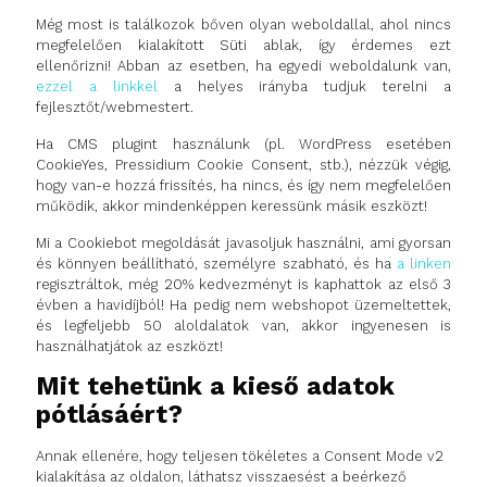
Még most is találkozok bőven olyan weboldallal, ahol nincs
megfelelően kialakított Süti ablak, így érdemes ezt
ellenőrizni! Abban az esetben, ha egyedi weboldalunk van,
ezzel a linkkel
a helyes irányba tudjuk terelni a
fejlesztőt/webmestert.
Ha CMS plugint használunk (pl. WordPress esetében
CookieYes, Pressidium Cookie Consent, stb.), nézzük végig,
hogy van-e hozzá frissítés, ha nincs, és így nem megfelelően
működik, akkor mindenképpen keressünk másik eszközt!
Mi a Cookiebot megoldását javasoljuk használni, ami gyorsan
és könnyen beállítható, személyre szabható, és ha
a linken
regisztráltok, még 20% kedvezményt is kaphattok az első 3
évben a havidíjból! Ha pedig nem webshopot üzemeltettek,
és legfeljebb 50 aloldalatok van, akkor ingyenesen is
használhatjátok az eszközt!
Mit tehetünk a kieső adatok
pótlásáért?
Annak ellenére, hogy teljesen tökéletes a Consent Mode v2
kialakítása az oldalon, láthatsz visszaesést a beérkező