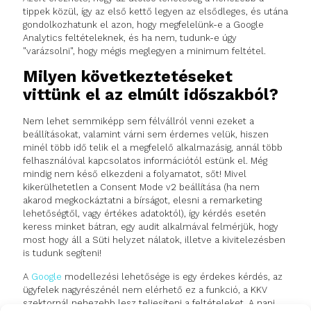
tippek közül, így az első kettő legyen az elsődleges, és utána
gondolkozhatunk el azon, hogy megfelelünk-e a Google
Analytics feltételeknek, és ha nem, tudunk-e úgy
"varázsolni", hogy mégis meglegyen a minimum feltétel.
Milyen következtetéseket
vittünk el az elmúlt időszakból?
Nem lehet semmiképp sem félvállról venni ezeket a
beállításokat, valamint várni sem érdemes velük, hiszen
minél több idő telik el a megfelelő alkalmazásig, annál több
felhasználóval kapcsolatos információtól estünk el. Még
mindig nem késő elkezdeni a folyamatot, sőt! Mivel
kikerülhetetlen a Consent Mode v2 beállítása (ha nem
akarod megkockáztatni a bírságot, elesni a remarketing
lehetőségtől, vagy értékes adatoktól), így kérdés esetén
keress minket bátran, egy audit alkalmával felmérjük, hogy
most hogy áll a Süti helyzet nálatok, illetve a kivitelezésben
is tudunk segíteni!
A
Google
modellezési lehetősége is egy érdekes kérdés, az
ügyfelek nagyrészénél nem elérhető ez a funkció, a KKV
szektornál nehezebb lesz teljesíteni a feltételeket. A napi