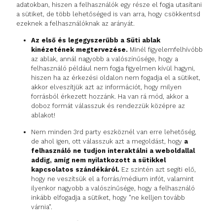
adatokban, hiszen a felhasználók egy része el fogja utasítani
a sütiket, de több lehetőséged is van arra, hogy csökkentsd
ezeknek a felhasználóknak az arányát.
Az első és legegyszerűbb a Süti ablak
kinézetének megtervezése.
Minél figyelemfelhívóbb
az ablak, annál nagyobb a valószínűsége, hogy a
felhasználó például nem fogja figyelmen kívül hagyni,
hiszen ha az érkezési oldalon nem fogadja el a sütiket,
akkor elveszítjük azt az információt, hogy milyen
forrásból érkezett hozzánk. Ha van rá mód, akkor a
doboz formát válasszuk és rendezzük középre az
ablakot!
Nem minden 3rd party eszköznél van erre lehetőség,
de ahol igen, ott válasszuk azt a megoldást, hogy
a
felhasználó ne tudjon interaktálni a weboldallal
addig, amíg nem nyilatkozott a sütikkel
kapcsolatos szándékáról.
Ez szintén azt segíti elő,
hogy ne veszítsük el a forrás/médium infót, valamint
ilyenkor nagyobb a valószínűsége, hogy a felhasználó
inkább elfogadja a sütiket, hogy "ne kelljen tovább
várnia".