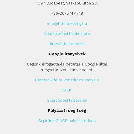
1097 Budapest, Vaskapu utca 20.
+36-20-574-1749
info@hdmarketing.hu
Adatkezelési tájékoztató
Hírlevél feliratkozás
Google irányelvek
Cégünk elfogadta és betartja a Google által
meghatározott irányelveket.
Harmadik félre vonatkozó irányelv
GY.I.K.
Szerződési feltételek
Pályázati segítség
Segítünk GINOP pályázatodban