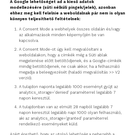
A Google lehetőséget ad a kieső adatok
modellezésére (süti nélküli pingek/jelek), azonban
ehhez meg kell felelnie a weboldalnak pár nem is olyan
könnyen teljesíthető feltételnek:
A Consent Mode a webhelyek összes oldalán és/vagy
az alkalmazások minden képernyőjén be van
kapcsolva.
A Consent Mode-ot úgy kell megvalósítani a
weboldalakon, hogy a címkék még a Süti ablak
megjelenése előtt betöltődjenek, és a Google-címkék
mindig betöltődjenek, ne csak akkor, ha a felhasználó
megadja a beleegyezését (haladó megvalósítás >> V2
verzió).
A tulajdon naponta legalább 1000 eseményt gyűjt az
analytics_storage='denied' paraméterrel legalább 7
napon keresztül.
A tulajdonban van az elmúlt 28 napból legalább 7
napon keresztül legalább napi 1000 olyan felhasználó,
aki az analytics_storage='granted' paraméterrel
rendelkező eseményeket küld.
Azért érezhető, hogy az utolsó lehetőség a nehezebb a