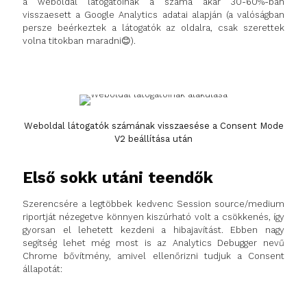
a weboldal látogatóinak a száma akár 30-60%-ban
visszaesett a Google Analytics adatai alapján (a valóságban
persze beérkeztek a látogatók az oldalra, csak szerettek
volna titokban maradni😊).
Weboldal látogatók számának visszaesése a Consent Mode
V2 beállítása után
Első sokk utáni teendők
Szerencsére a legtöbbek kedvenc Session source/medium
riportját nézegetve könnyen kiszúrható volt a csökkenés, így
gyorsan el lehetett kezdeni a hibajavítást. Ebben nagy
segítség lehet még most is az Analytics Debugger nevű
Chrome bővítmény, amivel ellenőrizni tudjuk a Consent
állapotát: