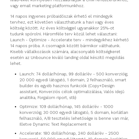
vagy email marketing platformunkhoz.
14 napos ingyenes próbaidőszak érhető el mindegyik
tervhez, ezt követően választhatunk a havi vagy éves
költség között. Az éves költséggel ugyanakkor 25%-ot
tudunk spórolni. Háromféle terv közül lehet választani:
Launch - Optimize - Accelerate terv - mindegyikhez kérhető
14 napos próba. A csomagok között bármikor válthatunk.
Kisebb vállalkozások számára, alacsonyabb költségkeret
esetén az Unbounce kiváló landing oldal készítő megoldás
lehet.
Launch: 74 dollár/hónap, 99 dollár/év - 500 konverzióig,
20 000 egyedi látogató, 1 domain, 2 felhasználó, smart
builder és egyéb hasznos funkciók (Copy+Design
assistant, Konverziós célok optimalizálása, Valós idejű
analitika, Forgalom riport, stb)
Optimize: 109 dollár/hónap, 145 dollár/év - 1000
konverzióig, 30 000 egyedi látogató, 5 domain, korlátlan
felhasználó, A/B tesztelés lehetősége is benne van már,
Illetve Dynamic Text Replacement is
Accelerate: 180 dollár/hónap, 240 dollár/év - 2500