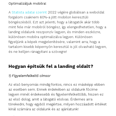
Optimalizáljuk mobilra!
A
Statista adatai szerint
2022 végére globálisan a weboldal
forgalom csaknem 60%-a jött mobilon keresztüli
böngészésből. Ezt azt jelenti, hogy a látogatók akár több
mint fele már mobilról böngész, így elengedhetetlen, hogy a
landing oldalunk reszponzív legyen, és minden eszközre,
különösen mobilra optimalizálva legyen. Különösen
figyeljünk a képek megjelenítésére, valamint arra, hogy a
tartalom kisebb képernyőn keresztül is jól olvasható legyen,
és ne kelljen ránagyítani a szövegre!
Hogyan építsük fel a landing oldalt?
1) Figyelemfelkeltő címsor
Az első benyomás mindig fontos, nincs ez másképp ebben
az esetben sem. Ennek érdekében az oldalunk főcíme
legyen minél érdekesebb és figyelemfelkeltőbb, hiszen ez
az első dolog, amit a látogató elolvas. Érdemes arra
törekedni, hogy egyből megértse, milyen hozzáadott értéket
kínál számára az oldalunk és az ajánlatunk!