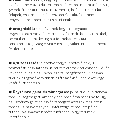
szoftver, mely az oldal létrehozását és optimalizálását segíti,
így például az automatikus üzenetek, beépített analitika,
űrlapok, és a mobilbarát, reszponzív kialakítás mind
lényeges szempontoknak számítanak!
●
Integrációk:
a szoftvernek legyen integrációja a
leggyakrabban használt marketing és analitikai eszközökkel,
például email marketing platformokkal és CRM
rendszerekkel, Google Analytics-sel, valamint social media
felületekkel is!
●
A/B tesztelés:
a szoftver tegye lehetővé az A/B-
tesztelést, hogy láthassuk, milyen elemek teljesítenek jól és
kevésbé jól az oldalunkon, ezáltal megérthessük, hogyan
tudunk a leghatékonyabban a látogatókból lead-eket vagy
vásárlókat szerezni!
●
Ügyfélszolgálat és támogatás:
jó, ha tudunk valahova
fordulni segítségért, amennyiben probléma merülne fel, így
az ügyfélszolgálat és egyéb támogató anyagok megléte is
fontos - a hagyományos ügyfélszolgálat mellett például
tutorial-ok, gyakran ismételt kérdések vagy fórumok
keretében is!