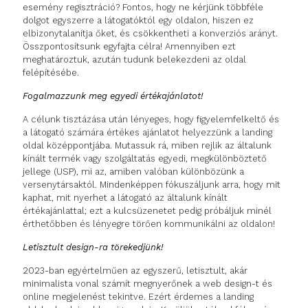
esemény regisztráció? Fontos, hogy ne kérjünk többféle
dolgot egyszerre a látogatóktól egy oldalon, hiszen ez
elbizonytalanítja őket, és csökkentheti a konverziós arányt.
Összpontosítsunk egyfajta célra! Amennyiben ezt
meghatároztuk, azután tudunk belekezdeni az oldal
felépítésébe.
Fogalmazzunk meg egyedi értékajánlatot!
A célunk tisztázása után lényeges, hogy figyelemfelkeltő és
a látogató számára értékes ajánlatot helyezzünk a landing
oldal középpontjába. Mutassuk rá, miben rejlik az általunk
kínált termék vagy szolgáltatás egyedi, megkülönböztető
jellege (USP), mi az, amiben valóban különbözünk a
versenytársaktól. Mindenképpen fókuszáljunk arra, hogy mit
kaphat, mit nyerhet a látogató az általunk kínált
értékajánlattal; ezt a kulcsüzenetet pedig próbáljuk minél
érthetőbben és lényegre törően kommunikálni az oldalon!
Letisztult design-ra törekedjünk!
2023-ban egyértelműen az egyszerű, letisztult, akár
minimalista vonal számít megnyerőnek a web design-t és
online megjelenést tekintve. Ezért érdemes a landing