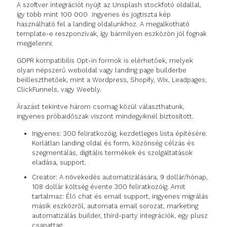
A szoftver integrációt nyújt az Unsplash stockfotó oldallal,
így több mint 100 000 ingyenes és jogtiszta kép
használható fel a landing oldalunkhoz. A megalkotható
template-e reszponzívak, így bármilyen eszközön jól fognak
megjelenni.
GDPR kompatibilis Opt-in formok is elérhetőek, melyek
olyan népszerű weboldal vagy landing page builderbe
beilleszthetőek, mint a Wordpress, Shopify, Wix, Leadpages,
ClickFunnels, vagy Weebly.
Árazást tekintve három csomag közül választhatunk,
ingyenes próbaidőszak viszont mindegyiknél biztosított.
Ingyenes: 300 feliratkozóig, kezdetleges lista építésére.
Korlátlan landing oldal és form, közönség célzás és
szegmentálás, digitális termékek és szolgáltatások
eladása, support.
Creator: A növekedés automatizálására, 9 dollár/hónap,
108 dollár költség évente 300 feliratkozóig. Amit
tartalmaz: Élő chat és email support, ingyenes migrálás
másik eszközről, automata email sorozat, marketing
automatizálás builder, third-party integrációk, egy plusz
csapattag.