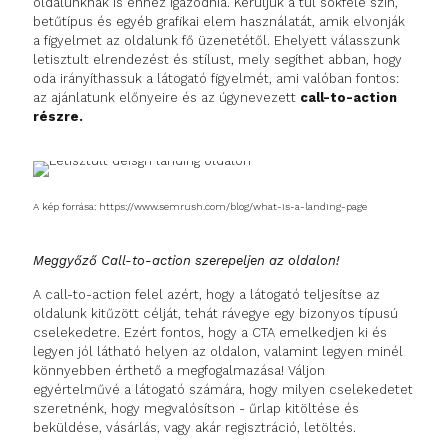
oldalunknak is ehhez igazodnia. Kerüljük a túl sokféle szín,
betűtípus és egyéb grafikai elem használatát, amik elvonják
a figyelmet az oldalunk fő üzenetétől. Ehelyett válasszunk
letisztult elrendezést és stílust, mely segíthet abban, hogy
oda irányíthassuk a látogató figyelmét, ami valóban fontos:
az ajánlatunk előnyeire és az úgynevezett
call-to-action
részre.
A kép forrása: https://www.semrush.com/blog/what-is-a-landing-page
Meggyőző Call-to-action szerepeljen az oldalon!
A call-to-action felel azért, hogy a látogató teljesítse az
oldalunk kitűzött célját, tehát rávegye egy bizonyos típusú
cselekedetre. Ezért fontos, hogy a CTA emelkedjen ki és
legyen jól látható helyen az oldalon, valamint legyen minél
könnyebben érthető a megfogalmazása! Váljon
egyértelművé a látogató számára, hogy milyen cselekedetet
szeretnénk, hogy megvalósítson - űrlap kitöltése és
beküldése, vásárlás, vagy akár regisztráció, letöltés.