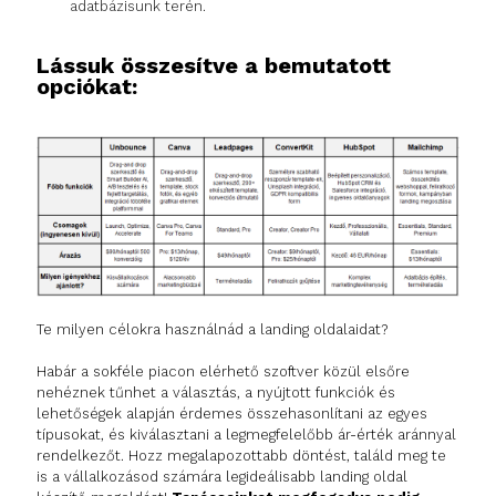
adatbázisunk terén.
Lássuk összesítve a bemutatott
opciókat:
Te milyen célokra használnád a landing oldalaidat?
Habár a sokféle piacon elérhető szoftver közül elsőre
nehéznek tűnhet a választás, a nyújtott funkciók és
lehetőségek alapján érdemes összehasonlítani az egyes
típusokat, és kiválasztani a legmegfelelőbb ár-érték aránnyal
rendelkezőt. Hozz megalapozottabb döntést, találd meg te
is a vállalkozásod számára legideálisabb landing oldal