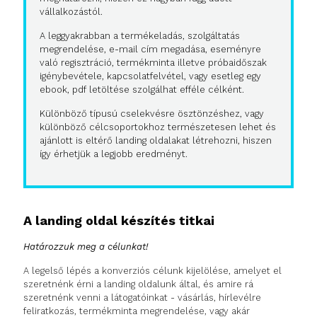
vállalkozástól.
A leggyakrabban a termékeladás, szolgáltatás
megrendelése, e-mail cím megadása, eseményre
való regisztráció, termékminta illetve próbaidőszak
igénybevétele, kapcsolatfelvétel, vagy esetleg egy
ebook, pdf letöltése szolgálhat efféle célként.
Különböző típusú cselekvésre ösztönzéshez, vagy
különböző célcsoportokhoz természetesen lehet és
ajánlott is eltérő landing oldalakat létrehozni, hiszen
így érhetjük a legjobb eredményt.
A landing oldal készítés titkai
Határozzuk meg a célunkat!
A legelső lépés a konverziós célunk kijelölése, amelyet el
szeretnénk érni a landing oldalunk által, és amire rá
szeretnénk venni a látogatóinkat - vásárlás, hírlevélre
feliratkozás, termékminta megrendelése, vagy akár