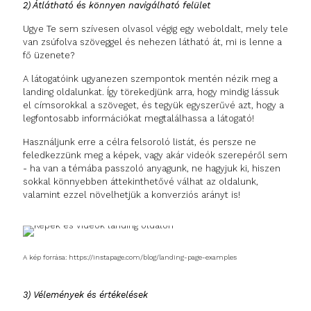
2) Átlátható és könnyen navigálható felület
Ugye Te sem szívesen olvasol végig egy weboldalt, mely tele
van zsúfolva szöveggel és nehezen látható át, mi is lenne a
fő üzenete?
A látogatóink ugyanezen szempontok mentén nézik meg a
landing oldalunkat. Így törekedjünk arra, hogy mindig lássuk
el címsorokkal a szöveget, és tegyük egyszerűvé azt, hogy a
legfontosabb információkat megtalálhassa a látogató!
Használjunk erre a célra felsoroló listát, és persze ne
feledkezzünk meg a képek, vagy akár videók szerepéről sem
- ha van a témába passzoló anyagunk, ne hagyjuk ki, hiszen
sokkal könnyebben áttekinthetővé válhat az oldalunk,
valamint ezzel növelhetjük a konverziós arányt is!
A kép forrása: https://instapage.com/blog/landing-page-examples
3) Vélemények és értékelések