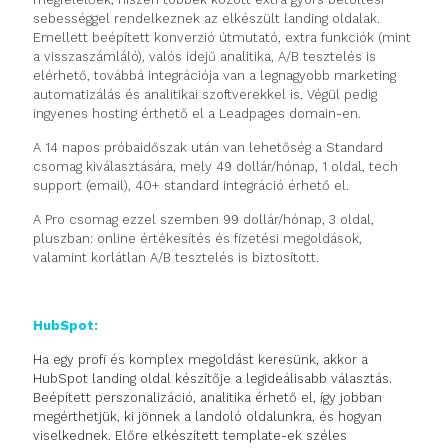
sebességgel rendelkeznek az elkészült landing oldalak.
Emellett beépített konverzió útmutató, extra funkciók (mint
a visszaszámláló), valós idejű analitika, A/B tesztelés is
elérhető, továbbá integrációja van a legnagyobb marketing
automatizálás és analitikai szoftverekkel is. Végül pedig
ingyenes hosting érthető el a Leadpages domain-en.
A 14 napos próbaidőszak után van lehetőség a Standard
csomag kiválasztására, mely 49 dollár/hónap, 1 oldal, tech
support (email), 40+ standard integráció érhető el.
A Pro csomag ezzel szemben 99 dollár/hónap, 3 oldal,
pluszban: online értékesítés és fizetési megoldások,
valamint korlátlan A/B tesztelés is biztosított.
HubSpot:
Ha egy profi és komplex megoldást keresünk, akkor a
HubSpot landing oldal készítője a legideálisabb választás.
Beépített perszonalizáció, analitika érhető el, így jobban
megérthetjük, ki jönnek a landoló oldalunkra, és hogyan
viselkednek. Előre elkészített template-ek széles