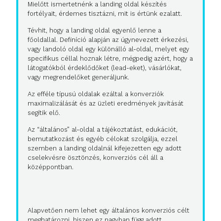
Mielőtt ismertetnénk a landing oldal készítés
fortélyait, érdemes tisztázni, mit is értünk ezalatt.
Tévhit, hogy a landing oldal egyenlő lenne a
főoldallal. Definíció alapján az úgynevezett érkezési,
vagy landoló oldal egy különálló al-oldal, melyet egy
specifikus céllal hoznak létre, mégpedig azért, hogy a
látogatókból érdeklődőket (lead-eket), vásárlókat,
vagy megrendelőket generáljunk.
Az efféle típusú oldalak ezáltal a konverziók
maximalizálását és az üzleti eredmények javítását
segítik elő.
Az “általános” al-oldal a tájékoztatást, edukációt,
bemutatkozást és egyéb célokat szolgálja, ezzel
szemben a landing oldalnál kifejezetten egy adott
cselekvésre ösztönzés, konverziós cél áll a
középpontban.
Alapvetően nem lehet egy általános konverziós célt
meghatározni, hiszen ez nagyban függ adott