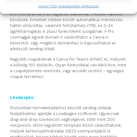
személynek, és 100 millió+ prémium minőségű stock fotó,
Cookie Policy
Adatkezelési tájékoztató
videó, hang és ábra áll rendelkezésre ebben a csomagban,
610 000 prémium és ingyenes sablonnal, melyek naponta
bővülnek. Emellett többek között automatikus méretezés,
háttér eltávolítás, valamint felhőtárhely (1TB), és 0-24
ügyféltámogatás is plusz funkcióként szolgálnak. A Pro
csomaggal egyedi domain-t vásárolhatsz a Canva-n
keresztül, vagy meglévő domainhez is kapcsolhatod az
elkészült landing oldalt.
Nagyobb csapatoknak a Canva For Teams érhető el, melynél
a költség 150 dollár/év. Olyan funkciókkal van kibővítve, mint
a csapatjelentés-elemzés, vagy arculati vezérlő - egységes
csapat tervekhez.
Leadpages:
Elsősorban termékeladáshoz készült landing oldalak
felépítéséhez ajánlják a Leadpages szoftverét. Ugyancsak
drag-and-drop szerkesztő segítségével, több mint 200
reszponzív, előre legyártott template közül választhatunk,
melyek keresőoptimalizálás (SEO) szempontjából is
megfelelőek, hiszen többek között extra gyors betöltési