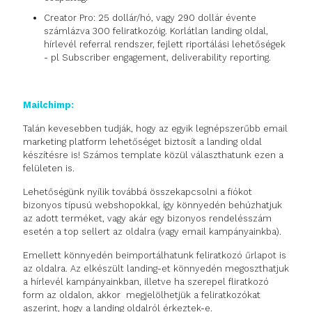
Creator Pro: 25 dollár/hó, vagy 290 dollár évente
számlázva 300 feliratkozóig. Korlátlan landing oldal,
hírlevél referral rendszer, fejlett riportálási lehetőségek
- pl Subscriber engagement, deliverability reporting.
Mailchimp:
Talán kevesebben tudják, hogy az egyik legnépszerűbb email
marketing platform lehetőséget biztosít a landing oldal
készítésre is! Számos template közül választhatunk ezen a
felületen is.
Lehetőségünk nyílik továbbá összekapcsolni a fiókot
bizonyos típusú webshopokkal, így könnyedén behúzhatjuk
az adott terméket, vagy akár egy bizonyos rendelésszám
esetén a top sellert az oldalra (vagy email kampányainkba).
Emellett könnyedén beimportálhatunk feliratkozó űrlapot is
az oldalra. Az elkészült landing-et könnyedén megoszthatjuk
a hírlevél kampányainkban, illetve ha szerepel fliratkozó
form az oldalon, akkor megjelölhetjük a feliratkozókat
aszerint, hogy a landing oldalról érkeztek-e.