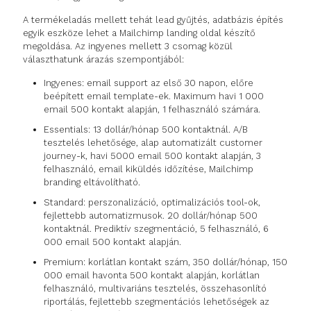
A termékeladás mellett tehát lead gyűjtés, adatbázis építés
egyik eszköze lehet a Mailchimp landing oldal készítő
megoldása. Az ingyenes mellett 3 csomag közül
választhatunk árazás szempontjából:
Ingyenes: email support az első 30 napon, előre
beépített email template-ek. Maximum havi 1 000
email 500 kontakt alapján, 1 felhasználó számára.
Essentials: 13 dollár/hónap 500 kontaktnál. A/B
tesztelés lehetősége, alap automatizált customer
journey-k, havi 5000 email 500 kontakt alapján, 3
felhasználó, email kiküldés időzítése, Mailchimp
branding eltávolítható.
Standard: perszonalizáció, optimalizációs tool-ok,
fejlettebb automatizmusok. 20 dollár/hónap 500
kontaktnál. Prediktív szegmentáció, 5 felhasználó, 6
000 email 500 kontakt alapján.
Premium: korlátlan kontakt szám, 350 dollár/hónap, 150
000 email havonta 500 kontakt alapján, korlátlan
felhasználó, multivariáns tesztelés, összehasonlító
riportálás, fejlettebb szegmentációs lehetőségek az