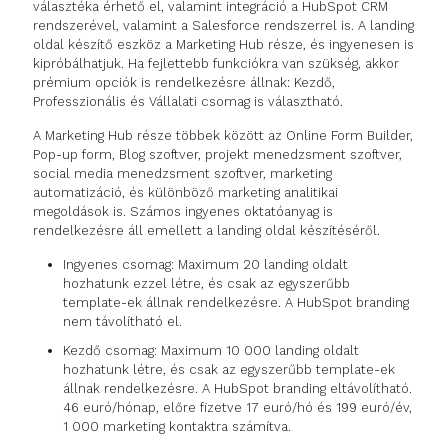
választéka érhető el, valamint integráció a HubSpot CRM
rendszerével, valamint a Salesforce rendszerrel is. A landing
oldal készítő eszköz a Marketing Hub része, és ingyenesen is
kipróbálhatjuk. Ha fejlettebb funkciókra van szükség, akkor
prémium opciók is rendelkezésre állnak: Kezdő,
Professzionális és Vállalati csomag is választható.
A Marketing Hub része többek között az Online Form Builder,
Pop-up form, Blog szoftver, projekt menedzsment szoftver,
social media menedzsment szoftver, marketing
automatizáció, és különböző marketing analitikai
megoldások is. Számos ingyenes oktatóanyag is
rendelkezésre áll emellett a landing oldal készítéséről.
Ingyenes csomag: Maximum 20 landing oldalt
hozhatunk ezzel létre, és csak az egyszerűbb
template-ek állnak rendelkezésre. A HubSpot branding
nem távolítható el.
Kezdő csomag: Maximum 10 000 landing oldalt
hozhatunk létre, és csak az egyszerűbb template-ek
állnak rendelkezésre. A HubSpot branding eltávolítható.
46 euró/hónap, előre fizetve 17 euró/hó és 199 euró/év,
1 000 marketing kontaktra számítva.