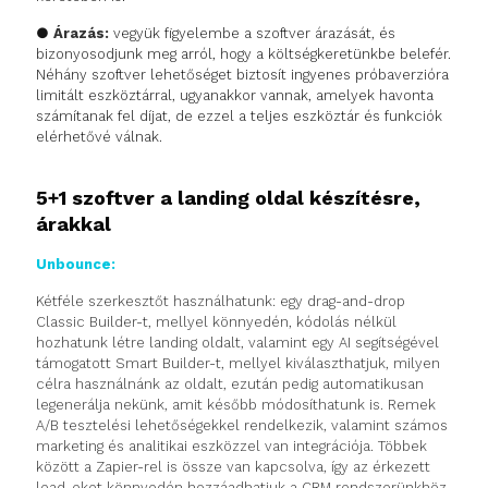
●
Árazás:
vegyük figyelembe a szoftver árazását, és
bizonyosodjunk meg arról, hogy a költségkeretünkbe belefér.
Néhány szoftver lehetőséget biztosít ingyenes próbaverzióra
limitált eszköztárral, ugyanakkor vannak, amelyek havonta
számítanak fel díjat, de ezzel a teljes eszköztár és funkciók
elérhetővé válnak.
5+1 szoftver a landing oldal készítésre,
árakkal
Unbounce:
Kétféle szerkesztőt használhatunk: egy drag-and-drop
Classic Builder-t, mellyel könnyedén, kódolás nélkül
hozhatunk létre landing oldalt, valamint egy AI segítségével
támogatott Smart Builder-t, mellyel kiválaszthatjuk, milyen
célra használnánk az oldalt, ezután pedig automatikusan
legenerálja nekünk, amit később módosíthatunk is. Remek
A/B tesztelési lehetőségekkel rendelkezik, valamint számos
marketing és analitikai eszközzel van integrációja. Többek
között a Zapier-rel is össze van kapcsolva, így az érkezett
lead-eket könnyedén hozzáadhatjuk a CRM rendszerünkhöz,