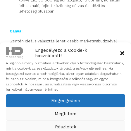
konverzió, 50 000 egyedi látogató, 10 domain, korlátlan
felhasználó, fejlett közönség célzás és Időzítés
lehetőség pluszban
Canva:
Szintén ideális választás lehet kisebb marketingbüdzsével
rendelkező vállalkozások számára a Canva landing oldal
Engedélyezd a Cookie-k
készítője. Drag-and-drop módszerrel, számos template,
használatát!
stock fotó és egyéb grafikai elem felhasználásával igazán
A legjobb élmény biztosítása érdekében olyan technológiákat használunk,
könnyen és gyorsan kreálhatunk esztétikus landing
mint a cookie-k az eszközadatok tárolására és/vagy eléréséhez. Ha
oldalakat, melyekhez a saját brand elemeinket is könnyedén
beleegyezel ezekbe a technológiákba, akkor olyan adatokat dolgozhatunk
alkalmazhatjuk (logó, színek, kreatívok terén).
fel ezen az oldalon, mint a böngészési viselkedés vagy az egyedi
azonosítók. A hozzájárulás elmulasztása vagy visszavonása bizonyos
Az ingyenes csomagban 5 GB felhőtárhely, több mint 250
funkciókat hátrányosan érinthet.
000 ingyenes sablon, több mint 100 tervtípus, 1 millió+
ingyenes fotó és ábra áll rendelkezésre, valamint a
Megengedem
lehetőség a közös tervezésre és munkára másokkal.
Azonban ha szeretnénk kihasználni a maximális funkciókat,
Megtiltom
akkor a Canva Pro előfizetést ajánljuk, mely korlátlan
hozzáférést nyújt a prémium tartalmakhoz, profi tervek
Részletek
készítéséhez. 13 dollár/hónap vagy 120 dollár/ év egy