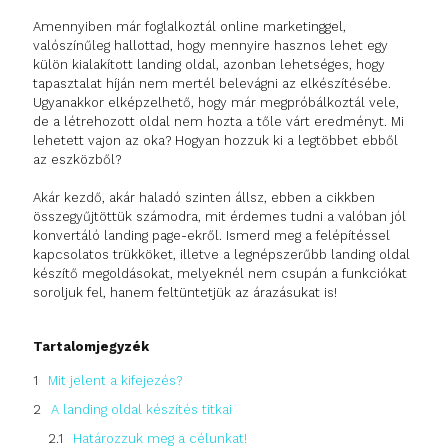
Amennyiben már foglalkoztál online marketinggel,
valószínűleg hallottad, hogy mennyire hasznos lehet egy
külön kialakított landing oldal, azonban lehetséges, hogy
tapasztalat híján nem mertél belevágni az elkészítésébe.
Ugyanakkor elképzelhető, hogy már megpróbálkoztál vele,
de a létrehozott oldal nem hozta a tőle várt eredményt. Mi
lehetett vajon az oka? Hogyan hozzuk ki a legtöbbet ebből
az eszközből?
Akár kezdő, akár haladó szinten állsz, ebben a cikkben
összegyűjtöttük számodra, mit érdemes tudni a valóban jól
konvertáló landing page-ekről. Ismerd meg a felépítéssel
kapcsolatos trükköket, illetve a legnépszerűbb landing oldal
készítő megoldásokat, melyeknél nem csupán a funkciókat
soroljuk fel, hanem feltüntetjük az árazásukat is!
Tartalomjegyzék
Mit jelent a kifejezés?
A landing oldal készítés titkai
Határozzuk meg a célunkat!