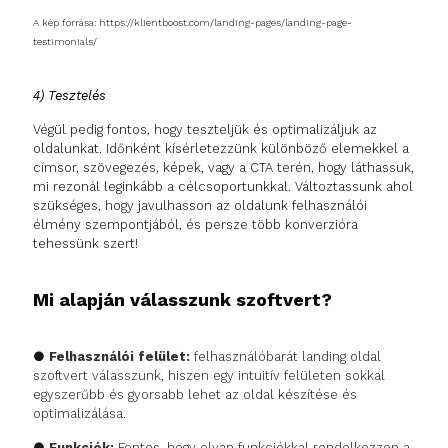
A kép forrása: https://klientboost.com/landing-pages/landing-page-
testimonials/
4) Tesztelés
Végül pedig fontos, hogy teszteljük és optimalizáljuk az
oldalunkat. Időnként kísérletezzünk különböző elemekkel a
címsor, szövegezés, képek, vagy a CTA terén, hogy láthassuk,
mi rezonál leginkább a célcsoportunkkal. Változtassunk ahol
szükséges, hogy javulhasson az oldalunk felhasználói
élmény szempontjából, és persze több konverzióra
tehessünk szert!
Mi alapján válasszunk szoftvert?
●
Felhasználói felület:
felhasználóbarát landing oldal
szoftvert válasszunk, hiszen egy intuitív felületen sokkal
egyszerűbb és gyorsabb lehet az oldal készítése és
optimalizálása.
●
Funkciók:
Fontos, hogy olyan funkciókkal rendelkezzen a