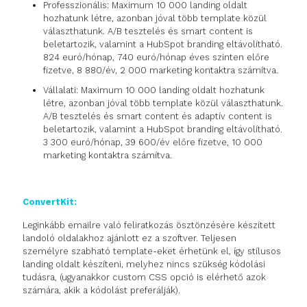
Professzionális: Maximum 10 000 landing oldalt
hozhatunk létre, azonban jóval több template közül
választhatunk. A/B tesztelés és smart content is
beletartozik, valamint a HubSpot branding eltávolítható.
824 euró/hónap, 740 euró/hónap éves szinten előre
fizetve, 8 880/év, 2 000 marketing kontaktra számítva.
Vállalati: Maximum 10 000 landing oldalt hozhatunk
létre, azonban jóval több template közül választhatunk.
A/B tesztelés és smart content és adaptív content is
beletartozik, valamint a HubSpot branding eltávolítható.
3 300 euró/hónap, 39 600/év előre fizetve, 10 000
marketing kontaktra számítva.
ConvertKit:
Leginkább emailre való feliratkozás ösztönzésére készített
landoló oldalakhoz ajánlott ez a szoftver. Teljesen
személyre szabható template-eket érhetünk el, így stílusos
landing oldalt készíteni, melyhez nincs szükség kódolási
tudásra, (ugyanakkor custom CSS opció is elérhető azok
számára, akik a kódolást preferálják).