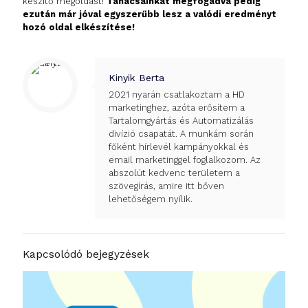
készítő megoldást!
Tanácsainkat megfogadva pedig
ezután már jóval egyszerűbb lesz a valódi eredményt
hozó oldal elkészítése!
Kinyik Berta
2021 nyarán csatlakoztam a HD
marketinghez, azóta erősítem a
Tartalomgyártás és Automatizálás
divízió csapatát. A munkám során
főként hírlevél kampányokkal és
email marketinggel foglalkozom. Az
abszolút kedvenc területem a
szövegírás, amire itt bőven
lehetőségem nyílik.
Kapcsolódó bejegyzések