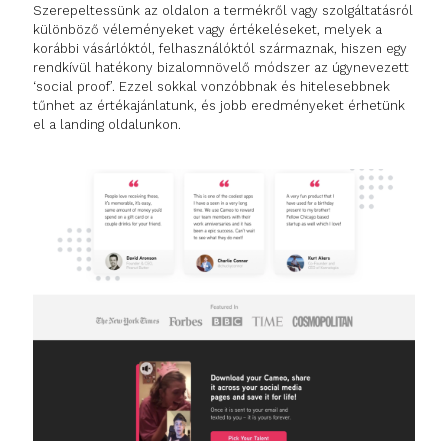
Szerepeltessünk az oldalon a termékről vagy szolgáltatásról
különböző véleményeket vagy értékeléseket, melyek a
korábbi vásárlóktól, felhasználóktól származnak, hiszen egy
rendkívül hatékony bizalomnövelő módszer az úgynevezett
‘social proof’. Ezzel sokkal vonzóbbnak és hitelesebbnek
tűnhet az értékajánlatunk, és jobb eredményeket érhetünk
el a landing oldalunkon.