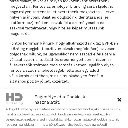
tartalmakat, mikor és milyen időközönként szeretnénk
megosztani. Fontos az employer branding során kijelölni,
hogy milyen történeteket szeretnénk megosztani, illetve
milyen arányban. Saját és dolgozóink identitásához (és
platformhoz) mérten osszuk fel a személyesebb és
szakmai tartalmakat, hogy hiteles képet mutassunk
magunkról.
Fontos kommunikálnunk, hogy alkalmazottaink (az EVP-ben
előzőleg megjelölt pozitívumoknak megfelelően) szívesen
dolgoznak nálunk, de ugyanakkor nem szabad elfelejteni a
vállalat szakmai tudását és eredményeit sem, hiszen az
álláskeresők számára monitorozás közben legalább olyan
fontos a szakmai lehetőségek feltárása egy adott
vállalkozás esetében, mint a munkahelyen fennálló
általános pozitív jóllét, közérzet.
Bár mindenképpen jól mutat egy közösségi média felületen
Engedélyezd a Cookie-k
a céges reggeli, a különböző csapatépítők és az irodai élet
használatát!
bemutatása, ne vesszen el közöttük például egy szakmai
díj, vagy rendezvényen való részvétel sem, valamint a
A legjobb élmény biztosítása érdekében olyan technológiákat használunk,
munkánk bemutatása és szakmai tartalmak megosztása is
mint a cookie-k az eszközadatok tárolására és/vagy eléréséhez. Ha
kifejezetten fontos tartalom lehet nem csupán az
beleegyezel ezekbe a technológiákba, akkor olyan adatokat dolgozhatunk
álláskeresők számára, de munkavállalóink számára is,
fel ezen az oldalon, mint a böngészési viselkedés vagy az egyedi