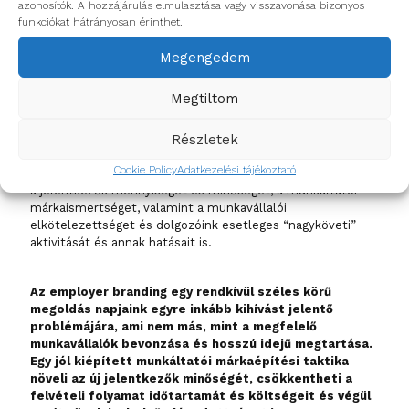
hiszen egy jól felépített, igényes céges kommunikáció rájuk
azonosítók. A hozzájárulás elmulasztása vagy visszavonása bizonyos
is jó fényt vet, amely hozzájárul ahhoz, hogy továbbra is
funkciókat hátrányosan érinthet.
büszkén dolgozzanak cégünknél.
Megengedem
Természetesen nem feledkezhetünk meg erőfeszítéseink
eredményének
elemzéséről
sem, hiszen ezekből az
Megtiltom
adatokból tudunk táplálkozni és folyamatosan fejleszteni
employer branding stratégiánkat. Az, hogy mennyire
Részletek
hatékony jelenlegi stratégiánk több szempontból is
mérhető. Elemezhetjük a tartalmakkal való interakciók
Cookie Policy
Adatkezelési tájékoztató
számát, egyes csatornák hatékonyságát a többihez képest,
a jelentkezők mennyiségét és minőségét, a munkáltatói
márkaismertséget, valamint a munkavállalói
elkötelezettséget és dolgozóink esetleges “nagyköveti”
aktivitását és annak hatásait is.
Az employer branding egy rendkívül széles körű
megoldás napjaink egyre inkább kihívást jelentő
problémájára, ami nem más, mint a megfelelő
munkavállalók bevonzása és hosszú idejű megtartása.
Egy jól kiépített munkáltatói márkaépítési taktika
növeli az új jelentkezők minőségét, csökkentheti a
felvételi folyamat időtartamát és költségeit és végül