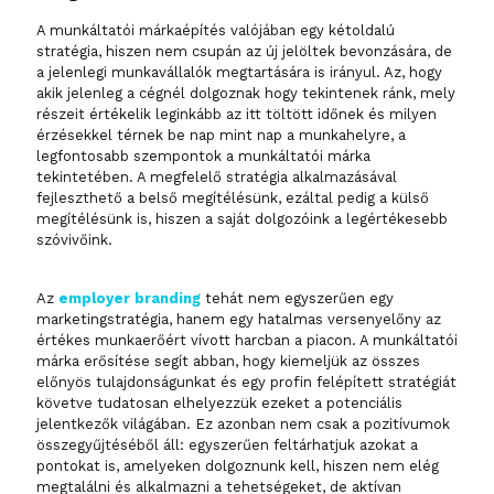
A munkáltatói márkaépítés valójában egy kétoldalú
stratégia, hiszen nem csupán az új jelöltek bevonzására, de
a jelenlegi munkavállalók megtartására is irányul. Az, hogy
akik jelenleg a cégnél dolgoznak hogy tekintenek ránk, mely
részeit értékelik leginkább az itt töltött időnek és milyen
érzésekkel térnek be nap mint nap a munkahelyre, a
legfontosabb szempontok a munkáltatói márka
tekintetében. A megfelelő stratégia alkalmazásával
fejleszthető a belső megítélésünk, ezáltal pedig a külső
megítélésünk is, hiszen a saját dolgozóink a legértékesebb
szóvivőink.
Az
employer branding
tehát nem egyszerűen egy
marketingstratégia, hanem egy hatalmas versenyelőny az
értékes munkaerőért vívott harcban a piacon. A munkáltatói
márka
erősítése
segít abban, hogy kiemeljük az összes
előnyös tulajdonságunkat és egy profin felépített stratégiát
követve
tudatosan elhelyezzük ezeket a
potenciális
jelentkezők világában. Ez azonban nem csak a pozitívumok
összegyűjtéséből áll: egyszerűen feltárhatjuk azokat a
pontokat is, amelyeken dolgoznunk kell, hiszen nem elég
megtalálni és alkalmazni a tehetségeket, de aktívan