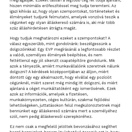
megragadják. Ezeket lassan a legtöbb cég fel tudja ajánlani,
hiszen minimális erőfeszítéssel meg tudja teremteni. Az
igazi kihívás az, hogy olyan szempontokat, történeteket és
élményeket tudjunk felmutatni, amelyek vonzóvá teszik a
cégünket egy olyan álláskereső számára is, aki már több
száz álláshirdetésen átrágta magát.
Hogy tudjuk meghatározni ezeket a szempontokat? A
válasz egyszerűbb, mint gondolnánk: beszélgessünk a
dolgozóinkkal! Egy EVP megírásánál a legfontosabb részlet
a valódi, személyes élmények beépítése, és nem
feltétlenül egy jól sikerült csapatépítőre gondolunk.
Mik
azok a tényezők, amiért munkavállalóink szeretnek nálunk
dolgozni? A kérdések középpontjában az álljon, miért
döntött úgy egy alkalmazott, hogy elvállal egy pozíciót
cégünknél, miért szeret még mindig itt dolgozni, és miért
ajánlaná a céget munkáltatóként egy ismerősének. Ezek
azok az információk, amelyek a fizetésen,
munkakörnyezeten, céges kultúrán, szakmai fejlődési
lehetőségeken, juttatásokon felül megkülönöztetnek majd
bennünket egy álláskereső számára mert a személyéhez
szól, nem pedig álláskeresői szerepköréhez.
Ez nem csak a megfelelő jelöltek bevonzásához segíthet