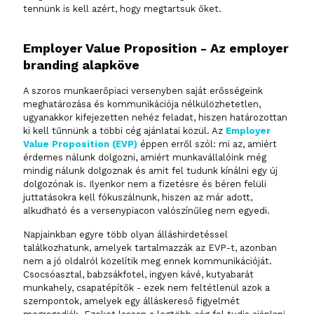
tennünk is kell azért, hogy megtartsuk őket.
Employer Value Proposition - Az employer
branding alapköve
A szoros munkaerőpiaci versenyben saját erősségeink
meghatározása és kommunikációja nélkülözhetetlen,
ugyanakkor kifejezetten nehéz feladat, hiszen határozottan
ki kell tűnnünk a többi cég ajánlatai közül. Az
Employer
Value Proposition (EVP)
éppen erről szól: mi az, amiért
érdemes nálunk dolgozni, amiért munkavállalóink még
mindig nálunk dolgoznak és amit fel tudunk kínálni egy új
dolgozónak is. Ilyenkor nem a fizetésre és béren felüli
juttatásokra kell fókuszálnunk, hiszen az már adott,
alkudható és a versenypiacon valószínűleg nem egyedi.
Napjainkban egyre több olyan álláshirdetéssel
találkozhatunk, amelyek tartalmazzák az EVP-t, azonban
nem a jó oldalról közelítik meg ennek kommunikációját.
Csocsóasztal, babzsákfotel, ingyen kávé, kutyabarát
munkahely, csapatépítők - ezek nem feltétlenül azok a
szempontok, amelyek egy álláskereső figyelmét