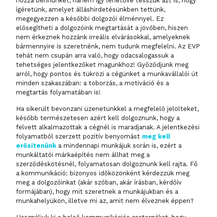
hozzá bennünket, hanem így lehetővé tesszük azt is, hogy
ígéretünk, amelyet álláshirdetésünkben tettünk,
megegyezzen a későbbi dolgozói élménnyel. Ez
elősegítheti a dolgozóink megtartását a jövőben, hiszen
nem érkeznek hozzánk irreális elvárásokkal, amelyeknek
bármennyire is szeretnénk, nem tudunk megfelelni. Az EVP
tehát nem csupán arra való, hogy odacsalogassuk a
tehetséges jelentkezőket magunkhoz! Győződjünk meg
arról, hogy pontos és tükrözi a cégünket a munkavállalói út
minden szakaszában: a toborzás, a motiváció és a
megtartás folyamatában is!
Ha sikerült bevonzani üzenetünkkel a megfelelő jelölteket,
később természetesen azért kell dolgoznunk, hogy a
felvett alkalmazottak a cégnél is maradjanak. A jelentkezési
folyamatból szerzett pozitív benyomást
meg kell
erősítenünk
a mindennapi munkájuk során is, ezért a
munkáltatói márkaépítés nem állhat meg a
szerződéskötésnél, folyamatosan dolgoznunk kell rajta. Fő
a kommunikáció: bizonyos időközönként kérdezzük meg
meg a dolgozóinkat (akár szóban, akár írásban, kérdőív
formájában), hogy mit szeretnek a munkájukban és a
munkahelyükön, illetve mi az, amit nem élveznek éppen?