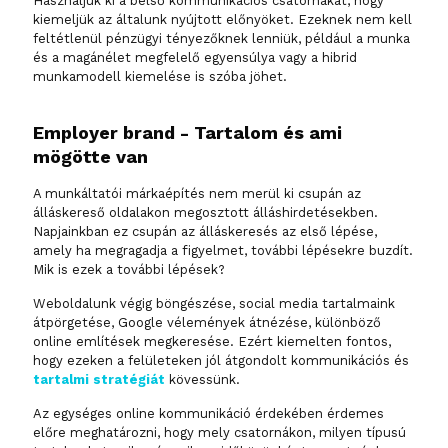
Használjuk ki a belső kommunikációs csatornákat, hogy
kiemeljük az általunk nyújtott előnyöket. Ezeknek nem kell
feltétlenül pénzügyi tényezőknek lenniük, például a munka
és a magánélet megfelelő egyensúlya vagy a hibrid
munkamodell kiemelése is szóba jöhet.
Employer brand - Tartalom és ami
mögötte van
A munkáltatói márkaépítés nem merül ki csupán az
álláskereső oldalakon megosztott álláshirdetésekben.
Napjainkban ez csupán az álláskeresés az első lépése,
amely ha megragadja a figyelmet, további lépésekre buzdít.
Mik is ezek a további lépések?
Weboldalunk végig böngészése, social media tartalmaink
átpörgetése, Google vélemények átnézése, különböző
online említések megkeresése. Ezért kiemelten fontos,
hogy ezeken a felületeken jól átgondolt kommunikációs és
tartalmi stratégiát
kövessünk.
Az egységes online kommunikáció érdekében érdemes
előre meghatározni, hogy mely csatornákon, milyen típusú