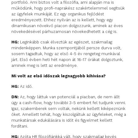
portfolió. Ami biztos volt a filozófia, ami alapján ma is
működünk, hogy profi-naprakész szakértelemmel segítsük
az ügyfelek munkáját. Ez egy organikus fejlődést
eredményezett. Ehhez nyilván az is kellett, hogy egy
dinamikusan növekvő piacon dolgozzunk, aminek az éves
növekedésével párhuzamosan növekedhetett a cég is.
HG:
Leginkább csak élveztük az egészet, szakmailag
mindenképpen. Munka szempontjából persze durva volt,
sosem tagadtuk, hogy az első 4-5 év rengeteg munkával
járt. Első évben heti hét napon át 16-17 órákat dolgoztunk,
aminek meg is lett az eredménye.
Mi volt az első időszak legnagyobb kihívása?
HG:
Az idő.
DN:
Az, hogy láttuk van potenciál a piacban, de nem állt
úgy a cash-flow, hogy további 3-5 embert fel tudjunk venni.
Igaz, szakemberek sem voltak, nekünk kellett kiképeznünk
őket. Amellett tehát, hogy kiszolgáltuk az ügyfeleket, még a
munkatársak edukálására is időt és figyelmet kellett
fordítani.
HG:
Azóta HR filozófiánkká vált, hogy szakmailag kevés