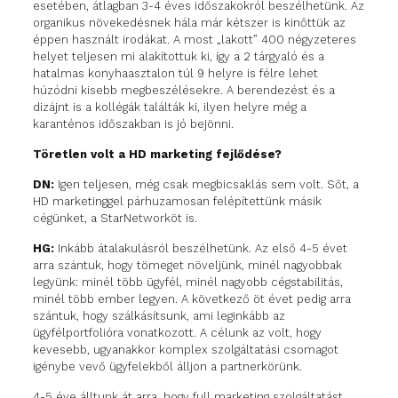
esetében, átlagban 3-4 éves időszakokról beszélhetünk. Az
organikus növekedésnek hála már kétszer is kinőttük az
éppen használt irodákat. A most „lakott” 400 négyzeteres
helyet teljesen mi alakítottuk ki, így a 2 tárgyaló és a
hatalmas konyhaasztalon túl 9 helyre is félre lehet
húzódni kisebb megbeszélésekre. A berendezést és a
dizájnt is a kollégák találták ki, ilyen helyre még a
karanténos időszakban is jó bejönni.
Töretlen volt a HD marketing fejlődése?
DN:
Igen teljesen, még csak megbicsaklás sem volt. Sőt, a
HD marketinggel párhuzamosan felépítettünk másik
cégünket, a StarNetworköt is.
HG:
Inkább átalakulásról beszélhetünk. Az első 4-5 évet
arra szántuk, hogy tömeget növeljünk, minél nagyobbak
legyünk: minél több ügyfél, minél nagyobb cégstabilitás,
minél több ember legyen. A következő öt évet pedig arra
szántuk, hogy szálkásítsunk, ami leginkább az
ügyfélportfolióra vonatkozott. A célunk az volt, hogy
kevesebb, ugyanakkor komplex szolgáltatási csomagot
igénybe vevő ügyfelekből álljon a partnerkörünk.
4-5 éve álltunk át arra, hogy full marketing szolgáltatást