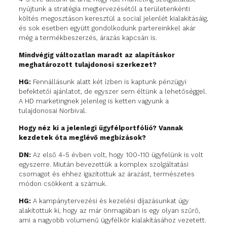
nyújtunk a stratégia megtervezésétől a területenkénti
költés megosztáson keresztül a social jelenlét kialakításáig,
és sok esetben együtt gondolkodunk partereinkkel akár
még a termékbeszerzés, árazás kapcsán is.
Mindvégig változatlan maradt az alapításkor
meghatározott tulajdonosi szerkezet?
HG:
Fennállásunk alatt két ízben is kaptunk pénzügyi
befektetői ajánlatot, de egyszer sem éltünk a lehetőséggel.
A HD marketingnek jelenleg is ketten vagyunk a
tulajdonosai Norbival.
Hogy néz ki a jelenlegi ügyfélportfólió? Vannak
kezdetek óta meglévő megbízások?
DN:
Az első 4-5 évben volt, hogy 100-110 ügyfelünk is volt
egyszerre. Miután bevezettük a komplex szolgáltatási
csomagot és ehhez igazítottuk az árazást, természetes
módon csökkent a számuk.
HG:
A kampánytervezési és kezelési díjazásunkat úgy
alakítottuk ki, hogy az már önmagában is egy olyan szűrő,
ami a nagyobb volumenű ügyfélkör kialakításához vezetett.