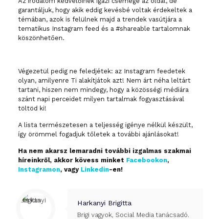
Az irodalom kedvelőinek igazi csemege az oldal, de
garantáljuk, hogy akik eddig kevésbé voltak érdekeltek a
témában, azok is felülnek majd a trendek vasútjára a
tematikus Instagram feed és a #shareable tartalomnak
köszönhetően.
Végezetül pedig ne feledjétek: az Instagram feedetek
olyan, amilyenre Ti alakítjátok azt! Nem árt néha leltárt
tartani, hiszen nem mindegy, hogy a közösségi médiára
szánt napi perceidet milyen tartalmak fogyasztásával
töltöd ki!
A lista természetesen a teljesség igénye nélkül készült,
így örömmel fogadjuk tőletek a további ajánlásokat!
Ha nem akarsz lemaradni további izgalmas szakmai
híreinkről, akkor kövess minket
Facebookon
,
Instagramon
, vagy
Linkedin
-en!
Harkanyi Brigitta
Brigi vagyok, Social Media tanácsadó.