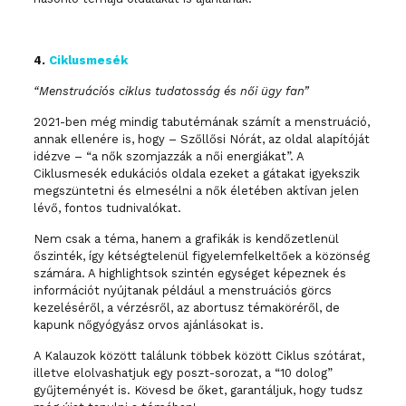
4.
Ciklusmesék
“Menstruációs ciklus tudatosság és női ügy fan”
2021-ben még mindig tabutémának számít a menstruáció,
annak ellenére is, hogy – Szőllősi Nórát, az oldal alapítóját
idézve – “a nők szomjazzák a női energiákat”. A
Ciklusmesék edukációs oldala ezeket a gátakat igyekszik
megszüntetni és elmesélni a nők életében aktívan jelen
lévő, fontos tudnivalókat.
Nem csak a téma, hanem a grafikák is kendőzetlenül
őszinték, így kétségtelenül figyelemfelkeltőek a közönség
számára. A highlightsok szintén egységet képeznek és
információt nyújtanak például a menstruációs görcs
kezeléséről, a vérzésről, az abortusz témaköréről, de
kapunk nőgyógyász orvos ajánlásokat is.
A Kalauzok között találunk többek között Ciklus szótárat,
illetve elolvashatjuk egy poszt-sorozat, a “10 dolog”
gyűjteményét is. Kövesd be őket, garantáljuk, hogy tudsz