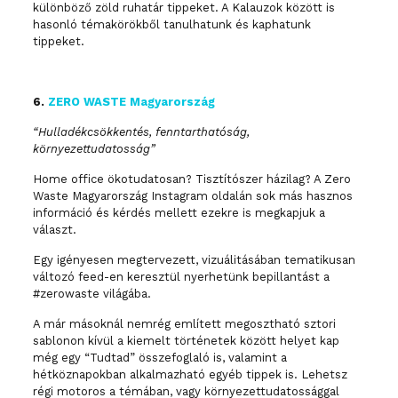
különböző zöld ruhatár tippeket. A Kalauzok között is
hasonló témakörökből tanulhatunk és kaphatunk
tippeket.
6.
ZERO WASTE Magyarország
“Hulladékcsökkentés, fenntarthatóság,
környezettudatosság”
Home office ökotudatosan? Tisztítószer házilag? A Zero
Waste Magyarország Instagram oldalán sok más hasznos
információ és kérdés mellett ezekre is megkapjuk a
választ.
Egy igényesen megtervezett, vizuálitásában tematikusan
változó feed-en keresztül nyerhetünk bepillantást a
#zerowaste világába.
A már másoknál nemrég említett megosztható sztori
sablonon kívül a kiemelt történetek között helyet kap
még egy “Tudtad” összefoglaló is, valamint a
hétköznapokban alkalmazható egyéb tippek is. Lehetsz
régi motoros a témában, vagy környezettudatossággal