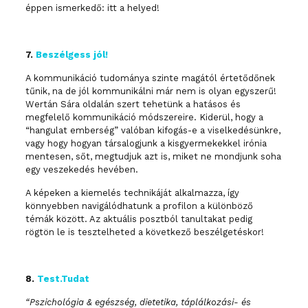
éppen ismerkedő: itt a helyed!
7.
Beszélgess jól!
A kommunikáció tudománya szinte magától értetődőnek
tűnik, na de jól kommunikálni már nem is olyan egyszerű!
Wertán Sára oldalán szert tehetünk a hatásos és
megfelelő kommunikáció módszereire. Kiderül, hogy a
“hangulat emberség” valóban kifogás-e a viselkedésünkre,
vagy hogy hogyan társalogjunk a kisgyermekekkel irónia
mentesen, sőt, megtudjuk azt is, miket ne mondjunk soha
egy veszekedés hevében.
A képeken a kiemelés technikáját alkalmazza, így
könnyebben navigálódhatunk a profilon a különböző
témák között. Az aktuális posztból tanultakat pedig
rögtön le is tesztelheted a következő beszélgetéskor!
8.
Test.Tudat
“Pszichológia & egészség, dietetika, táplálkozási- és