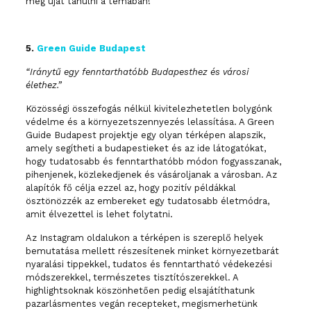
még újat tanulni a témában!
5.
Green Guide Budapest
“Iránytű egy fenntarthatóbb Budapesthez és városi
élethez.”
Közösségi összefogás nélkül kivitelezhetetlen bolygónk
védelme és a környezetszennyezés lelassítása. A Green
Guide Budapest projektje egy olyan térképen alapszik,
amely segítheti a budapestieket és az ide látogatókat,
hogy tudatosabb és fenntarthatóbb módon fogyasszanak,
pihenjenek, közlekedjenek és vásároljanak a városban. Az
alapítók fő célja ezzel az, hogy pozitív példákkal
ösztönözzék az embereket egy tudatosabb életmódra,
amit élvezettel is lehet folytatni.
Az Instagram oldalukon a térképen is szereplő helyek
bemutatása mellett részesítenek minket környezetbarát
nyaralási tippekkel, tudatos és fenntartható védekezési
módszerekkel, természetes tisztítószerekkel. A
highlightsoknak köszönhetően pedig elsajátíthatunk
pazarlásmentes vegán recepteket, megismerhetünk