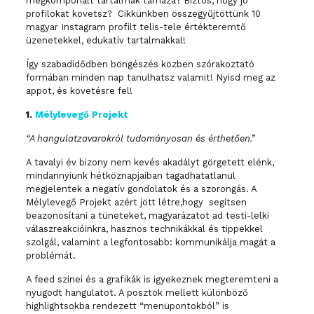
megkomponált tartalmak tárháza? Biztos, hogy jó
profilokat követsz? Cikkünkben összegyűjtöttünk 10
magyar Instagram profilt telis-tele értékteremtő
üzenetekkel, edukatív tartalmakkal!
Így szabadidődben böngészés közben szórakoztató
formában minden nap tanulhatsz valamit! Nyisd meg az
appot, és követésre fel!
1.
Mélylevegő Projekt
“A hangulatzavarokról tudományosan és érthetően.”
A tavalyi év bizony nem kevés akadályt görgetett elénk,
mindannyiunk hétköznapjaiban tagadhatatlanul
megjelentek a negatív gondolatok és a szorongás. A
Mélylevegő Projekt azért jött létre,hogy segítsen
beazonosítani a tüneteket, magyarázatot ad testi-lelki
válaszreakcióinkra, hasznos technikákkal és tippekkel
szolgál, valamint a legfontosabb: kommunikálja magát a
problémát.
A feed színei és a grafikák is igyekeznek megteremteni a
nyugodt hangulatot. A posztok mellett különböző
highlightsokba rendezett “menüpontokból” is