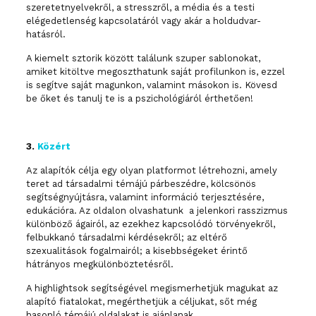
szeretetnyelvekről, a stresszről, a média és a testi
elégedetlenség kapcsolatáról vagy akár a holdudvar-
hatásról.
A kiemelt sztorik között találunk szuper sablonokat,
amiket kitöltve megoszthatunk saját profilunkon is, ezzel
is segítve saját magunkon, valamint másokon is. Kövesd
be őket és tanulj te is a pszichológiáról érthetően!
3.
Közért
Az alapítók célja egy olyan platformot létrehozni, amely
teret ad társadalmi témájú párbeszédre, kölcsönös
segítségnyújtásra, valamint információ terjesztésére,
edukációra. Az oldalon olvashatunk a jelenkori rasszizmus
különböző ágairól, az ezekhez kapcsolódó törvényekről,
felbukkanó társadalmi kérdésekről; az eltérő
szexualitások fogalmairól; a kisebbségeket érintő
hátrányos megkülönböztetésről.
A highlightsok segítségével megismerhetjük magukat az
alapító fiatalokat, megérthetjük a céljukat, sőt még
hasonló témájú oldalakat is ajánlanak.