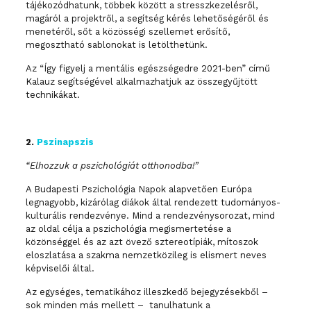
tájékozódhatunk, többek között a stresszkezelésről,
magáról a projektről, a segítség kérés lehetőségéről és
menetéről, sőt a közösségi szellemet erősítő,
megosztható sablonokat is letölthetünk.
Az “Így figyelj a mentális egészségedre 2021-ben” című
Kalauz segítségével alkalmazhatjuk az összegyűjtött
technikákat.
2.
Pszinapszis
“Elhozzuk a pszichológiát otthonodba!”
A Budapesti Pszichológia Napok alapvetően Európa
legnagyobb, kizárólag diákok által rendezett tudományos-
kulturális rendezvénye. Mind a rendezvénysorozat, mind
az oldal célja a pszichológia megismertetése a
közönséggel és az azt övező sztereotípiák, mítoszok
eloszlatása a szakma nemzetközileg is elismert neves
képviselői által.
Az egységes, tematikához illeszkedő bejegyzésekből –
sok minden más mellett – tanulhatunk a