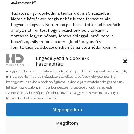
evészavarok”
Tudatosan gondoskodni a testünkről a 21. században
kiemelt kérdéskör, mégis nehéz biztos forrást találni,
hogyan is tegyük. Nem mindig a fizikai tettekkel kezdődik
a folyamat, fontos, hogy a pszichénk és a lelkünk is
tisztában legyen néhány fontos dologgal. Arról nem is
beszélve, milyen fontos a megfelelő egyensúly
fenntartása az étkezésünkben és az életmódunkban. A
Test.Tudat oldala erre ad tanácsokat, edukatív és könnyen
Engedélyezd a Cookie-k
befogadható grafikák segítségével.
használatát!
A legjobb élmény biztosítása érdekében olyan technológiákat használunk,
mint a cookie-k az eszközadatok tárolására és/vagy eléréséhez. Ha
9.
Budapest Medical Students
beleegyezel ezekbe a technológiákba, akkor olyan adatokat dolgozhatunk
fel ezen az oldalon, mint a böngészési viselkedés vagy az egyedi
“Budapesti Orvostanhallgatók Egyesülete”
azonosítók. A hozzájárulás elmulasztása vagy visszavonása bizonyos
funkciókat hátrányosan érinthet.
A Semmelweis Egyetem hallgatói által fenntartott
Instagram oldal a legfontosabb, de nem csak a
Megengedem
legaktuálisabb egészségügyi kérdésekre ad választ
posztjaival.. Megbízható információkat kaphatunk
kérdéseinkre akár a Covid19 témájában, de a méhnyakrák
Megtiltom
vagy emlőrák topikját is kiismerhetjük, sőt rengeteg
érdekes ténnyel találkozhatunk.