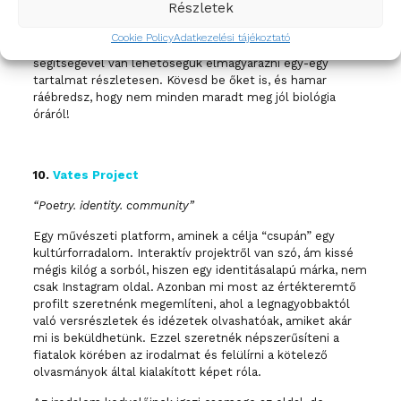
Részletek
A profil elsősorban a fiatalokat szólítja meg, így a
Cookie Policy
Adatkezelési tájékoztató
megjelenése is is ehhez illeszkedik, a carousel posztok
segítségével van lehetőségük elmagyarázni egy-egy
tartalmat részletesen. Kövesd be őket is, és hamar
ráébredsz, hogy nem minden maradt meg jól biológia
óráról!
10.
Vates Project
“Poetry. identity. community”
Egy művészeti platform, aminek a célja “csupán” egy
kultúrforradalom. Interaktív projektről van szó, ám kissé
mégis kilóg a sorból, hiszen egy identitásalapú márka, nem
csak Instagram oldal. Azonban mi most az értékteremtő
profilt szeretnénk megemlíteni, ahol a legnagyobbaktól
való versrészletek és idézetek olvashatóak, amiket akár
mi is beküldhetünk. Ezzel szeretnék népszerűsíteni a
fiatalok körében az irodalmat és felülírni a kötelező
olvasmányok által kialakított képet róla.