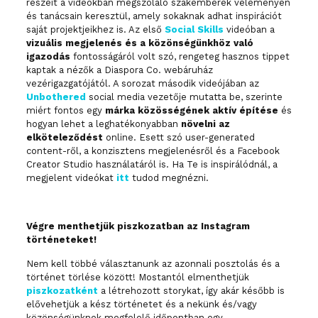
részeit a videókban megszólaló szakemberek véleményén
és tanácsain keresztül, amely sokaknak adhat inspirációt
saját projektjeikhez is. Az első
Social Skills
videóban a
vizuális megjelenés és a közönségünkhöz való
igazodás
fontosságáról volt szó, rengeteg hasznos tippet
kaptak a nézők a Diaspora Co. webáruház
vezérigazgatójától. A sorozat második videójában az
Unbothered
social media vezetője mutatta be, szerinte
miért fontos egy
márka közösségének aktív építése
és
hogyan lehet a leghatékonyabban
növelni az
elköteleződést
online. Esett szó user-generated
content-ről, a konzisztens megjelenésről és a Facebook
Creator Studio használatáról is. Ha Te is inspirálódnál, a
megjelent videókat
itt
tudod megnézni.
Végre menthetjük piszkozatban az Instagram
történeteket!
Nem kell többé választanunk az azonnali posztolás és a
történet törlése között! Mostantól elmenthetjük
piszkozatként
a létrehozott storykat, így akár később is
elővehetjük a kész történetet és a nekünk és/vagy
közönségünknek megfelelő időpontban egy