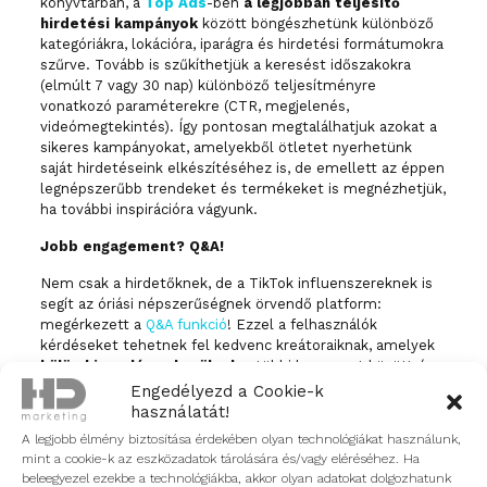
könyvtárban, a
Top Ads
-ben
a legjobban teljesítő
hirdetési kampányok
között böngészhetünk különböző
kategóriákra, lokációra, iparágra és hirdetési formátumokra
szűrve. Tovább is szűkíthetjük a keresést időszakokra
(elmúlt 7 vagy 30 nap) különböző teljesítményre
vonatkozó paraméterekre (CTR, megjelenés,
videómegtekintés). Így pontosan megtalálhatjuk azokat a
sikeres kampányokat, amelyekből ötletet nyerhetünk
saját hirdetéseink elkészítéséhez is, de emellett az éppen
legnépszerűbb trendeket és termékeket is megnézhetjük,
ha további inspirációra vágyunk.
Jobb engagement? Q&A!
Nem csak a hirdetőknek, de a TikTok influenszereknek is
segít az óriási népszerűségnek örvendő platform:
megérkezett a
Q&A funkció
! Ezzel a felhasználók
kérdéseket tehetnek fel kedvenc kreátoraiknak, amelyek
külön kiemelésre kerülnek
a többi komment között, így
az alkotók is egyszerűbben megtalálják ezeket a
Engedélyezd a Cookie-k
kérdéseket. Ez annak is köszönhető, hogy a kérdések
használatát!
ezentúl a ’Q&A inbox-ban’ fognak megjelenni, így nem kell
A legjobb élmény biztosítása érdekében olyan technológiákat használunk,
mást tenniük, csak megnyitni a bejövő kérdéseket és
mint a cookie-k az eszközadatok tárolására és/vagy eléréséhez. Ha
megválaszolni őket a következő videóban vagy élő
beleegyezel ezekbe a technológiákba, akkor olyan adatokat dolgozhatunk