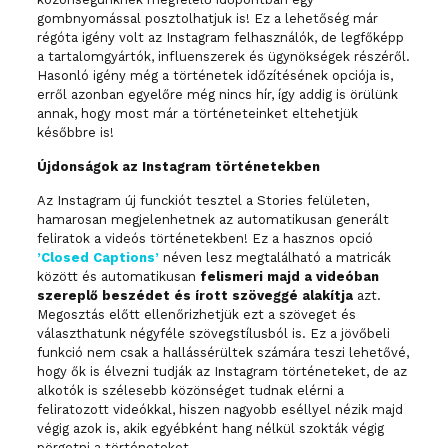
gombnyomással posztolhatjuk is! Ez a lehetőség már
régóta igény volt az Instagram felhasználók, de legfőképp
a tartalomgyártók, influenszerek és ügynökségek részéről.
Hasonló igény még a történetek időzítésének opciója is,
erről azonban egyelőre még nincs hír, így addig is örülünk
annak, hogy most már a történeteinket eltehetjük
későbbre is!
Újdonságok az Instagram történetekben
Az Instagram új funckiót tesztel a Stories felületen,
hamarosan megjelenhetnek az automatikusan generált
feliratok a videós történetekben! Ez a hasznos opció
’Closed Captions’
néven lesz megtalálható a matricák
között és automatikusan
felismeri majd a videóban
szereplő beszédet és írott szöveggé alakítja
azt.
Megosztás előtt ellenőrizhetjük ezt a szöveget és
választhatunk négyféle szövegstílusból is. Ez a jövőbeli
funkció nem csak a hallássérültek számára teszi lehetővé,
hogy ők is élvezni tudják az Instagram történeteket, de az
alkotók is szélesebb közönséget tudnak elérni a
feliratozott videókkal, hiszen nagyobb eséllyel nézik majd
végig azok is, akik egyébként hang nélkül szokták végig
pörgetni a történeteket.