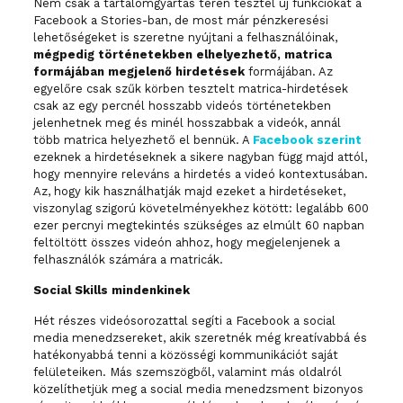
N
em csak a tartalomgyártás terén tesztel új funkciókat a
Facebook a Stories-ban, de most már pénzkeresési
lehetőségeket is szeretne nyújtani a felhasználóinak,
mégpedig történetekben elhelyezhető, matrica
formájában megjelenő hirdetések
formájában. Az
egyelőre csak szűk körben tesztelt matrica-hirdetések
csak az egy percnél hosszabb videós történetekben
jelenhetnek meg és minél hosszabbak a videók, annál
több matrica helyezhető el bennük. A
Facebook szerint
ezeknek a hirdetéseknek a sikere nagyban függ majd attól,
hogy mennyire releváns a hirdetés a videó kontextusában.
Az, hogy kik használhatják majd ezeket a hirdetéseket,
viszonylag szigorú követelményekhez kötött: legalább 600
ezer percnyi megtekintés szükséges az elmúlt 60 napban
feltöltött összes videón ahhoz, hogy megjelenjenek a
felhasználók számára a matricák.
Social Skills mindenkinek
Hét részes videósorozattal segíti a Facebook a social
media menedzsereket, akik szeretnék még kreatívabbá és
hatékonyabbá tenni a közösségi kommunikációt saját
felületeiken. Más szemszögből, valamint más oldalról
közelíthetjük meg a social media menedzsment bizonyos