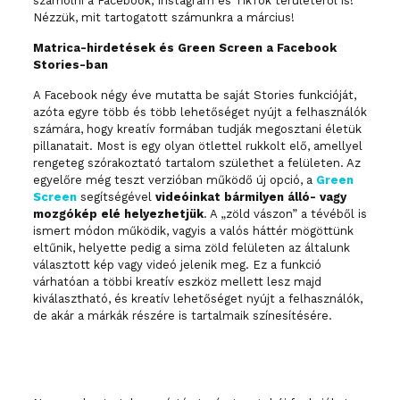
számolni a Facebook, Instagram és TikTok területéről is!
Nézzük, mit tartogatott számunkra a március!
Matrica-hirdetések és Green Screen a Facebook
Stories-ban
A Facebook négy éve mutatta be saját Stories funkcióját,
azóta egyre több és több lehetőséget nyújt a felhasználók
számára, hogy kreatív formában tudják megosztani életük
pillanatait. Most is egy olyan ötlettel rukkolt elő, amellyel
rengeteg szórakoztató tartalom születhet a felületen. Az
egyelőre még teszt verzióban működő új opció, a
Green
Screen
segítségével
videóinkat bármilyen álló- vagy
mozgókép elé helyezhetjük
. A „zöld vászon” a tévéből is
ismert módon működik, vagyis a valós háttér mögöttünk
eltűnik, helyette pedig a sima zöld felületen az általunk
választott kép vagy videó jelenik meg. Ez a funkció
várhatóan a többi kreatív eszköz mellett lesz majd
kiválasztható, és kreatív lehetőséget nyújt a felhasználók,
de akár a márkák részére is tartalmaik színesítésére.