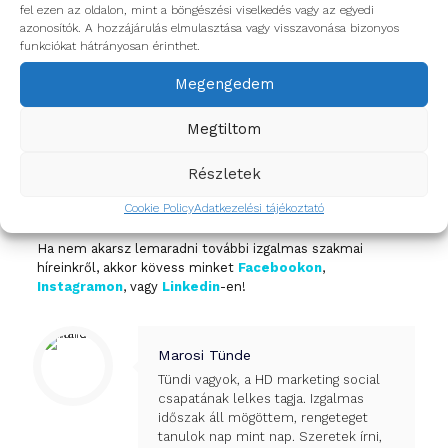
bejelentkezésben. Sőt, ezeket a kérdéseket matrica
fel ezen az oldalon, mint a böngészési viselkedés vagy az egyedi
formájában is megjeleníthetik, a még látványosabb
azonosítók. A hozzájárulás elmulasztása vagy visszavonása bizonyos
tartalomért!
funkciókat hátrányosan érinthet.
Megengedem
Megtiltom
Ismét eseménydús hónapot hagytunk magunk mögött, mi
pedig pont ezért szeretjük a social media területét:
Részletek
sosem telik egy nap sem újdonságok nélkül, így már
nagyon várjuk, mit hoz majd számunkra az április! Addig is
Cookie Policy
Adatkezelési tájékoztató
az előző havi social újdonságokat
itt
olvashatjátok el.
Ha nem akarsz lemaradni további izgalmas szakmai
híreinkről, akkor kövess minket
Facebookon
,
Instagramon
, vagy
Linkedin
-en!
Marosi Tünde
Tündi vagyok, a HD marketing social
csapatának lelkes tagja. Izgalmas
időszak áll mögöttem, rengeteget
tanulok nap mint nap. Szeretek írni,