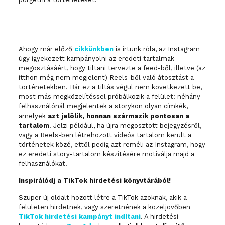
Ahogy már előző
cikkünkben
is írtunk róla, az Instagram
úgy igyekezett kampányolni az eredeti tartalmak
megosztásáért, hogy tiltani tervezte a feed-ből, illetve (az
itthon még nem megjelent) Reels-ből való átosztást a
történetekben. Bár ez a tiltás végül nem következett be,
most más megközelítéssel próbálkozik a felület: néhány
felhasználónál megjelentek a storykon olyan címkék,
amelyek
azt jelölik, honnan származik pontosan a
tartalom
. Jelzi például, ha újra megosztott bejegyzésről,
vagy a Reels-ben létrehozott videós tartalom került a
történetek közé, ettől pedig azt reméli az Instagram, hogy
ez eredeti story-tartalom készítésére motiválja majd a
felhasználókat.
Inspirálódj a TikTok hirdetési könyvtárából!
Szuper új oldalt hozott létre a TikTok azoknak, akik a
felületen hirdetnek, vagy szeretnének a közeljövőben
TikTok hirdetési kampányt indítani
. A hirdetési