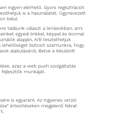
sen ingyen elérhető. Gyors regisztrációt
ezdhetjük is a használatát. Úgynevezett
on belül.
re találunk választ a leírásokban, ami
inket egyedi linkkel, képpel és ikonnal
nálók alapján, A/B tesztelhetjük
 és lehetőséget biztosít számunkra, hogy
ok alakulásáról, illetve a kiküldött
lése, azaz a web push szolgáltatás
fejlesztők munkáját.
re is egyaránt. Az ingyenes verzió
lse” értesítéseken megjelenő felirat
t.