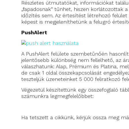
Részletes útmutatókat, információkat találu
„fapadosnak” tűnhet, hiszen korlátozottak 
időzítés sem. Az értesítést létrehozó felül
képest is megjeleníthetünk a felugró értesí
PushAlert
A PushAlert felülete szembetűnőén hasonlít
jelentősebb különbség nem fellelhető, az ára
válaszhatunk: Alap, Prémium és Platina, mel
de csak 1 oldal összekapcsolását engedélye
teszteljük üzeneteinket 5 000 feliratkozó fel
Végezetül készítettünk egy összefoglaló tá
számunkra legmegfelelőbbet:
Ha tetszett a cikkünk, kérjük ossza meg más