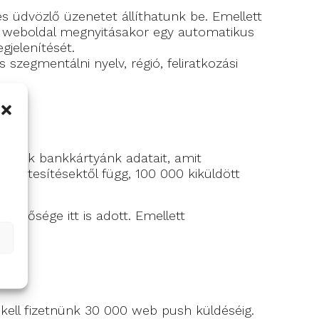
és üdvözlő üzenetet állíthatunk be. Emellett
n a weboldal megnyitásakor egy automatikus
gjelenítését.
szegmentálni nyelv, régió, feliratkozási
adnunk bankkártyánk adatait, amit
t értesítésektől függ, 100 000 kiküldött
hetősége itt is adott. Emellett
t kell fizetnünk 30 000 web push küldéséig.