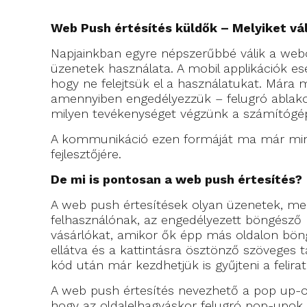
Web Push értésítés küldők – Melyiket vá
Napjainkban egyre népszerűbbé válik a webo
üzenetek használata. A mobil applikációk e
hogy ne felejtsük el a használatukat. Mára
amennyiben engedélyezzük – felugró ablakok 
milyen tevékenységet végzünk a számítógé
A kommunikáció ezen formáját ma már mind
fejlesztőjére.
De mi is pontosan a web push értesítés?
A web push értesítések olyan üzenetek, mel
felhasználónak, az engedélyezett böngésző 
vásárlókat, amikor ők épp más oldalon böng
ellátva és a kattintásra ösztönző szöveges 
kód után már kezdhetjük is gyűjteni a felira
A web push értesítés nevezhető a pop up-ok
hogy az oldalelhagyáskor felugró pop-upok i