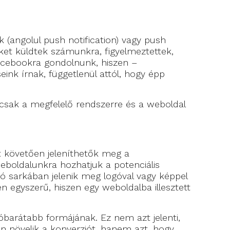
(angolul push notification) vagy push
ket küldtek számunkra, figyelmeztettek,
Facebookra gondolnunk, hiszen –
ink írnak, függetlenül attól, hogy épp
sak a megfelelő rendszerre és a weboldal
t követően jeleníthetők meg a
eboldalunkra hozhatjuk a potenciális
ó sarkában jelenik meg logóval vagy képpel
n egyszerű, hiszen egy weboldalba illesztett
barátabb formájának. Ez nem azt jelenti,
en növelik a konverziót, hanem azt, hogy