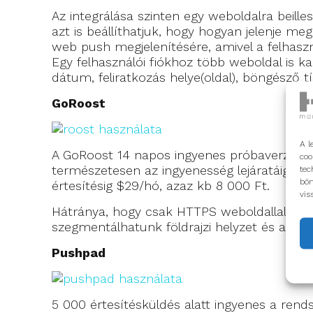
Az integrálása szinten egy weboldalra beille
azt is beállíthatjuk, hogy hogyan jelenje m
web push megjelenítésére, amivel a felhaszn
Egy felhasználói fiókhoz több weboldal is ka
dátum, feliratkozás helye(oldal), böngésző t
GoRoost
A l
A GoRoost 14 napos ingyenes próbaverziót k
coo
természetesen az ingyenesség lejáratáig nem
tec
bön
értesítésig $29/hó, azaz kb 8 000 Ft.
vis
Hátránya, hogy csak HTTPS weboldallal haszná
szegmentálhatunk földrajzi helyzet és az alap
Pushpad
5 000 értesítésküldés alatt ingyenes a rends