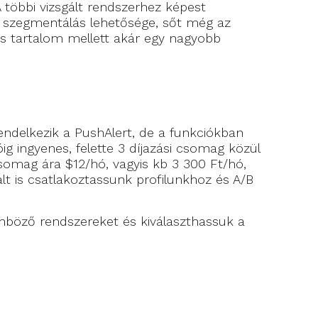
 többi vizsgált rendszerhez képest
, szegmentálás lehetősége, sőt még az
ges tartalom mellett akár egy nagyobb
endelkezik a PushAlert, de a funkciókban
ig ingyenes, felette 3 díjazási csomag közül
csomag ára $12/hó, vagyis kb 3 300 Ft/hó,
t is csatlakoztassunk profilunkhoz és A/B
önböző rendszereket és kiválaszthassuk a