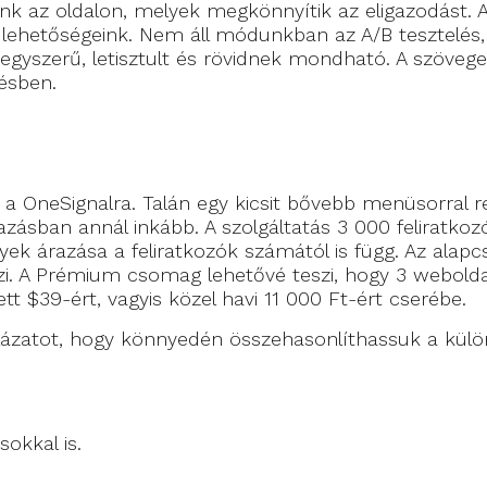
nk az oldalon, melyek megkönnyítik az eligazodást. A
a lehetőségeink. Nem áll módunkban az A/B tesztelés
et egyszerű, letisztult és rövidnek mondható. A szöve
tésben.
 a OneSignalra. Talán egy kicsit bővebb menüsorral r
zásban annál inkább. A szolgáltatás 3 000 feliratkozó
yek árazása a feliratkozók számától is függ. Az alap
zi. A Prémium csomag lehetővé teszi, hogy 3 weboldal
ett $39-ért, vagyis közel havi 11 000 Ft-ért cserébe.
blázatot, hogy könnyedén összehasonlíthassuk a kül
okkal is.