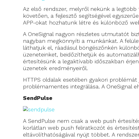
Az első rendszer, melyről nekünk a legtöbb t
követően, a fejlesztő segítségével egyszerű
APP-okat hozhatunk létre és különböző webo
A OneSignal nagyon részletes utmutatót bizt
nagyban megkönnyíti a munkánkat. A felület 
láthatjuk el, ráadásul böngészőnkén különb
üzeneteinket, beidőzíthetjük és automatizálh
értesítésünk a legaktívabb időszakban érjen c
üzenetek eredményeiről.
HTTPS oldalak esetében gyakori problémát 
problémamentes integrálása. A OneSignal eh
SendPulse
A SendPulse nem csak a web push értesítése
korlátlan web push feliratkozót és értesíté
eltávolíthatóságával nyújt többet. A rendsze