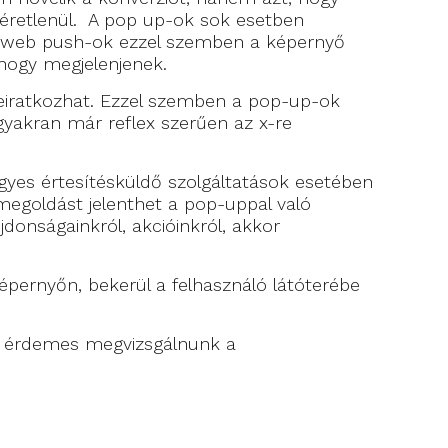
kéretlenül. A pop up-ok sok esetben
. A web push-ok ezzel szemben a képernyő
 hogy megjelenjenek.
leiratkozhat. Ezzel szemben a pop-up-ok
 gyakran már reflex szerűen az x-re
Egyes értesítésküldő szolgáltatások esetében
megoldást jelenthet a pop-uppal való
jdonságainkról, akcióinkról, akkor
pernyőn, bekerül a felhasználó látóterébe
nt érdemes megvizsgálnunk a