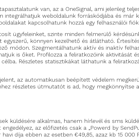
apasztalatunk van, az a OneSignal, ami jelenleg telje
en integrálhatjuk weboldalunk forráskódjába és már k
ldalakat kapcsolhatunk hozzá egy felhasználói fiók
osít ügyfeleinket, szinte minden felmerülő kérdésünk
egyszerű, könnyen kezelhető és átlátható. Értesítése
öző módon. Szegmentálhatunk aktív és inaktív felhasz
atjuk is őket. Profilozza a feliratkozóink aktivitását
élba. Részletes statisztikákat láthatunk a feliratkozás
jelent, az automatikusan beépített védelem megkerü
hez részletes útmutatót is ad, hogy megkönnyítse a 
k küldésére alkalmas, hanem hírlevél és sms küldésé
st engedélyez, az előfizetés csak a „Powerd by SendPu
r havi díja ebben az esetben €49,85, azaz kb 15 000 F