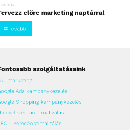
024.01.15.
Tervezz előre marketing naptárral
Tovább
Fontosabb szolgáltatásaink
ull marketing
Google Ads kampánykezelés
Google Shopping kampánykezelés
írlevelezés, automatizálás
SEO - Keresőoptimalizálás