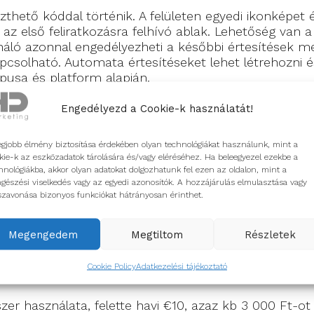
szthető kóddal történik. A felületen egyedi ikonképet 
eg az első feliratkozásra felhívó ablak. Lehetőség va
áló azonnal engedélyezheti a későbbi értesítések me
pcsolható. Automata értesítéseket lehet létrehozni és 
ípusa és platform alapján.
Engedélyezd a Cookie-k használatát!
egjobb élmény biztosítása érdekében olyan technológiákat használunk, mint a
ínál, de már a regisztrációkor kötelezően meg kell 
kie-k az eszközadatok tárolására és/vagy eléréséhez. Ha beleegyezel ezekbe a
 terhel semmilyen költség. Az árazása a havi kiküldöt
hnológiákba, akkor olyan adatokat dolgozhatunk fel ezen az oldalon, mint a
gészési viselkedés vagy az egyedi azonosítók. A hozzájárulás elmulasztása vagy
szavonása bizonyos funkciókat hátrányosan érinthet.
lható. Az A/B tesztelés és időzített üzenet küldés le
ján, hogy melyik aloldalon iratkozott fel.
Megengedem
Megtiltom
Részletek
Cookie Policy
Adatkezelési tájékoztató
zer használata, felette havi €10, azaz kb 3 000 Ft-o