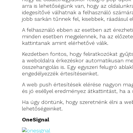
arra is lehetőségünk van, hogy az oldalunk
idegesítővé válhatnak a felhasználó számár
jobb sarkán tűnnek fel, kisebbek, ráadásul 
A felhasználó ebben az esetben azt érezhet
minden esetben megjelennek, ha az előzetese
kattintanak amint elérhetővé válik.
Kezdetben fontos, hogy feliratkozókat gyűjt
a weboldalra érkezéskor automatikusan megj
összehangolás is. Egy egyszeri felugró ablak
engedélyezzék értesítéseinket.
A web push értesítések elérése nagyon maga
és jó eséllyel eredményez átkattintást, ha a
Ha úgy döntünk, hogy szeretnénk élni a we
lehetőségeinket.
OneSignal