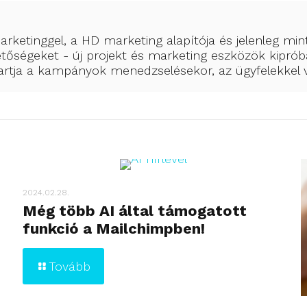
arketinggel, a HD marketing alapítója és jelenleg min
hetőségeket - új projekt és marketing eszközök kiprób
 tartja a kampányok menedzselésekor, az ügyfelekke
2024.02.28.
Még több AI által támogatott
funkció a Mailchimpben!
Tovább