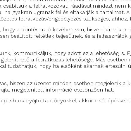
ra csábítsuk a feliratkozókat, ráadásul mindezt nem 
a, ha gyakran ugranak fel és eltakarják a tartalmat
előzetes feliratkozás/engedélyezés szükséges, ahhoz,
i, hogy a döntés az ő kezében van, hiszen bármikor 
n beállított feltétlek teljesülnek, és a felhasználók
sünk, kommunikáljuk, hogy adott ez a lehetőség is. 
eleníthető a feliratkozás lehetősége. Más esetben 
kal tudathatjuk, hogy ha elsőként akarnak értesülni ú
s, hiszen az üzenet minden esetben megjelenik a ké
 rajta megjelenített információ ösztönzően hat.
b push-ok nyújtotta előnyökkel, akkor első lépéské