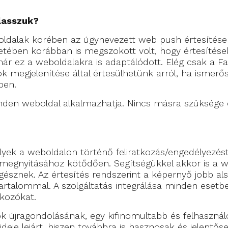
lasszuk?
ldalak körében az úgynevezett web push értesítések 
setében korábban is megszokott volt, hogy értesítése
 már ez a weboldalakra is adaptálódott. Elég csak a 
megjelenítése által értesülhetünk arról, ha ismerőse
pen.
en weboldal alkalmazhatja. Nincs másra szüksége c
yek a weboldalon történő feliratkozás/engedélyezés
megnyitásához kötődően. Segítségükkel akkor is a w
észnek. Az értesítés rendszerint a képernyő jobb als
tartalommal. A szolgáltatás integrálása minden esetbe
tkozókat.
 újragondolásának, egy kifinomultabb és felhasználó
deje lejárt, hiszen továbbra is hasznosak és jelentős