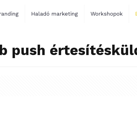
randing
Haladó marketing
Workshopok
 push értesítéskü