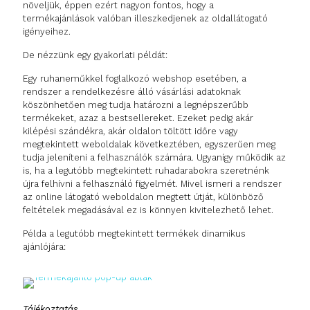
növeljük, éppen ezért nagyon fontos, hogy a
termékajánlások valóban illeszkedjenek az oldallátogató
igényeihez.
De nézzünk egy gyakorlati példát:
Egy ruhaneműkkel foglalkozó webshop esetében, a
rendszer a rendelkezésre álló vásárlási adatoknak
köszönhetően meg tudja határozni a legnépszerűbb
termékeket, azaz a bestsellereket. Ezeket pedig akár
kilépési szándékra, akár oldalon töltött időre vagy
megtekintett weboldalak következtében, egyszerűen meg
tudja jeleníteni a felhasználók számára. Ugyanígy működik az
is, ha a legutóbb megtekintett ruhadarabokra szeretnénk
újra felhívni a felhasználó figyelmét. Mivel ismeri a rendszer
az online látogató weboldalon megtett útját, különböző
feltételek megadásával ez is könnyen kivitelezhető lehet.
Példa a legutóbb megtekintett termékek dinamikus
ajánlójára:
Tájékoztatás