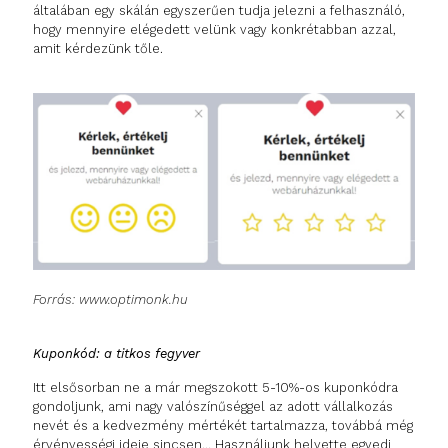
általában egy skálán egyszerűen tudja jelezni a felhasználó,
hogy mennyire elégedett velünk vagy konkrétabban azzal,
amit kérdezünk tőle.
Forrás: www.optimonk.hu
Kuponkód: a titkos fegyver
Itt elsősorban ne a már megszokott 5-10%-os kuponkódra
gondoljunk, ami nagy valószínűséggel az adott vállalkozás
nevét és a kedvezmény mértékét tartalmazza, továbbá még
érvényességi ideje sincsen… Használjunk helyette egyedi