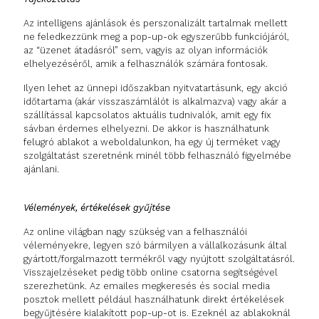
Az intelligens ajánlások és perszonalizált tartalmak mellett
ne feledkezzünk meg a pop-up-ok egyszerűbb funkciójáról,
az “üzenet átadásról” sem, vagyis az olyan információk
elhelyezéséről, amik a felhasználók számára fontosak.
Ilyen lehet az ünnepi időszakban nyitvatartásunk, egy akció
időtartama (akár visszaszámlálót is alkalmazva) vagy akár a
szállítással kapcsolatos aktuális tudnivalók, amit egy fix
sávban érdemes elhelyezni. De akkor is használhatunk
felugró ablakot a weboldalunkon, ha egy új terméket vagy
szolgáltatást szeretnénk minél több felhasználó figyelmébe
ajánlani.
Vélemények, értékelések gyűjtése
Az online világban nagy szükség van a felhasználói
véleményekre, legyen szó bármilyen a vállalkozásunk által
gyártott/forgalmazott termékről vagy nyújtott szolgáltatásról.
Visszajelzéseket pedig több online csatorna segítségével
szerezhetünk. Az emailes megkeresés és social media
posztok mellett például használhatunk direkt értékelések
begyűjtésére kialakított pop-up-ot is. Ezeknél az ablakoknál