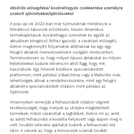
Vásárlás elősegítése/ kosárelhagyás csökkentése személyre
szabott ajánlatokkal/ajánlásokkal
A pop-up-ok 2023-ban már túlmutatnak mindössze a
feliratkozó táborunk erősítésén, hiszen dinamikus
termékajánlások, kosárelhagyó üzenetek és egyéb az
aktuálisan böngésző félhez igazodó, a vásárlást elősegítő,
illetve megkönnyítő folyamatok állíthatóak be egy-egy
felugró ablakok menedzselésére szolgáló rendszerben.
Természetesen az, hogy milyen típusú ablakokat és milyen
feltételekkel tudunk létrehozni attól függ, hogy mit
használunk. Egy hírlevél küldésre specializálódott
platformon, mint például a Mailchimp vagy a Mailerlite más
lehetőségek állnak a rendelkezésünkre, mint egy felugró
ablakokra specializálódott oldalon, mint például az
Optimonk.
Amennyiben ismerjük a felhasználók oldalon végzett
tevékenységét, hogy melyek az utoljára megtekintett
termékek, miből vásároltak a legtöbbet, illetve mi az, amit
az adott felhasználó a kosárba helyezett vagy éppen meg is
vett, további releváns ajánlatot tudunk a felhasználó elé
tárni. A célunk az, hogy a konverziók számát tovább