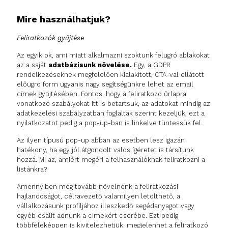
Mire használhatjuk?
Feliratkozók gyűjtése
Az egyik ok, ami miatt alkalmazni szoktunk felugró ablakokat
az a saját
adatbázisunk növelése.
Egy, a GDPR
rendelkezéseknek megfelelően kialakított, CTA-val ellátott
előugró form ugyanis nagy segítségünkre lehet az email
címek gyűjtésében. Fontos, hogy a feliratkozó űrlapra
vonatkozó szabályokat itt is betartsuk, az adatokat mindig az
adatkezelési szabályzatban foglaltak szerint kezeljük, ezt a
nyilatkozatot pedig a pop-up-ban is linkelve tüntessük fel.
Az ilyen típusú pop-up abban az esetben lesz igazán
hatékony, ha egy jól átgondolt valós ígéretet is társítunk
hozzá. Mi az, amiért megéri a felhasználóknak feliratkozni a
listánkra?
Amennyiben még tovább növelnénk a feliratkozási
hajlandóságot, célravezető valamilyen letölthető, a
vállalkozásunk profiljához illeszkedő segédanyagot vagy
egyéb csalit adnunk a címekért cserébe. Ezt pedig
többféleképpen is kivitelezhetjük: megjelenhet a feliratkozó