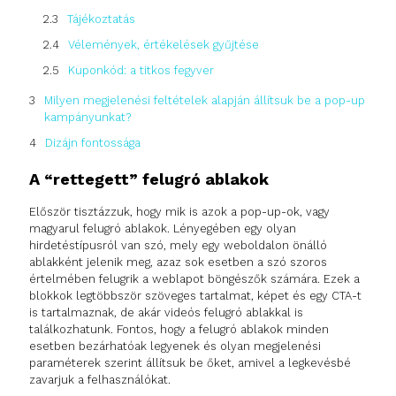
Tájékoztatás
Vélemények, értékelések gyűjtése
Kuponkód: a titkos fegyver
Milyen megjelenési feltételek alapján állítsuk be a pop-up
kampányunkat?
Dizájn fontossága
A “rettegett” felugró ablakok
Először tisztázzuk, hogy mik is azok a pop-up-ok, vagy
magyarul felugró ablakok. Lényegében egy olyan
hirdetéstípusról van szó, mely egy weboldalon önálló
ablakként jelenik meg, azaz sok esetben a szó szoros
értelmében felugrik a weblapot böngészők számára. Ezek a
blokkok legtöbbször szöveges tartalmat, képet és egy CTA-t
is tartalmaznak, de akár videós felugró ablakkal is
találkozhatunk. Fontos, hogy a felugró ablakok minden
esetben bezárhatóak legyenek és olyan megjelenési
paraméterek szerint állítsuk be őket, amivel a legkevésbé
zavarjuk a felhasználókat.