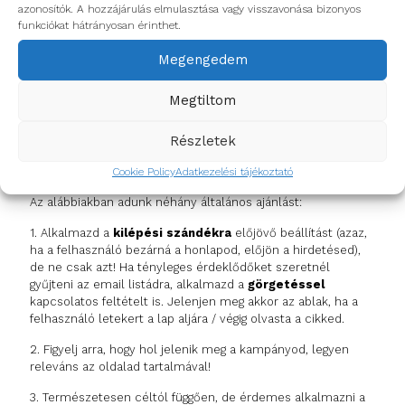
azonosítók. A hozzájárulás elmulasztása vagy visszavonása bizonyos
szabályok alapján is beállíthatjuk a “felbukkanást”.
funkciókat hátrányosan érinthet.
Fontos, hogy a cél mellett tisztázzuk a célcsoportot is.
Hiszen előfordulhat, hogy csak az új felhasználókat
Megengedem
szeretnénk bevonzani vagy csak egy bizonyos forrásból,
például Facebook hirdetésből érkezőket szeretnénk elérni.
Megtiltom
Természetesen ha egy általános, mindenkit érintő akciónak
a népszerűsítéséről van szó, nem érdemes leszűkíteni a
célközönségünket. Mindezt mérlegelve állítsuk be a
Részletek
feltételeket, hogy kinek jelenjen meg az ablakunk, így
elkerülhető, hogy inkább bosszantó elemmé váljon.
Cookie Policy
Adatkezelési tájékoztató
Az alábbiakban adunk néhány általános ajánlást:
1. Alkalmazd a
kilépési szándékra
előjövő beállítást (azaz,
ha a felhasználó bezárná a honlapod, előjön a hirdetésed),
de ne csak azt! Ha tényleges érdeklődőket szeretnél
gyűjteni az email listádra, alkalmazd a
görgetéssel
kapcsolatos feltételt is. Jelenjen meg akkor az ablak, ha a
felhasználó letekert a lap aljára / végig olvasta a cikked.
2. Figyelj arra, hogy hol jelenik meg a kampányod, legyen
releváns az oldalad tartalmával!
3. Természetesen céltól függően, de érdemes alkalmazni a