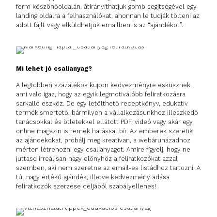
form köszönőoldalán, átirányíthatjuk gomb segítségével egy
landing oldalra a felhasználókat, ahonnan le tudják tölteni az
adott fájlt vagy elküldhetjük emailben is az “ajándékot”.
Mi lehet jó csalianyag?
A legtöbben százalékos kupon kedvezményre esküsznek,
ami való igaz, hogy az egyik legmotiválóbb feliratkozásra
sarkalló eszköz. De egy letölthető receptkönyv, edukatív
termékismertető, bármilyen a vállalkozásunkhoz illeszkedő
tanácsokkal és ötletekkel ellátott PDF, videó vagy akár egy
online magazin is remek hatással bír. Az emberek szeretik
az ajándékokat, próbálj meg kreatívan, a webáruházadhoz
mérten létrehozni egy csalianyagot. Amire figyelj, hogy ne
juttasd irreálisan nagy előnyhöz a feliratkozókat azzal
szemben, aki nem szeretne az email-es listádhoz tartozni. A
túl nagy értékű ajándék, illetve kedvezmény adása
feliratkozók szerzése céljából szabályellenes!