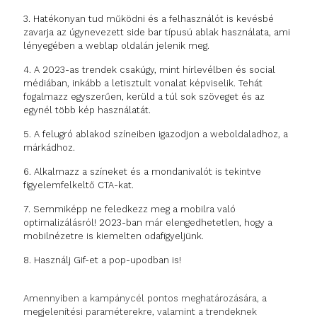
3. Hatékonyan tud működni és a felhasználót is kevésbé
zavarja az úgynevezett side bar típusú ablak használata, ami
lényegében a weblap oldalán jelenik meg.
4. A 2023-as trendek csakúgy, mint hírlevélben és social
médiában, inkább a letisztult vonalat képviselik. Tehát
fogalmazz egyszerűen, kerüld a túl sok szöveget és az
egynél több kép használatát.
5. A felugró ablakod színeiben igazodjon a weboldaladhoz, a
márkádhoz.
6. Alkalmazz a színeket és a mondanivalót is tekintve
figyelemfelkeltő CTA-kat.
7. Semmiképp ne feledkezz meg a mobilra való
optimalizálásról! 2023-ban már elengedhetetlen, hogy a
mobilnézetre is kiemelten odafigyeljünk.
8. Használj Gif-et a pop-upodban is!
Amennyiben a kampánycél pontos meghatározására, a
megjelenítési paraméterekre, valamint a trendeknek