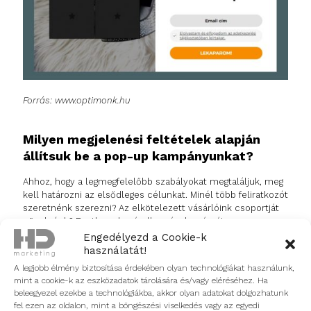
Forrás: www.optimonk.hu
Milyen megjelenési feltételek alapján
állítsuk be a pop-up kampányunkat?
Ahhoz, hogy a legmegfelelőbb szabályokat megtaláljuk, meg
kell határozni az elsődleges célunkat. Minél több feliratkozót
szeretnénk szerezni? Az elkötelezett vásárlóink csoportját
növelnénk? Esetleg a kosárelhagyások számát
csökkentenénk vagy az új termékünket ismertetnénk meg a
Engedélyezd a Cookie-k
látogatókkal?
használatát!
A legjobb élmény biztosítása érdekében olyan technológiákat használunk,
Ahhoz, hogy kampányunk ne csökkentse, hanem növelje a
mint a cookie-k az eszközadatok tárolására és/vagy eléréséhez. Ha
felhasználó élményét weboldalunkon, gondoljuk át mikor
beleegyezel ezekbe a technológiákba, akkor olyan adatokat dolgozhatunk
jelenjen meg. Kilépési szándékhoz, időhöz, kattintáshoz,
fel ezen az oldalon, mint a böngészési viselkedés vagy az egyedi
interaktivitáshoz vagy egyedi eseményhez köthető