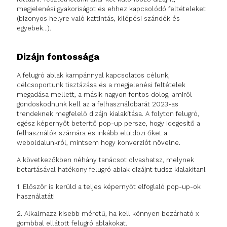
megjelenési gyakoriságot és ehhez kapcsolódó feltételeket
(bizonyos helyre való kattintás, kilépési szándék és
egyebek…).
Dizájn fontossága
A felugró ablak kampánnyal kapcsolatos célunk,
célcsoportunk tisztázása és a megjelenési feltételek
megadása mellett, a másik nagyon fontos dolog, amiről
gondoskodnunk kell az a felhasználóbarát 2023-as
trendeknek megfelelő dizájn kialakítása. A folyton felugró,
egész képernyőt beterítő pop-up persze, hogy idegesítő a
felhasználók számára és inkább elüldözi őket a
weboldalunkról, mintsem hogy konverziót növelne.
A következőkben néhány tanácsot olvashatsz, melynek
betartásával hatékony felugró ablak dizájnt tudsz kialakítani.
1. Először is kerüld a teljes képernyőt elfoglaló pop-up-ok
használatát!
2. Alkalmazz kisebb méretű, ha kell könnyen bezárható x
gombbal ellátott felugró ablakokat.