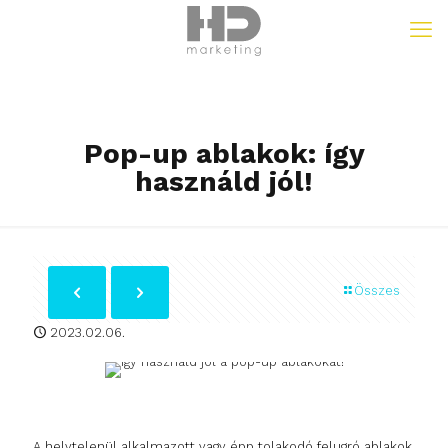
Pop-up ablakok: így
használd jól!
Összes
2023.02.06.
A helytelenül alkalmazott vagy épp tolakodó felugró ablakok