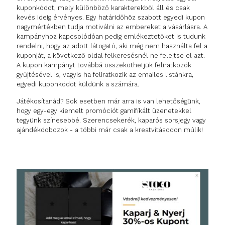
kuponkódot, mely különböző karakterekből áll és csak
kevés ideig érvényes. Egy határidőhöz szabott egyedi kupon
nagymértékben tudja motiválni az embereket a vásárlásra. A
kampányhoz kapcsolódóan pedig emlékeztetőket is tudunk
rendelni, hogy az adott látogató, aki még nem használta fel a
kuponját, a következő oldal felkeresésnél ne felejtse el azt.
A kupon kampányt továbbá összeköthetjük feliratkozók
gyűjtésével is, vagyis ha feliratkozik az emailes listánkra,
egyedi kuponkódot küldünk a számára.
Játékosítanád? Sok esetben már arra is van lehetőségünk,
hogy egy-egy kiemelt promóciót gamifikált üzenetekkel
tegyünk színesebbé. Szerencsekerék, kaparós sorsjegy vagy
ajándékdobozok - a többi már csak a kreatvitásodon múlik!