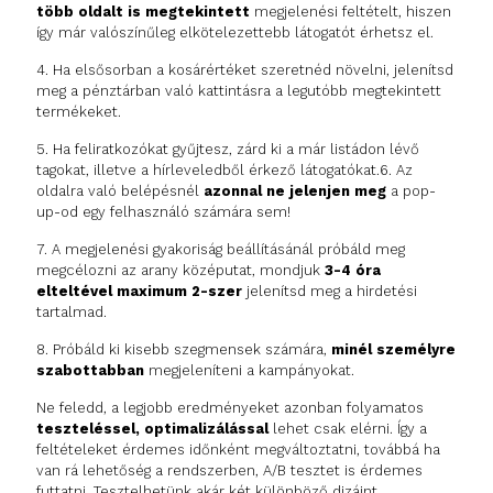
több oldalt is megtekintett
megjelenési feltételt, hiszen
így már valószínűleg elkötelezettebb látogatót érhetsz el.
4. Ha elsősorban a kosárértéket szeretnéd növelni, jelenítsd
meg a pénztárban való kattintásra a legutóbb megtekintett
termékeket.
5. Ha feliratkozókat gyűjtesz, zárd ki a már listádon lévő
tagokat, illetve a hírleveledből érkező látogatókat.
6. Az
oldalra való belépésnél
azonnal ne jelenjen meg
a pop-
up-od egy felhasználó számára sem!
7. A megjelenési gyakoriság beállításánál próbáld meg
megcélozni az arany középutat, mondjuk
3-4 óra
elteltével maximum 2-szer
jelenítsd meg a hirdetési
tartalmad.
8. Próbáld ki kisebb szegmensek számára,
minél személyre
szabottabban
megjeleníteni a kampányokat.
Ne feledd, a legjobb eredményeket azonban folyamatos
teszteléssel, optimalizálással
lehet csak elérni. Így a
feltételeket érdemes időnként megváltoztatni, továbbá ha
van rá lehetőség a rendszerben, A/B tesztet is érdemes
futtatni. Tesztelhetünk akár két különböző dizájnt,