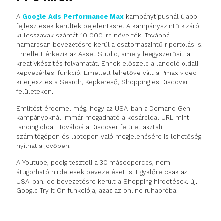
A
Google Ads Performance Max
kampánytípusnál újabb
fejlesztések kerültek bejelentésre. A kampányszintű kizáró
kulcsszavak számát 10 000-re növelték. Továbbá
hamarosan bevezetésre kerül a csatornaszintű riportolás is.
Emellett érkezik az Asset Studio, amely leegyszerűsíti a
kreatívkészítés folyamatát. Ennek előszele a landoló oldali
képvezérlési funkció. Emellett lehetővé vált a Pmax videó
kiterjesztés a Search, Képkereső, Shopping és Discover
felületeken.
Említést érdemel még, hogy az USA-ban a Demand Gen
kampányoknál immár megadható a kosároldal URL mint
landing oldal. Továbbá a Discover felület asztali
számítógépen és laptopon való megjelenésére is lehetőség
nyílhat a jövőben.
A Youtube, pedig teszteli a 30 másodperces, nem
átugorható hirdetések bevezetését is. Egyelőre csak az
USA-ban, de bevezetésre került a Shopping hirdetések, új,
Google Try It On funkciója, azaz az online ruhapróba.