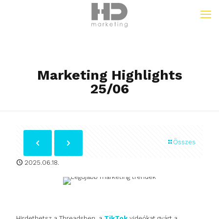
Marketing Highlights
25/06
Összes
2025.06.18.
Hirdethetsz a Threadsben, a
TikTok
videókat gyárt a