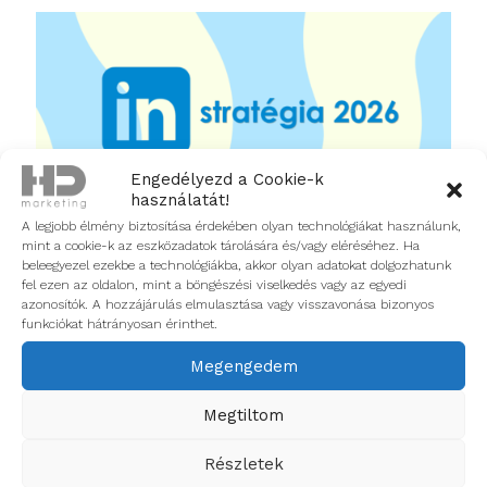
Engedélyezd a Cookie-k
használatát!
A legjobb élmény biztosítása érdekében olyan technológiákat használunk,
mint a cookie-k az eszközadatok tárolására és/vagy eléréséhez. Ha
2026.07.29.
beleegyezel ezekbe a technológiákba, akkor olyan adatokat dolgozhatunk
fel ezen az oldalon, mint a böngészési viselkedés vagy az egyedi
Mit jutalmaz ma a LinkedIn algoritmus?
azonosítók. A hozzájárulás elmulasztása vagy visszavonása bizonyos
funkciókat hátrányosan érinthet.
Tovább
Megengedem
Megtiltom
Részletek