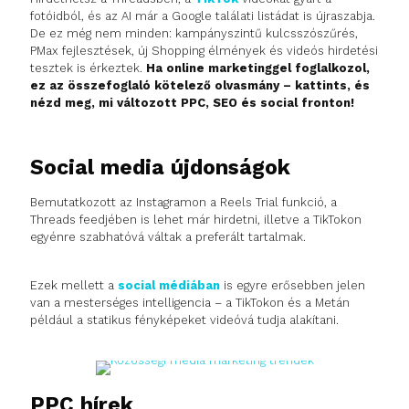
fotóidból, és az AI már a Google találati listádat is újraszabja.
De ez még nem minden: kampányszintű kulcsszószűrés,
PMax fejlesztések, új Shopping élmények és videós hirdetési
tesztek is érkeztek.
Ha online marketinggel foglalkozol,
ez az összefoglaló kötelező olvasmány – kattints, és
nézd meg, mi változott PPC, SEO és social fronton!
Social media újdonságok
Bemutatkozott az Instagramon a Reels Trial funkció, a
Threads feedjében is lehet már hirdetni, illetve a TikTokon
egyénre szabhatóvá váltak a preferált tartalmak.
Ezek mellett a
social médiában
is egyre erősebben jelen
van a mesterséges intelligencia – a TikTokon és a Metán
például a statikus fényképeket videóvá tudja alakítani.
PPC hírek