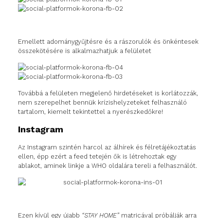
Emellett adománygyűjtésre és a rászorulók és önkéntesek
összekötésére is alkalmazhatjuk a felületet
Továbbá a felületen megjelenő hirdetéseket is korlátozzák,
nem szerepelhet bennük krízishelyzeteket felhasználó
tartalom, kiemelt tekintettel a nyerészkedőkre!
Instagram
Az Instagram szintén harcol az álhírek és félretájékoztatás
ellen, épp ezért a feed tetején ők is létrehoztak egy
ablakot, aminek linkje a WHO oldalára tereli a felhasználót.
Ezen kívül egy újabb
“STAY HOME”
matricával próbálják arra