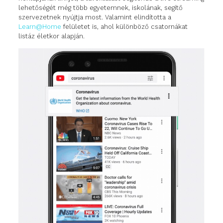
lehetőségét még több egyetemnek, iskolának, segítő
szervezetnek nyújtja most. Valamint elindította a
Learn@Home
felületet is, ahol különböző csatornákat
listáz életkor alapján.