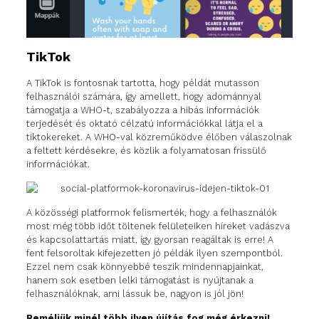
TikTok
A TikTok is fontosnak tartotta, hogy példát mutasson
felhasználói számára, így amellett, hogy adománnyal
támogatja a WHO-t, szabályozza a hibás információk
terjedését és oktató célzatú információkkal látja el a
tiktokereket. A WHO-val közreműködve élőben válaszolnak
a feltett kérdésekre, és közlik a folyamatosan frissülő
információkat.
A közösségi platformok felismerték, hogy a felhasználók
most még több időt töltenek felületeiken híreket vadászva
és kapcsolattartás miatt, így gyorsan reagáltak is erre! A
fent felsoroltak kifejezetten jó példák ilyen szempontból.
Ezzel nem csak könnyebbé teszik mindennapjainkat,
hanem sok esetben lelki támogatást is nyújtanak a
felhasználóknak, ami lássuk be, nagyon is jól jön!
Reméljük minél több ilyen újítás fog még érkezni!