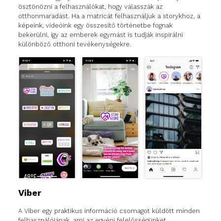
ösztönözni a felhasználókat, hogy válasszák az
otthonmaradást. Ha a matricát felhasználjuk a storykhoz, a
képeink, videóink egy összesítő történetbe fognak
bekerülni, így az emberek egymást is tudják inspirálni
különböző otthoni tevékenységekre.
Viber
A Viber egy praktikus információ csomagot küldött minden
felhasználójának, ami az egyéni felelősségünket