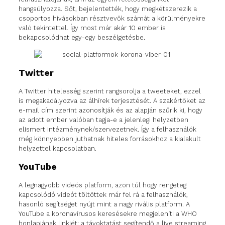
hangsúlyozza. Sőt, bejelentették, hogy megkétszerezik a
csoportos hívásokban résztvevők számát a körülményekre
való tekintettel. Így most már akár 10 ember is
bekapcsolódhat egy-egy beszélgetésbe.
Twitter
A Twitter hitelesség szerint rangsorolja a tweeteket, ezzel
is megakadályozva az álhírek terjesztését. A szakértőket az
e-mail cím szerint azonosítják és az alapján szűrik ki, hogy
az adott ember valóban tagja-e a jelenlegi helyzetben
elismert intézménynek/szervezetnek. Így a felhasználók
még könnyebben juthatnak hiteles forrásokhoz a kialakult
helyzettel kapcsolatban.
YouTube
A legnagyobb videós platform, azon túl hogy rengeteg
kapcsolódó videót töltöttek már fel rá a felhasználók,
hasonló segítséget nyújt mint a nagy rivális platform. A
YouTube a koronavírusos keresésekre megjeleníti a WHO
honlapjának linkjét; a távoktatást segítendő a live streaming