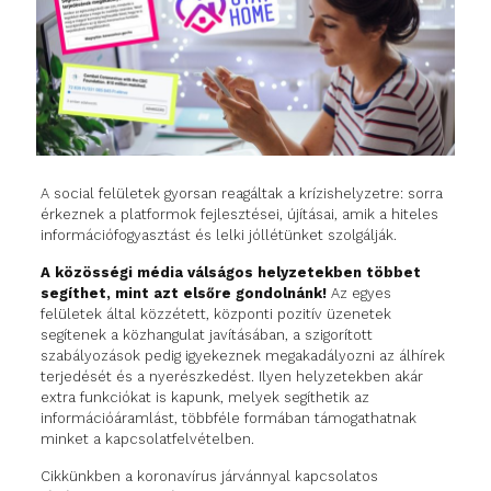
A social felületek gyorsan reagáltak a krízishelyzetre: sorra
érkeznek a platformok fejlesztései, újításai, amik a hiteles
információfogyasztást és lelki jóllétünket szolgálják.
A közösségi média válságos helyzetekben többet
segíthet, mint azt elsőre gondolnánk!
Az egyes
felületek által közzétett, központi pozitív üzenetek
segítenek a közhangulat javításában, a szigorított
szabályozások pedig igyekeznek megakadályozni az álhírek
terjedését és a nyerészkedést. Ilyen helyzetekben akár
extra funkciókat is kapunk, melyek segíthetik az
információáramlást, többféle formában támogathatnak
minket a kapcsolatfelvételben.
Cikkünkben a koronavírus járvánnyal kapcsolatos