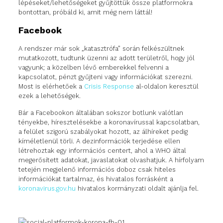
lépéseket/lehetőségeket gyűjtöttük össze platformokra
bontottan, próbáld ki, amit még nem láttál!
Facebook
A rendszer már sok „katasztrófa” során felkészültnek
mutatkozott, tudtunk üzenni az adott területről, hogy jól
vagyunk; a közelben lévő emberekkel felvenni a
kapcsolatot, pénzt gyűjteni vagy információkat szerezni.
Most is elérhetőek a
Crisis Response
al-oldalon keresztül
ezek a lehetőségek.
Bár a Facebookon általában sokszor botlunk valótlan
tényekbe, híresztelésekbe a koronavírussal kapcsolatban,
a felület szigorú szabályokat hozott, az álhíreket pedig
kíméletlenül törli. A dezinformációk terjedése ellen
létrehoztak egy információs centert, ahol a WHO által
megerősített adatokat, javaslatokat olvashatjuk. A hírfolyam
tetején megjelenő információs doboz csak hiteles
információkat tartalmaz, és hivatalos forrásként a
koronavirus.gov.hu
hivatalos kormányzati oldalt ajánlja fel.