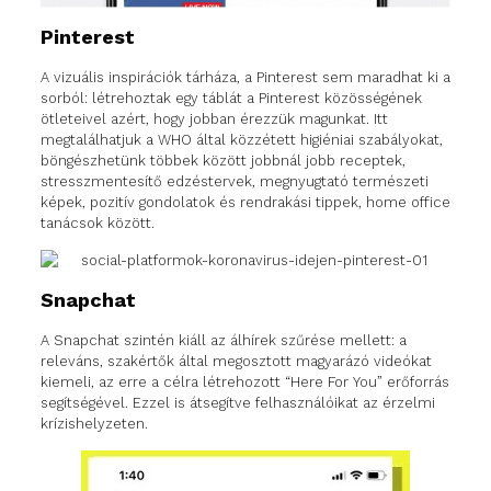
Pinterest
A vizuális inspirációk tárháza, a Pinterest sem maradhat ki a
sorból: létrehoztak egy táblát a Pinterest közösségének
ötleteivel azért, hogy jobban érezzük magunkat. Itt
megtalálhatjuk a WHO által közzétett higiéniai szabályokat,
böngészhetünk többek között jobbnál jobb receptek,
stresszmentesítő edzéstervek, megnyugtató természeti
képek, pozitív gondolatok és rendrakási tippek, home office
tanácsok között.
Snapchat
A Snapchat szintén kiáll az álhírek szűrése mellett: a
releváns, szakértők által megosztott magyarázó videókat
kiemeli, az erre a célra létrehozott “Here For You” erőforrás
segítségével. Ezzel is átsegítve felhasználóikat az érzelmi
krízishelyzeten.