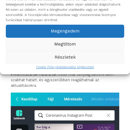
beleegyezel ezekbe a technológiákba, akkor olyan adatokat dolgozhatunk
fel ezen az oldalon, mint a böngészési viselkedés vagy az egyedi
azonosítók. A hozzájárulás elmulasztása vagy visszavonása bizonyos
funkciókat hátrányosan érinthet.
Megengedem
Megtiltom
Canva
Részletek
A tartalomgyártást segítő Canva pedig külön sablonokat,
infografikákat készített, hogy felhasználói stílusosan
Cookie Policy
Adatkezelési tájékoztató
közölhessék mondandóikat. Így az egyéni- és kisvállalkozók
kreativitásának határának most már tényleg semmi sem
szabhat határt, és egyszerűbben reagálhatnak az
aktualitásokra.