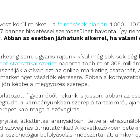
esz körül minket - a
felmérések alapján
4.000 - 10.
707 banner hirdetéssel szembesülhet havonta. Így ne
t.
Abban az esetben járhatunk sikerrel, ha valami 
arketing sem, ugyanis rajtunk kívül még sok-sok cég k
ot statisztikái szerint
naponta több mint 306 milliárd
ználják aktívan ezt az online marketing csatornát,
 marketinget vásárlók elérésére. Ebben a környezetb
tt jön képbe a meggyőzés szerepe!
rlátozott figyelméből nekünk is jusson, abban az es
egtudni a kampányunkban szereplő tartalomról, ajánl
zerepet kap maga a szövegírás!
itási, átkattintási arányaidban, illetve a felhasználó
sd szövegírás útmutatónkat! A következőkben betek
a pszichológiai befolyásolás módszertanát, amikor e