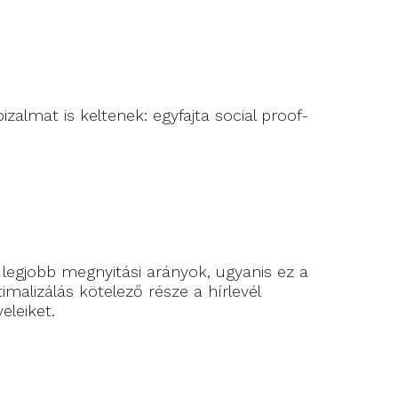
zalmat is keltenek: egyfajta social proof-
legjobb megnyitási arányok, ugyanis ez a
alizálás kötelező része a hírlevél
leiket.