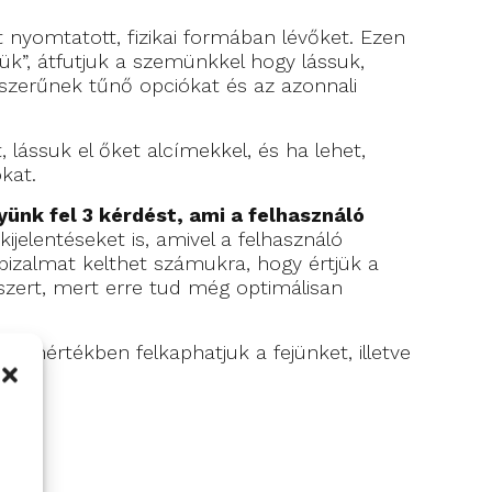
 nyomtatott, fizikai formában lévőket. Ezen
ük”, átfutjuk a szemünkkel hogy lássuk,
yszerűnek tűnő opciókat és az azonnali
lássuk el őket alcímekkel, és ha lehet,
kat.
nk fel 3 kérdést, ami a felhasználó
jelentéseket is, amivel a felhasználó
t bizalmat kelthet számukra, hogy értjük a
szert, mert erre tud még optimálisan
gy mértékben felkaphatjuk a fejünket, illetve