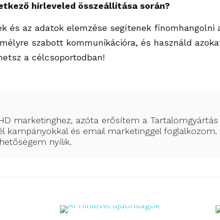
etkező hírleveled összeállítása során?
sek és az adatok elemzése segítenek finomhangolni a 
emélyre szabott kommunikációra, és használd azokat 
hetsz a célcsoportodban!
D marketinghez, azóta erősítem a Tartalomgyártás é
l kampányokkal és email marketinggel foglalkozom. 
ehetőségem nyílik.