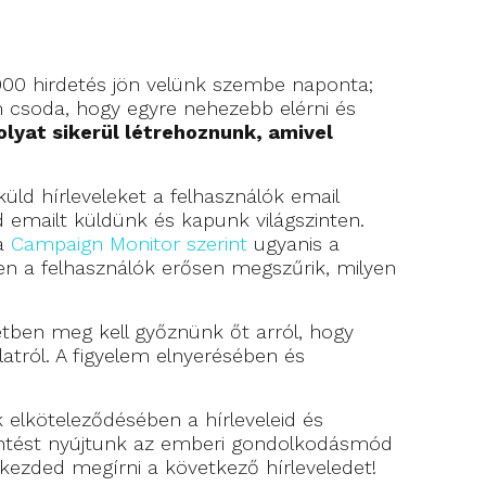
000 hirdetés jön velünk szembe naponta;
m csoda, hogy egyre nehezebb elérni és
olyat sikerül létrehoznunk, amivel
üld hírleveleket a felhasználók email
 emailt küldünk és kapunk világszinten.
 a
Campaign Monitor szerint
ugyanis a
en a felhasználók erősen megszűrik, milyen
etben meg kell győznünk őt arról, hogy
atról. A figyelem elnyerésében és
k elköteleződésében a hírleveleid és
intést nyújtunk az emberi gondolkodásmód
lkezded megírni a következő hírleveledet!