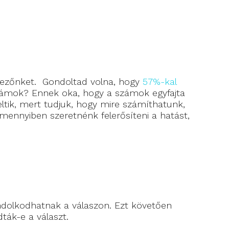
mezőnket. Gondoltad volna, hogy
57%-kal
zámok? Ennek oka, hogy a számok egyfajta
ltik, mert tudjuk, hogy mire számíthatunk,
Amennyiben szeretnénk felerősíteni a hatást,
gondolkodhatnak a válaszon. Ezt követően
ták-e a választ.