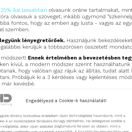
n
25%-kal lassabban
olvasunk online tartalmakat, mint
zóra olvassuk a szöveget, inkább úgymond “szkennelj
bbá fontos, hogy az emberi agy lusta - vagyis az eg
kel szemben.
 legyünk lényegretörőek.
Használjunk bekezdéseket, 
egalábbis kerüljük a többszörösen összetett mondato
d módszert!
Ennek értelmében a bevezetésben tegyü
ken kívül, a modern módszer szerint használhatunk ki
ntanak, hogy valóban igaz rájuk az állítás, tudat alat
ani. Próbáljuk ki a 3 kérdéses vagy kijelentéses mód
n már kevésbé.
zavakat egy téma bevezetésénél
, ezekre ugyanis na
.
Engedélyezd a Cookie-k használatát!
egjobb élmény biztosítása érdekében olyan technológiákat használunk, mint a
kie-k az eszközadatok tárolására és/vagy eléréséhez. Ha beleegyezel ezekbe a
hnológiákba, akkor olyan adatokat dolgozhatunk fel ezen az oldalon, mint a
gészési viselkedés vagy az egyedi azonosítók. A hozzájárulás elmulasztása vagy