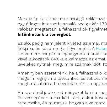
Manapság hatalmas mennyiségű reklámzaj v
egy átlagos internethasználó pedig akár 1.
valóban megtartani a felhasználók figyelmé
kitűnhetünk a tömegből.
Ez alól pedig nem jelent kivételt az email m
fiókjába, és küzd meg a figyelemért. A
Hubsp
Illetve nem csupán a legnagyobb márkák has
kisvállalkozások 64%-a alkalmazza az email
leveleket nyitnak meg, mire szánnak időt. I
Amennyiben szeretnénk, ha a felhasználó ko
megéri megnyitni a levelünket, és többet m
megtartásában a hírlevelek terén is nagy s
Ha szeretnél jobb eredményeket látni a megny
összességében a márkád iránt, akkor köve
rejtelmeibe, és mutatjuk, hogyan alkalmazd 