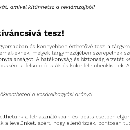
kát, amivel kitűnhetsz a reklámzajból!
íváncsivá tesz!
l gyorsabban és könnyebben érthetővé teszi a tárgy
 email-eknek, melyek tárgymezőjében szerepelnek s
onytalanságot. A hatékonyság és biztonság érzetét ke
usként a felsoroló listák és különféle checklist-ek. 
sökkentheted a kosárelhagyási arányt!
 kelthetünk a felhasználókban, és ideális esetben el
 a levelünket, azért, hogy ellenőrizzék, pontosan tud