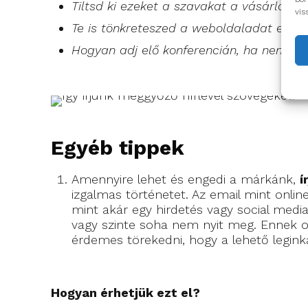
Tiltsd ki ezeket a szavakat a vásárlókk
vis
Te is tönkreteszed a weboldaladat ezekke
Hogyan adj elő konferencián, ha nem vagy
Egyéb tippek
Amennyire lehet és engedi a márkánk,
í
izgalmas történetet. Az email mint onli
mint akár egy hirdetés vagy social media
vagy szinte soha nem nyit meg. Ennek ok
érdemes törekedni, hogy a lehető legink
Hogyan érhetjük ezt el?