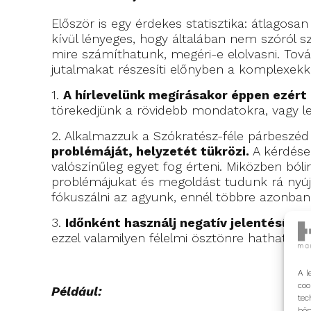
Először is egy érdekes statisztika: átlagosa
kívül lényeges, hogy általában nem szóról s
mire számíthatunk, megéri-e elolvasni. Tová
jutalmakat részesíti előnyben a komplexek
1.
A hírlevelünk megírásakor éppen ezért
törekedjünk a rövidebb mondatokra, vagy l
2. Alkalmazzuk a Szókratész-féle párbeszé
problémáját, helyzetét tükrözi.
A kérdése
valószínűleg egyet fog érteni. Miközben bóli
problémájukat és megoldást tudunk rá nyújt
fókuszálni az agyunk, ennél többre azonba
3.
Időnként használj negatív jelentésű s
ezzel valamilyen félelmi ösztönre hathatunk
A l
coo
Például:
tec
bön