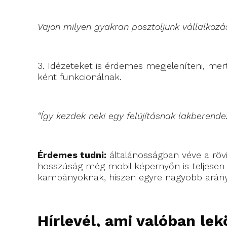
Vajon milyen gyakran posztoljunk vállalkoz
3. Idézeteket is érdemes megjeleníteni, mert
ként funkcionálnak.
“Így kezdek neki egy felújításnak lakberende
Érdemes tudni:
általánosságban véve a rövi
hosszúság még mobil képernyőn is teljesen l
kampányoknak, hiszen egyre nagyobb arányb
Hí
rlevél, ami valóban lek