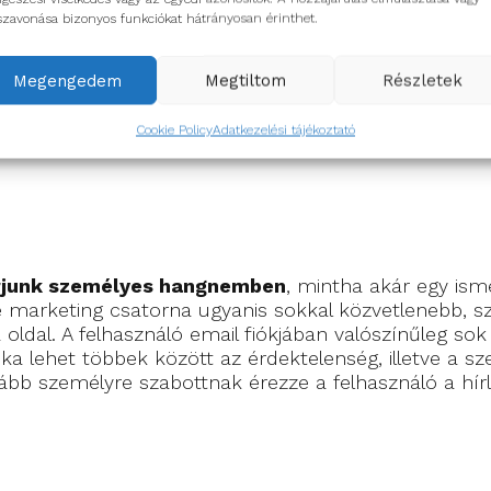
al való kommunikációból!
szavonása bizonyos funkciókat hátrányosan érinthet.
l a hibákkal? (bukás miatti veszély)
 extrovertált? (elutasítástól való félelem)
Megengedem
Megtiltom
Részletek
Cookie Policy
Adatkezelési tájékoztató
rjunk személyes hangnemben
, mintha akár egy is
ne marketing csatorna ugyanis sokkal közvetlenebb, 
 oldal. A felhasználó email fiókjában valószínűleg so
a lehet többek között az érdektelenség, illetve a s
ább személyre szabottnak érezze a felhasználó a hír