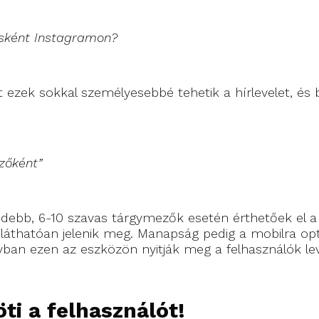
ásként Instagramon?
 ezek sokkal személyesebbé tehetik a hírlevelet, és bi
zőként”
debb, 6-10 szavas tárgymezők esetén érthetőek el a 
áthatóan jelenik meg. Manapság pedig a mobilra optim
an ezen az eszközön nyitják meg a felhasználók leve
öti a felhasználót!