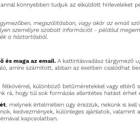
 annál könnyebben tudjuk az elküldött hírleveleket pe
árgymezőben, megszólításban, vagy akár az email sz
ilyen személyre szabott információt - például megem
mék a háztartásból.
ő és maga az email.
A kattintásvadász tárgymező ug
áló, amire számított, abban az esetben csalódhat b
:
félkövérrel, különböző betűméretekkel vagy eltérő szí
k rá, hogy túl sok formázás ellentétes hatást érhet e
vét
, melynek értelmében úgy érezzük, nekünk is kell
k, kedvezmények, különleges ajánlatok, valamint a
 témával kapcsolatban.