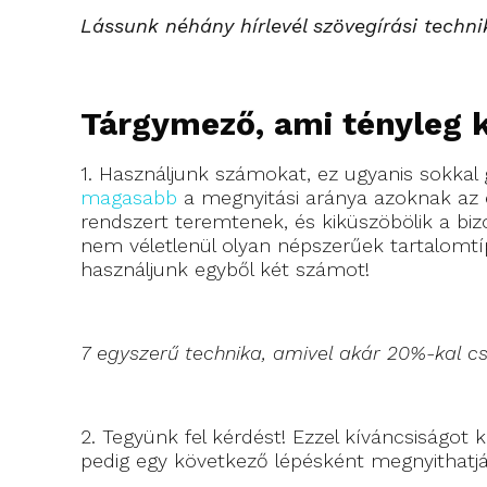
Lássunk néhány hírlevél szövegírási techni
Tárgymező, ami tényleg k
1. Használjunk számokat, ez ugyanis sokka
magasabb
a megnyitási aránya azoknak az
rendszert teremtenek, és kiküszöbölik a biz
nem véletlenül olyan népszerűek tartalomtíp
használjunk egyből két számot!
7 egyszerű technika, amivel akár 20%-kal c
2. Tegyünk fel kérdést! Ezzel kíváncsiságot
pedig egy következő lépésként megnyithatják