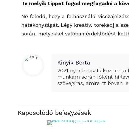
Te melyik tippet fogod megfogadni a köv
Ne feledd, hogy a felhasználói visszajelzé
hatékonyságát. Légy kreatív, törekedj a sz
során, melyekkel valóban érdeklődést kelt
Kinyik Berta
2021 nyarán csatlakoztam a H
munkám során főként hírlevé
szövegírás, amire itt bőven l
Kapcsolódó bejegyzések