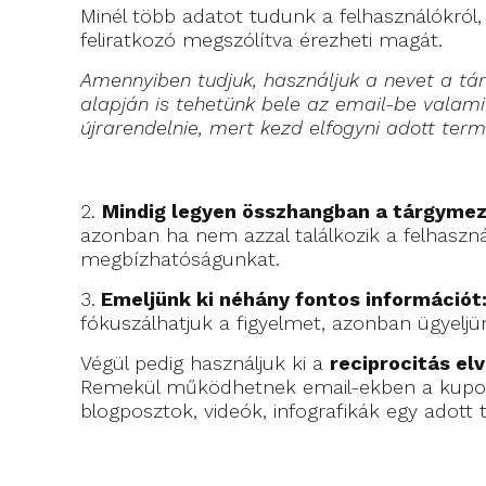
Minél több adatot tudunk a felhasználókról,
feliratkozó megszólítva érezheti magát.
Amennyiben tudjuk, használjuk a nevet a t
alapján is tehetünk bele az email-be valam
újrarendelnie, mert kezd elfogyni adott ter
2.
Mindig legyen összhangban a tárgymez
azonban ha nem azzal találkozik a felhaszn
megbízhatóságunkat.
3.
Emeljünk ki néhány fontos információt
fókuszálhatjuk a figyelmet, azonban ügyeljün
Végül pedig használjuk ki a
reciprocitás el
Remekül működhetnek email-ekben a kupono
blogposztok, videók, infografikák egy adott