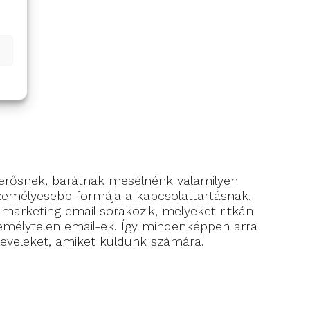
merősnek, barátnak mesélnénk valamilyen
személyesebb formája a kapcsolattartásnak,
k marketing email sorakozik, melyeket ritkán
zemélytelen email-ek. Így mindenképpen arra
leveleket, amiket küldünk számára.