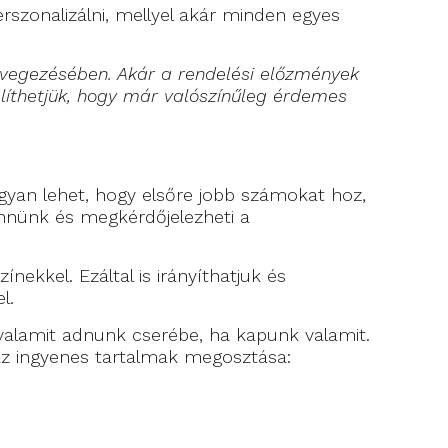
rszonalizálni, mellyel akár minden egyes
övegezésében. Akár a rendelési előzmények
líthetjük, hogy már valószínűleg érdemes
yan lehet, hogy elsőre jobb számokat hoz,
ennünk és megkérdőjelezheti a
nekkel. Ezáltal is irányíthatjuk és
l.
 valamit adnunk cserébe, ha kapunk valamit.
z ingyenes tartalmak megosztása: