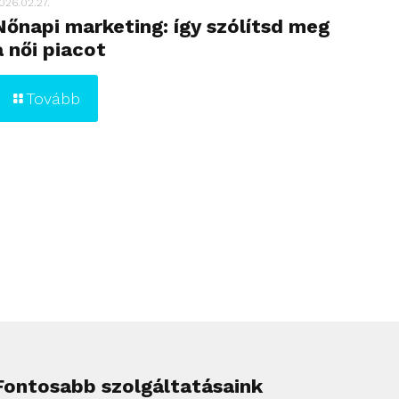
026.02.27.
Nőnapi marketing: így szólítsd meg
a női piacot
Tovább
Fontosabb szolgáltatásaink