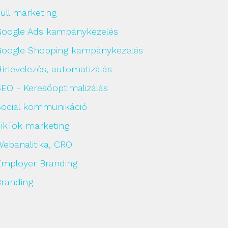
ull marketing
Google Ads kampánykezelés
Google Shopping kampánykezelés
írlevelezés, automatizálás
SEO - Keresőoptimalizálás
Social kommunikáció
TikTok marketing
Webanalitika, CRO
Employer Branding
Branding