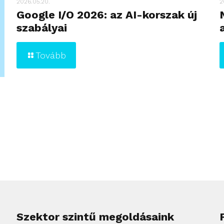
2026.05.20.
2
Google I/O 2026: az AI-korszak új
szabályai
Tovább
Szektor szintű megoldásaink