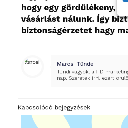
hogy egy gördülékeny, átl
vásárlást nálunk. Így bi
biztonságérzetet hagy ma
Marosi Tünde
Tündi vagyok, a HD marketing
nap. Szeretek írni, ezért örül
Kapcsolódó bejegyzések