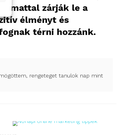
yamattal zárják le a
zitív élményt és
fognak térni hozzánk.
ll mögöttem, rengeteget tanulok nap mint