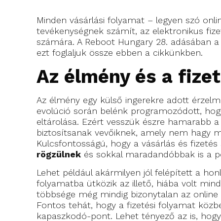
Minden vásárlási folyamat – legyen szó onlin
tevékenységnek számít, az elektronikus fiz
számára.
A Reboot Hungary 28. adásában a fi
ezt foglaljuk össze ebben a cikkünkben.
Az élmény és a fize
Az élmény egy külső ingerekre adott érzelm
evolúció során belénk programozódott, hogy 
eltárolása. Ezért vesszük észre hamarabb a 
biztosítsanak vevőiknek, amely nem hagy m
Kulcsfontosságú, hogy a vásárlás és fizeté
rögzülnek
és sokkal maradandóbbak is a po
Lehet például akármilyen jól felépített a h
folyamatba ütközik az illető, hiába volt min
többsége még mindig bizonytalan az online 
Fontos tehát, hogy a fizetési folyamat közb
kapaszkodó-pont. Lehet tényező az is, hogy