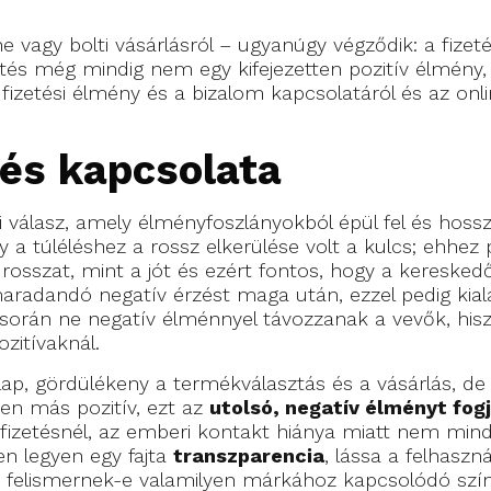
e vagy bolti vásárlásról – ugyanúgy végződik: a fizet
etés még mindig nem egy kifejezetten pozitív élmény,
zetési élmény és a bizalom kapcsolatáról és az online 
tés kapcsolata
i válasz, amely élményfoszlányokból épül fel és hoss
a túléléshez a rossz elkerülése volt a kulcs; ehhez
rosszat, mint a jót és ezért fontos, hogy a keresked
aradandó negatív érzést maga után, ezzel pedig kia
s során ne negatív élménnyel távozzanak a vevők, hi
zitívaknál.
onlap, gördülékeny a termékválasztás és a vásárlás, d
den más pozitív, ezt az
utolsó, negatív élményt fog
fizetésnél, az emberi kontakt hiánya miatt nem mindi
en legyen egy fajta
transzparencia
, lássa a felhasz
 felismernek-e valamilyen márkához kapcsolódó szín