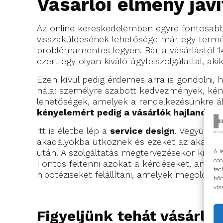
Vásárlói élmény jav
Az online kereskedelemben egyre fontosab
visszaküldésének lehetősége már egy termész
problémamentes legyen. Bár a vásárlástól 14
ezért egy olyan kiváló ügyfélszolgálattal, a
Ezen kívül pedig érdemes arra is gondolni, 
nála: személyre szabott kedvezmények, kén
lehetőségek, amelyek a rendelkezésünkre áll
kényelemért pedig a vásárlók hajlandóak 
Itt is életbe lép a
service design
. Vegyük fi
akadályokba ütköznek és ezeket az akadály
után. A szolgáltatás megtervezésekor ki kell
A l
coo
Fontos feltenni azokat a kérdéseket, amelye
tec
hipotéziseket felállítani, amelyek megoldásá
bön
vis
Figyeljünk tehát vásárlói