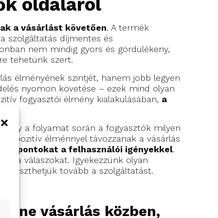
ők oldaláról
ak a vásárlást követően
. A termék
a szolgáltatás díjmentes és
 azonban nem mindig gyors és gördülékeny,
re tehetünk szert.
rlás élményének szintjét, hanem jobb legyen
ndelés nyomon követése – ezek mind olyan
zitív fogyasztói élmény kialakulásában,
a
, hogy a folyamat során a fogyasztók milyen
an pozitív élménnyel távozzanak a vásárlás
alompontokat a felhasználói igényekkel
.
esni a válaszokat. Igyekezzünk olyan
fejleszthetjük tovább a szolgáltatást.
online vásárlás közben,