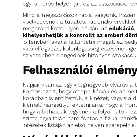
egy ismerős helyen jár, ez az asszociáció p
Mind a megszokások rabjai vagyunk, hiszen ko
viselkedésnek a tudatos, racionális érvek
megpróbálkozni. Ilyen például az
edukáció
,
kihelyezhetjük a kontrollt az emberi dönt
jó fényben akarja feltüntetni magát, ez pedi
való elfogadás, különlegesség érzésének igé
szívesebben elengednek bizonyos szokásokat
Felhasználói élmény
Napjainkban az egyik legnagyobb elvárás a 
Fontos ezért, hogy az applikációk és online
korábban is említettük, a kinézet, vagyis a 
kiemelt hangsúlyt fektetni arra, hogy a fro
hogy átláthatóak legyenek a folyamatok, ezz
szinte egyáltalán nem fontos a fizikai bank
intézetek listáján az első helyen szerepelnie.