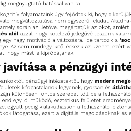
edig megnyugtató hatással van rá.
gnitív folyamataink úgy fejlődtek ki, hogy elkerüljü
kel való megváltoztatása nem egyszerű feladat. Aka
 amely során az illetővel megértetjük az okot, amiért 
és alól
azzal, hogy kötelező jellegűvé teszünk valami
g egy nagy motiváció a változásra. Ide tartozik a
’soc
nye. Az sem mindegy, kitől érkezik az üzenet, ezért 
, hogy mást is kipróbáljanak.
 javítása a pénzügyi int
bankoktól, pénzügyi intézetektől, hogy
modern mego
 felületek kifogástalanok legyenek, gyorsan és
átláth
dizájn különösen fontos szerepet tölt be a felhasznál
nt end egy jól működő, esztétikus felületet eredmén
el együtt pedig kialakulhasson a felhasználói bizton
fiókok látogatása, ezért a digitális megoldásoknak és