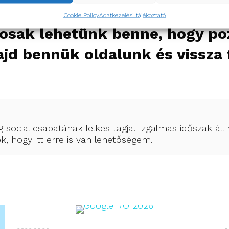
átható és egyszerű fizetési fol
Cookie Policy
Adatkezelési tájékoztató
ztosak lehetünk benne, hogy po
jd bennük oldalunk és vissza 
 social csapatának lelkes tagja. Izgalmas időszak á
ök, hogy itt erre is van lehetőségem.