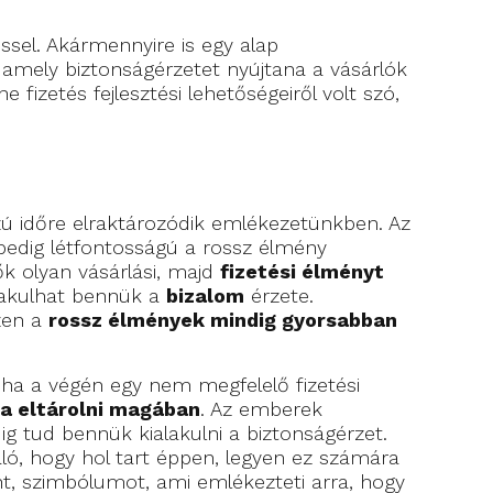
éssel. Akármennyire is egy alap
 amely biztonságérzetet nyújtana a vásárlók
fizetés fejlesztési lehetőségeiről volt szó,
zú időre elraktározódik emlékezetünkben. Az
 pedig létfontosságú a rossz élmény
ők olyan vásárlási, majd
fizetési élményt
lakulhat bennük a
bizalom
érzete.
szen a
rossz élmények mindig gyorsabban
e ha a végén egy nem megfelelő fizetési
ja eltárolni magában
. Az emberek
g tud bennük kialakulni a biztonságérzet.
náló, hogy hol tart éppen, legyen ez számára
t, szimbólumot, ami emlékezteti arra, hogy