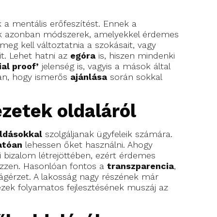
k a mentális erőfeszítést. Ennek a
dnak azonban módszerek, amelyekkel érdemes
meg kell változtatnia a szokásait, vagy
t. Lehet hatni az
egóra
is, hiszen mindenki
ial proof’
jelenség is, vagyis a mások által
van, hogy ismerős
ajánlása
során sokkal
ézetek oldaláról
ldásokkal
szolgáljanak ügyfeleik számára.
atóan
lehessen őket használni. Ahogy
ói bizalom létrejöttében, ezért érdemes
yezzen. Hasonlóan fontos a
transzparencia
,
ságérzet. A lakosság nagy részének már
 ezek folyamatos fejlesztésének muszáj az