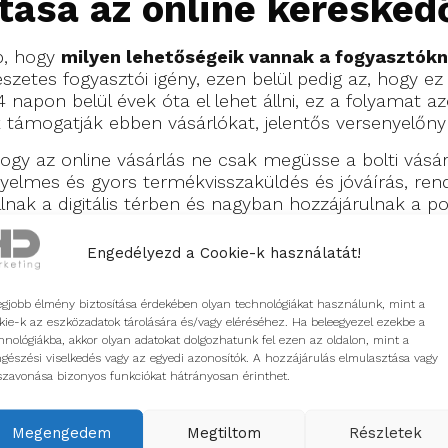
ítása az online keresked
b, hogy
milyen lehetőségeik vannak a fogyasztókn
etes fogyasztói igény, ezen belül pedig az, hogy ez 
 napon belül évek óta el lehet állni, ez a folyamat
kik támogatják ebben vásárlókat, jelentős versenyelőny
hogy az online vásárlás ne csak megüsse a bolti vásá
yelmes és gyors termékvisszaküldés és jóváírás, re
nak a digitális térben és nagyban hozzájárulnak a po
akár többet is fizetni.
Engedélyezd a Cookie-k használatát!
gyelembe a lehetséges fájdalompontokat is, lássuk át
okat hogyan tudjuk megszüntetni, hogy a továbbiakb
 alakítani egy egyensúlyt, ahol összehangoljuk a
fájd
egjobb élmény biztosítása érdekében olyan technológiákat használunk, mint a
kie-k az eszközadatok tárolására és/vagy eléréséhez. Ha beleegyezel ezekbe a
k a fogyasztói oldalon felmerülhetnek és ezekre ker
hnológiákba, akkor olyan adatokat dolgozhatunk fel ezen az oldalon, mint a
val megérthetjük az élő folyamatokat és ezek alapján 
gészési viselkedés vagy az egyedi azonosítók. A hozzájárulás elmulasztása vagy
szavonása bizonyos funkciókat hátrányosan érinthet.
nk igényeire és segítsük őket 
Megengedem
Megtiltom
Részletek