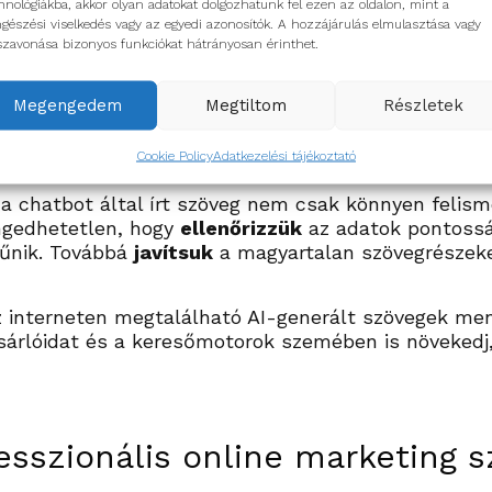
hnológiákba, akkor olyan adatokat dolgozhatunk fel ezen az oldalon, mint a
gészési viselkedés vagy az egyedi azonosítók. A hozzájárulás elmulasztása vagy
szavonása bizonyos funkciókat hátrányosan érinthet.
SEO szempontból! Mi hiányzik belőle, mit javítsak ra
Megengedem
Megtiltom
Részletek
gyd figyelmen kívül!
Cookie Policy
Adatkezelési tájékoztató
 a chatbot által írt szöveg nem csak könnyen felis
engedhetetlen, hogy
ellenőrizzük
az adatok pontosság
tűnik. Továbbá
javítsuk
a magyartalan szövegrészeket
z interneten megtalálható AI-generált szövegek men
árlóidat és a keresőmotorok szemében is növekedj,
sszionális online marketing sz