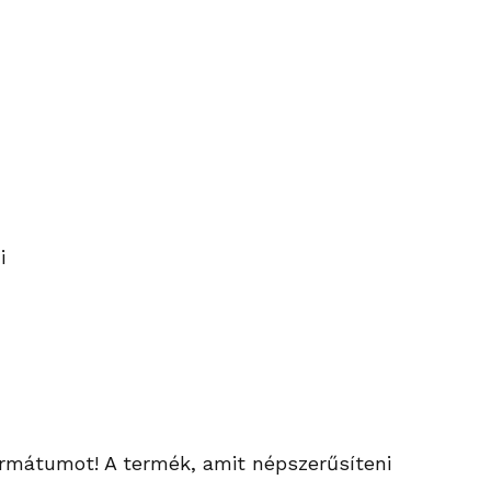
i
ormátumot! A termék, amit népszerűsíteni