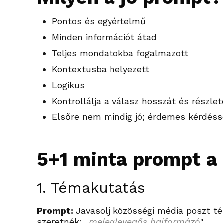
Pontos és egyértelmű
Minden információt átad
Teljes mondatokba fogalmazott
Kontextusba helyezett
Logikus
Kontrollálja a válasz hosszát és részle
Elsőre nem mindig jó; érdemes kérdéssel
5+1 minta prompt a
1. Témakutatás
Prompt:
Javasolj közösségi média poszt 
szeretnék:
„
meleglevegős hajformázó
"
.