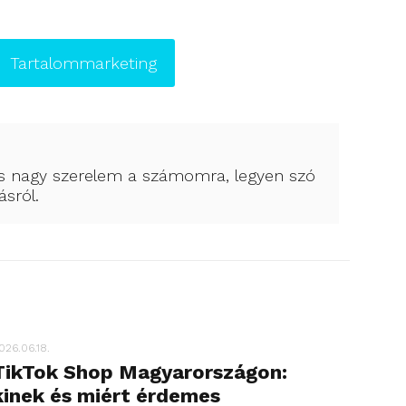
Tartalommarketing
is nagy szerelem a számomra, legyen szó
sról.
026.06.18.
TikTok Shop Magyarországon:
kinek és miért érdemes