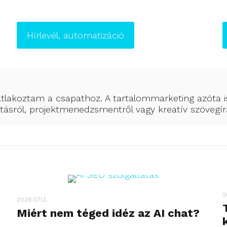
Hírlevél, automatizáció
tlakoztam a csapathoz. A tartalommarketing azóta 
ásról, projektmenedzsmentről vagy kreatív szövegírá
2
2026.07.13.
Miért nem téged idéz az AI chat?