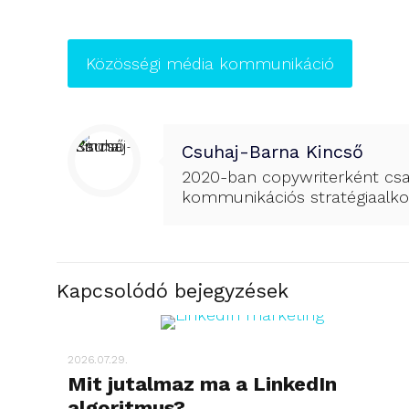
Közösségi média kommunikáció
Csuhaj-Barna Kincső
2020-ban copywriterként csa
kommunikációs stratégiaalkot
Kapcsolódó bejegyzések
2026.07.29.
Mit jutalmaz ma a LinkedIn
algoritmus?