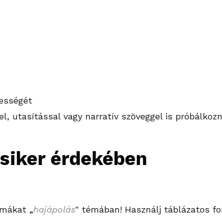
tességét
, utasítással vagy narratív szöveggel is próbálkozn
 siker érdekében
témákat
„
hajápolás
"
témában! Használj táblázatos f