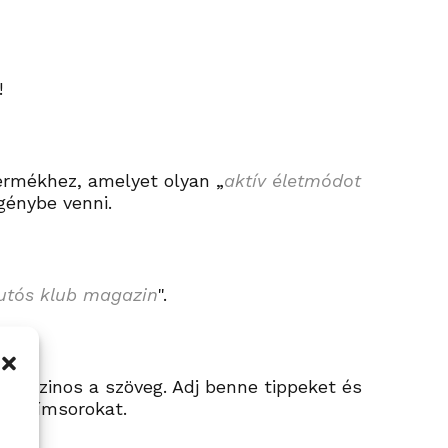
!
ermékhez, amelyet olyan
„
aktív életmódot
génybe venni.
utós klub magazin
".
agazinos a szöveg. Adj benne tippeket és
H3 címsorokat.