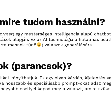
 mire tudom használni?
former
) egy mesterséges intelligencia alapú chatbo
tások alapján. Ez az AI technológia a hatalmas adat
értelmesnek tűnő
) válaszok generálására.
ok (parancsok)?
al irányíthatjuk. Ez egy olyan kérdés, kijelentés va
 Ha hosszabb és speciálisabb prompt-okat adsz meg,
l nagyobb eséllyel kapod meg a választ, amire szüks