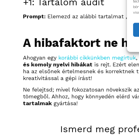
+1: Tartalom audit
tec
bön
vis
Prompt:
Elemezd az alábbi tartalmat
„
…
”
A hibafaktort ne ha
Ahogyan egy
korábbi cikkünkben megírtuk
,
és komoly nyelvi hibákat
is rejt. Ezért el
ha az elsőnek értelmesnek és korrektnek 
kreativitással a gépi írást!
Ne felejtsd; mivel fokozatosan növekszik a
tömegből. Ahhoz, hogy könnyedén elérd vás
tartalmak
gyártása!
Ismerd meg profe