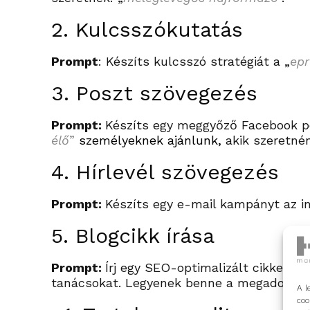
2. Kulcsszókutatás
Prompt
: Készíts kulcsszó stratégiát a
„
epr
3. Poszt szövegezés
Prompt:
Készíts egy meggyőző Facebook p
élő
”
személyeknek ajánlunk,
akik szeretn
4. Hírlevél szövegezés
Prompt:
Készíts egy e-mail kampányt az in
5. Blogcikk írása
Prompt:
Írj egy SEO-optimalizált cikket az
tanácsokat. Legyenek benne a megadott k
A l
coo