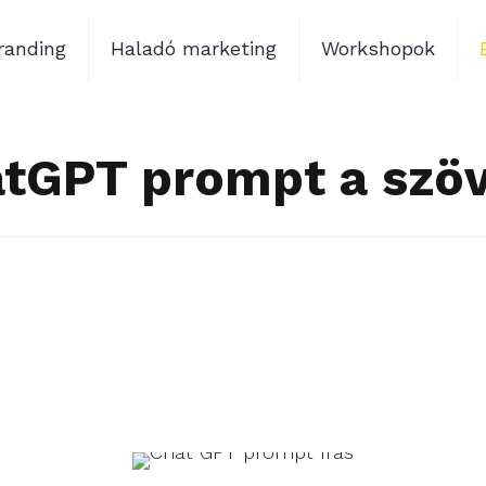
randing
Haladó marketing
Workshopok
atGPT prompt a szö