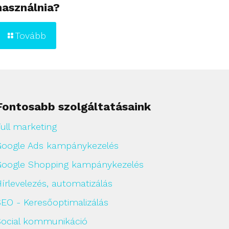
használnia?
Tovább
Fontosabb szolgáltatásaink
ull marketing
Google Ads kampánykezelés
Google Shopping kampánykezelés
írlevelezés, automatizálás
SEO - Keresőoptimalizálás
Social kommunikáció