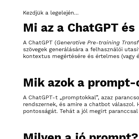
Kezdjük a legelején…
Mi az a ChatGPT és
A ChatGPT (
Generative Pre-training Trans
szövegek generálására a felhasználói utasí
kontextus megértésére és értelmes (vagy 
Mik azok a prompt-
A ChatGPT-t „promptokkal”, azaz parancsokk
rendszernek, és amire a chatbot válaszol.
pontosságát. Tehát a jól megírt paranccsa
Milyen a jó prompt?