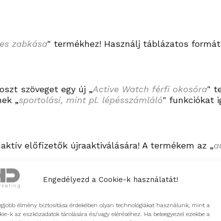
es zabkása
"
termékhez! Használj táblázatos formát
oszt szöveget egy új
„
Active Watch férfi okosóra
"
t
ének
„
sportolási, mint pl. lépésszámláló
"
funkciókat i
aktív előfizetők újraaktiválására! A termékem az
„
a
Engedélyezd a Cookie-k használatát!
„
Horvátország utazás
”
témában. Legyen edukatív, m
ulcsszavak:
„
Dubrovnik, Split
”
Add meg a H1, H2 és 
egjobb élmény biztosítása érdekében olyan technológiákat használunk, mint a
kie-k az eszközadatok tárolására és/vagy eléréséhez. Ha beleegyezel ezekbe a