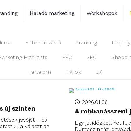
randing
Haladó marketing
Workshopok
itika
Automatizáció
Branding
Employe
Marketing Highlights
PPC
SEO
Shoppi
Tartalom
TikTok
UX
2026.01.06.
 új szinten
A robbanásszerű 
etések jövőjét – és
Egy jól időzített YouT
erestük a választ az
Dumaszínház jegyeladá