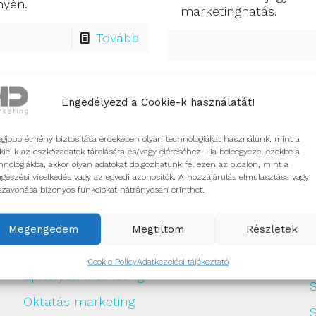
nyén.
marketinghatás.
Tovább
Engedélyezd a Cookie-k használatát!
egjobb élmény biztosítása érdekében olyan technológiákat használunk, mint a
Szektor szintű megoldásaink
kie-k az eszközadatok tárolására és/vagy eléréséhez. Ha beleegyezel ezekbe a
hnológiákba, akkor olyan adatokat dolgozhatunk fel ezen az oldalon, mint a
gészési viselkedés vagy az egyedi azonosítók. A hozzájárulás elmulasztása vagy
Többféle szektorban is van jelentős
F
szavonása bizonyos funkciókat hátrányosan érinthet.
tapasztalatunk, nézd meg a saját szektorod:
Egészségügyi marketing
Megengedem
Megtiltom
Részletek
Gasztromarketing
H
Cookie Policy
Adatkezelési tájékoztató
Építőipari marketing
Oktatás marketing