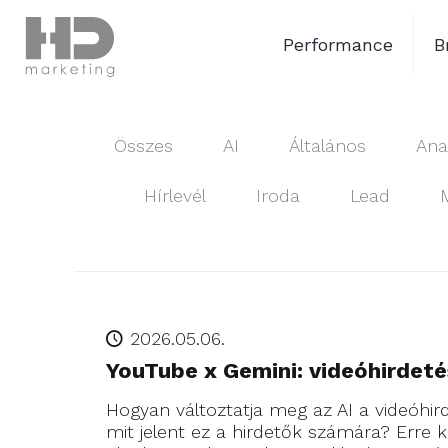
Performance
B
Összes
AI
Általános
Anal
Hírlevél
Iroda
Lead
2026.05.06.
YouTube x Gemini: videóhirdetés
Hogyan változtatja meg az AI a videóhird
mit jelent ez a hirdetők számára? Erre k