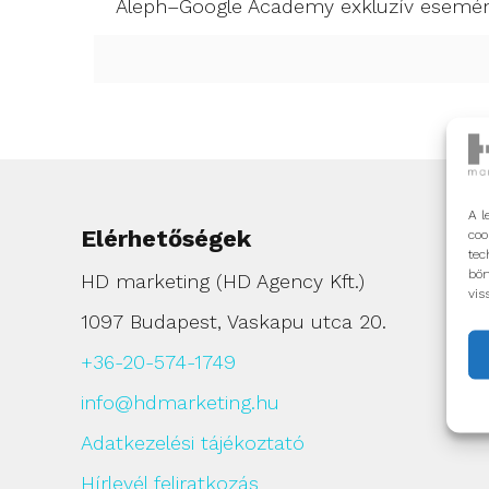
Aleph–Google Academy exkluzív esemé
A l
Elérhetőségek
coo
tec
bön
HD marketing (HD Agency Kft.)
vis
1097 Budapest, Vaskapu utca 20.
+36-20-574-1749
info@hdmarketing.hu
Adatkezelési tájékoztató
Hírlevél feliratkozás