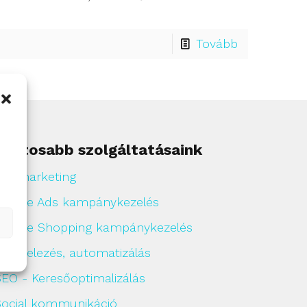
Tovább
Fontosabb szolgáltatásaink
ull marketing
Google Ads kampánykezelés
Google Shopping kampánykezelés
írlevelezés, automatizálás
SEO - Keresőoptimalizálás
Social kommunikáció