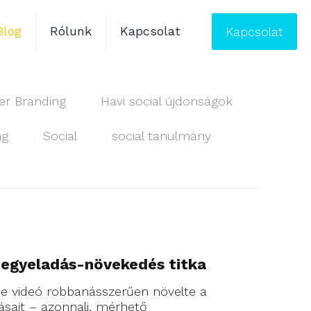
Blog
Rólunk
Kapcsolat
Kapcsolat
r Branding
Havi social újdonságok
ng
Social
social tanulmány
jegyeladás-növekedés titka
ube videó robbanásszerűen növelte a
sait – azonnali, mérhető