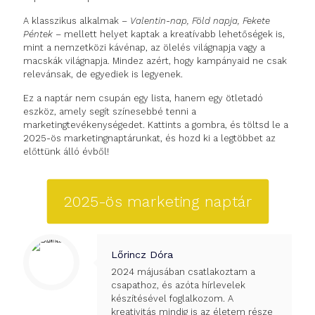
A klasszikus alkalmak –
Valentin-nap, Föld napja, Fekete
Péntek
– mellett helyet kaptak a kreatívabb lehetőségek is,
mint a nemzetközi kávénap, az ölelés világnapja vagy a
macskák világnapja. Mindez azért, hogy kampányaid ne csak
relevánsak, de egyediek is legyenek.
Ez a naptár nem csupán egy lista, hanem egy ötletadó
eszköz, amely segít színesebbé tenni a
marketingtevékenységedet. Kattints a gombra, és töltsd le a
2025-ös marketingnaptárunkat, és hozd ki a legtöbbet az
előttünk álló évből!
2025-ös marketing naptár
Lőrincz Dóra
2024 májusában csatlakoztam a
csapathoz, és azóta hírlevelek
készítésével foglalkozom. A
kreativitás mindig is az életem része