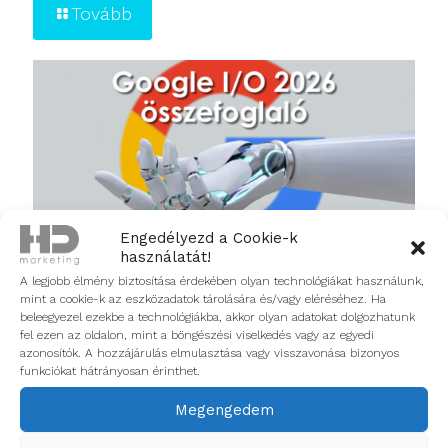
Tovább
Engedélyezd a Cookie-k
használatát!
A legjobb élmény biztosítása érdekében olyan technológiákat használunk,
2026.05.20.
mint a cookie-k az eszközadatok tárolására és/vagy eléréséhez. Ha
Google I/O 2026: az AI-korszak új szabályai
beleegyezel ezekbe a technológiákba, akkor olyan adatokat dolgozhatunk
fel ezen az oldalon, mint a böngészési viselkedés vagy az egyedi
azonosítók. A hozzájárulás elmulasztása vagy visszavonása bizonyos
Tovább
funkciókat hátrányosan érinthet.
Megengedem