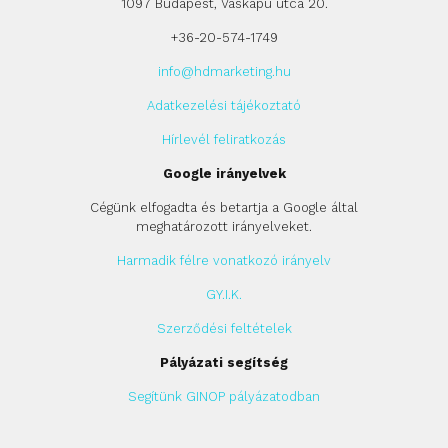
1097 Budapest, Vaskapu utca 20.
+36-20-574-1749
info@hdmarketing.hu
Adatkezelési tájékoztató
Hírlevél feliratkozás
Google irányelvek
Cégünk elfogadta és betartja a Google által
meghatározott irányelveket.
Harmadik félre vonatkozó irányelv
GY.I.K.
Szerződési feltételek
Pályázati segítség
Segítünk GINOP pályázatodban