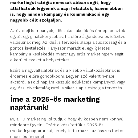
marketingstratégia nemcsak abban segít, hogy
átláthatóak legyenek a napi feladatok, hanem abban
is, hogy minden kampány és kommunikáció egy
nagyobb célt szolgáljon.
Az év eleji kampányok, időszakos akciók és ünnepi posztok
egytől egyig hatékonyabbak, ha előre átgondolva és időzítve
valósulnak meg. Az ideális tervezés alapja a tudatosság és a
pontos kivitelezés. Hányszor maradt el egy ígéretes
kampány a késlekedés miatt? Egy erős marketingterv segít
elkerülni ezeket a helyzeteket.
Ezért a nagyvállalatoknak és a kisebb vállalkozásoknak is
érdemes előre gondolkodni. Legyen szó Valentin-napi
akcióról, a Föld napjára készülő edukációs kampányról vagy
egy őszi divatkatalógusról, a siker alapja mindig a tervezés.
Íme a 2025-ös marketing
naptárunk!
Mi, a HD marketing, jól tudjuk, hogy év közben nem könnyű
mindenre figyelni. Ezért elkészítettük a 2025-ös
marketingnaptárunkat, amely tartalmazza az összes fontos
napot és ünnepet.