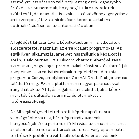
személyre szabásában találhatjuk meg ezek legnagyobb
értékét. Az MI nemcsak, hogy segíti a kreatív ötletek
születését, de adaptálja is azokat a célközönség igényeihez,
ami szerepet játszik a hirdetések terén a tartalom
optimalizálásában és az automatizációban.
A fejlődést kihasználva a képalkotásban mi is elkezdtük
előszeretettel használni az erre kitalált programokat. Az
egyik ilyen alkalmazás, amelyet használunk a képalkotás
során, a Midjourney. Ez a Discord chatbot lehetővé teszi
számunkra, hogy angol prompTokkal irányítsuk és formáljuk
a képeinket a kreativitásunknak megfelelően. A másik
program a Canva, amelyben az OpenAI DALL-E algoritmusa
található meg. Ezen a platformon magyar parancsokkal
irányíthatjuk az MI-t, és rugalmasan alakíthatjuk a képek
méretét és stílusát, az animációs elemektől a
fotórealisztikusig.
Az MI segítségével létrehozott képek napról napra
valósághűbbé válnak, bár még mindig akadnak
hiányosságok. Az algoritmus fő kihívása az emberi arc, ahol
az eltorzult, elmosódott arcok és furcsa vagy éppen extra
testrészek problémáival találkoztunk kísérletezéseink