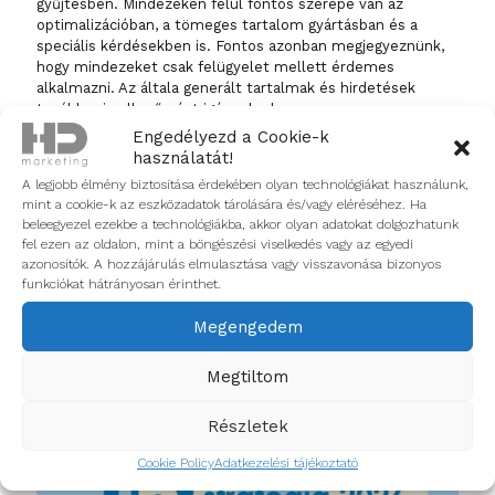
gyűjtésben. Mindezeken felül fontos szerepe van az
optimalizációban, a tömeges tartalom gyártásban és a
speciális kérdésekben is. Fontos azonban megjegyeznünk,
hogy mindezeket csak felügyelet mellett érdemes
alkalmazni. Az általa generált tartalmak és hirdetések
továbbra is ellenőrzést igényelnek.
Engedélyezd a Cookie-k
használatát!
A legjobb élmény biztosítása érdekében olyan technológiákat használunk,
Vincze Adél
mint a cookie-k az eszközadatok tárolására és/vagy eléréséhez. Ha
2023 nyarán csatlakoztam a Social
beleegyezel ezekbe a technológiákba, akkor olyan adatokat dolgozhatunk
divízióhoz és ezzel áldozhatok a
fel ezen az oldalon, mint a böngészési viselkedés vagy az egyedi
kedvenc elfoglaltságomnak az
azonosítók. A hozzájárulás elmulasztása vagy visszavonása bizonyos
Instagram és a TikTok pörgetésének.
funkciókat hátrányosan érinthet.
Megengedem
Kapcsolódó bejegyzések
Megtiltom
Részletek
Cookie Policy
Adatkezelési tájékoztató