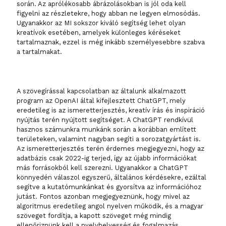
során. Az aprólékosabb ábrázolásokban is jól oda kell
figyelni az részletekre, hogy abban ne legyen elmosódás.
Ugyanakkor az MI sokszor kiváló segítség lehet olyan
kreatívok esetében, amelyek különleges kéréseket
tartalmaznak, ezzel is még inkább személyesebbre szabva
a tartalmakat.
A szövegírással kapcsolatban az általunk alkalmazott
program az OpenAI által kifejlesztett ChatGPT, mely
eredetileg is az ismeretterjesztés, kreatív írás és inspiráció
nyújtás terén nyújtott segítséget. A ChatGPT rendkívül
hasznos számunkra munkánk során a korábban említett
területeken, valamint nagyban segíti a sorozatgyártást is.
Az ismeretterjesztés terén érdemes megjegyezni, hogy az
adatbázis csak 2022-ig terjed, így az újabb információkat
más forrásokból kell szerezni. Ugyanakkor a ChatGPT
könnyedén válaszol egyszerű, általános kérdésekre, ezáltal
segítve a kutatómunkánkat és gyorsítva az információhoz
jutást. Fontos azonban megjegyeznünk, hogy mivel az
algoritmus eredetileg angol nyelven működik, és a magyar
szöveget fordítja, a kapott szöveget még mindig
ellenőriznünk kell a nyelvhelyesség és fogalmazás