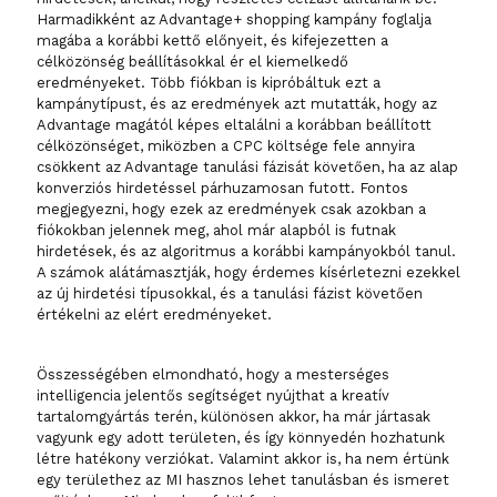
Harmadikként az Advantage+ shopping kampány foglalja
magába a korábbi kettő előnyeit, és kifejezetten a
célközönség beállításokkal ér el kiemelkedő
eredményeket. Több fiókban is kipróbáltuk ezt a
kampánytípust, és az eredmények azt mutatták, hogy az
Advantage magától képes eltalálni a korábban beállított
célközönséget, miközben a CPC költsége fele annyira
csökkent az Advantage tanulási fázisát követően, ha az alap
konverziós hirdetéssel párhuzamosan futott. Fontos
megjegyezni, hogy ezek az eredmények csak azokban a
fiókokban jelennek meg, ahol már alapból is futnak
hirdetések, és az algoritmus a korábbi kampányokból tanul.
A számok alátámasztják, hogy érdemes kísérletezni ezekkel
az új hirdetési típusokkal, és a tanulási fázist követően
értékelni az elért eredményeket.
Összességében elmondható, hogy a mesterséges
intelligencia jelentős segítséget nyújthat a kreatív
tartalomgyártás terén, különösen akkor, ha már jártasak
vagyunk egy adott területen, és így könnyedén hozhatunk
létre hatékony verziókat. Valamint akkor is, ha nem értünk
egy területhez az MI hasznos lehet tanulásban és ismeret