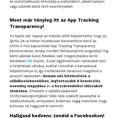
és automatikusan kimutatja a weboldalon, alkalmazáson
vagy üzletek belül lévő eseményeket.
Most már tényleg itt az App Tracking
Transparency!
Az Apple pár nappal az indulás előtt bejelentette, hogy az
április 26-ai héten hivatalosan bevezetésre kerül az
iOS14.5-höz kapcsolódó App Tracking Transparency
keretrendszer, amely minden felhasználótól engedélyt fog
kérni adataik külső felekkel való megosztására (erről
bővebben
itt
írtunk). Ezzel egyértelműen nehezebb lesz
a hirdetések célzása, ezáltal romolhat a kampányok
teljesítménye is, így mindenkinek tanácsos megtenni a
javasolt lépéseket:
domain név hitelesítése a
vállalkozáskezelőben, legfontosabb 8 konverziós
esemény megadása
és
a hozzárendelési időszakok
átnézése.
Emellett a vállalkozáskezelő
Erőforrásközpontjában több ránk szabott javaslattal is
találkozhatunk, amelyeken érdemes végig mennünk, hogy
biztosan ne hagyjunk ki semmit!
Hallgasd kedvenc zenéid a Facebookon!