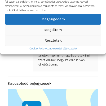
fel ezen az oldalon, mint a böngészési viselkedés vagy az egyedi
olvassatok bele előző
cikkeinkbe
.
azonosítók. A hozzájárulás elmulasztása vagy visszavonása bizonyos
funkciókat hátrányosan érinthet.
Ha nem akarsz lemaradni további izgalmas szakmai
híreinkről, akkor kövess minket
Facebookon
,
Megengedem
Instagramon
, vagy
Linkedin
-en!
Megtiltom
Marosi Tünde
Részletek
Tündi vagyok, a HD marketing social
csapatának lelkes tagja. Izgalmas
Cookie Policy
Adatkezelési tájékoztató
időszak áll mögöttem, rengeteget
tanulok nap mint nap. Szeretek írni,
ezért örülök, hogy itt erre is van
lehetőségem.
Kapcsolódó bejegyzések