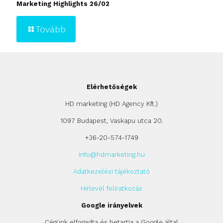
Marketing Highlights 26/02
Tovább
Elérhetőségek
HD marketing (HD Agency Kft.)
1097 Budapest, Vaskapu utca 20.
+36-20-574-1749
info@hdmarketing.hu
Adatkezelési tájékoztató
Hírlevél feliratkozás
Google irányelvek
Cégünk elfogadta és betartja a Google által