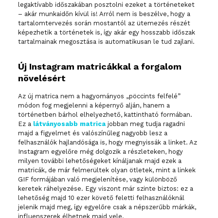
legaktívabb időszakában posztolni ezeket a történeteket
– akár munkaidőn kívül is! Arról nem is beszélve, hogy a
tartalomtervezés során mostantól az ütemezés részét
képezhetik a történetek is, így akár egy hosszabb időszak
tartalmainak megosztása is automatikusan le tud zajlani.
Új Instagram matricákkal a forgalom
növelésért
Az új matrica nem a hagyományos „pöccints felfelé”
módon fog megjelenni a képernyő alján, hanem a
történetben bárhol elhelyezhető, kattintható formában.
Ez a
látványosabb matrica
jobban meg tudja ragadni
majd a figyelmet és valószínűleg nagyobb lesz a
felhasználók hajlandósága is, hogy megnyissák a linket. Az
Instagram egyelőre még dolgozik a részleteken, hogy
milyen további lehetőségeket kínáljanak majd ezek a
matricák, de már felmerültek olyan ötletek, mint a linkek
GIF formájában való megjelenítése, vagy különböző
keretek ráhelyezése. Egy viszont már szinte biztos: ez a
lehetőség majd 10 ezer követő feletti felhasználóknál
jelenik majd meg, így egyelőre csak a népszerűbb márkák,
influenszerek élhetnek majd vele.