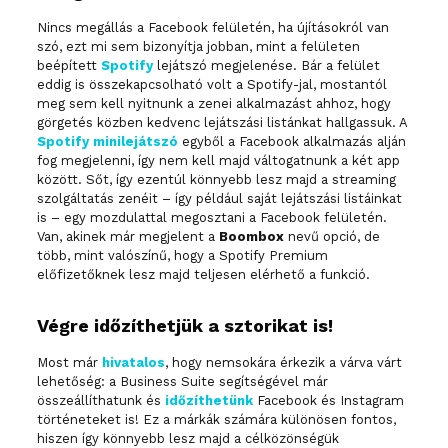
Nincs megállás a Facebook felületén, ha újításokról van
szó, ezt mi sem bizonyítja jobban, mint a felületen
beépített
Spotify
lejátszó megjelenése. Bár a felület
eddig is összekapcsolható volt a Spotify-jal, mostantól
meg sem kell nyitnunk a zenei alkalmazást ahhoz, hogy
görgetés közben kedvenc lejátszási listánkat hallgassuk. A
Spotify minilejátszó
egyből a Facebook alkalmazás alján
fog megjelenni, így nem kell majd váltogatnunk a két app
között. Sőt, így ezentúl könnyebb lesz majd a streaming
szolgáltatás zenéit – így például saját lejátszási listáinkat
is – egy mozdulattal megosztani a Facebook felületén.
Van, akinek már megjelent a
Boombox
nevű opció, de
több, mint valószínű, hogy a Spotify Premium
előfizetőknek lesz majd teljesen elérhető a funkció.
Végre időzíthetjük a sztorikat is!
Most már
hivatalos
, hogy nemsokára érkezik a várva várt
lehetőség: a Business Suite segítségével már
összeállíthatunk és
időzíthetünk
Facebook és Instagram
történeteket is! Ez a márkák számára különösen fontos,
hiszen így könnyebb lesz majd a célközönségük