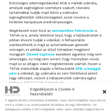
biztonságos adatmegoldásokat kínál a márkák számára,
amelyek segítségével személyre szabott, releváns
tartalmakkal tudják majd elérni a számukra
legmegfelelőbb célközönségeket, ezzel növelve a
hirdetési kampányok eredményességét.
Megérkezett ezen kívül az
automatikus feliratozás
a
TikTok-ra is, amely lehetővé teszi, hogy a hallássérültek is
jobban élvezni tudják a videókat. A felhasználók
szerkeszthetik is majd az automatikusan generált
szöveget, ez például az előző hónapban megjelent
Instagram
Closed Captions
esetében
egyelőre még nem
lehetséges. Az még nem ismert, hogy mennyiben növeli
majd ez az átlagos videó megtekintések számát, hiszen a
TikTok statisztikák alapján a felhasználók
81%-a hanggal
nézi
a videókat, így számukra ez nem feltétlenül jelent
nagy változást, viszont a hallássérültek számára egész
biztosan óriási különbséget jelent.
Engedélyezd a Cookie-k
Izgalommal figyeljük, ahogy bővülnek és megújulnak
használatát!
kedvenc közösségi felületeink hónapról hónapra,
A legjobb élmény biztosítása érdekében olyan technológiákat használunk,
hiszen velük együtt mi is folyamatosan fejlődünk.
mint a cookie-k az eszközadatok tárolására és/vagy eléréséhez. Ha
Biztosak vagyunk benne, hogy májusban is rengeteg
beleegyezel ezekbe a technológiákba, akkor olyan adatokat dolgozhatunk
érdekességről tudunk majd beszámolni, addig is