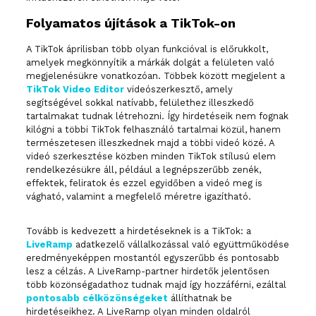
Folyamatos újítások a TikTok-on
A TikTok áprilisban több olyan funkcióval is előrukkolt,
amelyek megkönnyítik a márkák dolgát a felületen való
megjelenésükre vonatkozóan. Többek között megjelent a
TikTok Video Editor
videószerkesztő, amely
segítségével sokkal natívabb, felülethez illeszkedő
tartalmakat tudnak létrehozni. Így hirdetéseik nem fognak
kilógni a többi TikTok felhasználó tartalmai közül, hanem
természetesen illeszkednek majd a többi videó közé. A
videó szerkesztése közben minden TikTok stílusú elem
rendelkezésükre áll, például a legnépszerűbb zenék,
effektek, feliratok és ezzel egyidőben a videó meg is
vágható, valamint a megfelelő méretre igazítható.
Tovább is kedvezett a hirdetéseknek is a TikTok: a
LiveRamp
adatkezelő vállalkozással való együttműködése
eredményeképpen mostantól egyszerűbb és pontosabb
lesz a célzás. A LiveRamp-partner hirdetők jelentősen
több közönségadathoz tudnak majd így hozzáférni, ezáltal
pontosabb célközönségeket
állíthatnak be
hirdetéseikhez. A LiveRamp olyan minden oldalról