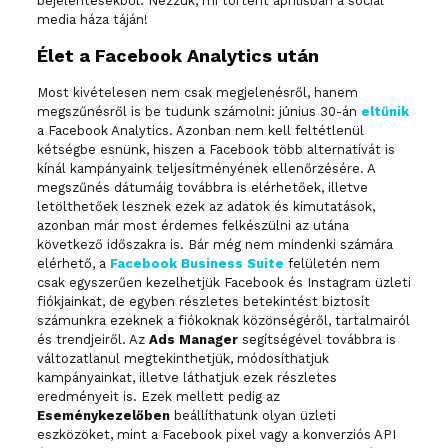
bejelentésekből. Nézzük, mi történt áprilisban a social
media háza táján!
Élet a Facebook Analytics után
Most kivételesen nem csak megjelenésről, hanem
megszűnésről is be tudunk számolni: június 30-án
eltűnik
a Facebook Analytics. Azonban nem kell feltétlenül
kétségbe esnünk, hiszen a Facebook több alternatívát is
kínál kampányaink teljesítményének ellenőrzésére. A
megszűnés dátumáig továbbra is elérhetőek, illetve
letölthetőek lesznek ezek az adatok és kimutatások,
azonban már most érdemes felkészülni az utána
következő időszakra is. Bár még nem mindenki számára
elérhető, a
Facebook Business Suite
felületén nem
csak egyszerűen kezelhetjük Facebook és Instagram üzleti
fiókjainkat, de egyben részletes betekintést biztosít
számunkra ezeknek a fiókoknak közönségéről, tartalmairól
és trendjeiről. Az
Ads Manager
segítségével továbbra is
változatlanul megtekinthetjük, módosíthatjuk
kampányainkat, illetve láthatjuk ezek részletes
eredményeit is. Ezek mellett pedig az
Eseménykezelőben
beállíthatunk olyan üzleti
eszközöket, mint a Facebook pixel vagy a konverziós API