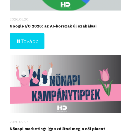
2026.05.20.
Google I/O 2026: az AI-korszak új szabályai
Tovább
2026.02.27.
Nőnapi marketing: így szólítsd meg a női piacot