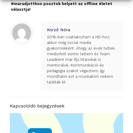
#maradjotthon posztok helyett az offline életet
választja!
Körző Nóra
2016-ban csatlakoztam a HD-hoz,
akkor még social media
gyakornokként. Ahogy az évek teltek,
mediorból senior lettem és Team
Leadként már ifjú titánokat is
mentorálok. Kommunikáció és
pedagógia szakot végeztem, így
mondhatni ezt a munkakört nekem
találták ki!
Kapcsolódó bejegyzések