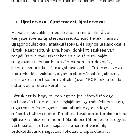
munka utáni sörözéseket már az irodában tartanánk 😉
Újratervezni, újratervezni, újratervezni
Ha valamikor, akkor most biztosan mindenki rá volt
kényszerítve az újratervezésre. Az első hetek masszív
újragondolásokkal, átalakulásokkal és sajnos leálásokkal is
jártak. Ráébredtünk arra, hogy időnként szükség van
megállítani a mókuskereket és auditálnunk saját
magunkat is, és bár ha a számok nem is indokolják,
kísérleteznünk kell új megoldásokkal is. Erre most végre
tudtunk időt szakítani, olyan problémákkal foglalkozni,
amik azért mert sosem voltak igazán “SOS”-ek, a to-do
listünk alsó felére kerültek.
Láttuk azt is, hogy milyen egy teljes irányváltás egy
vállalkozás hirdetési stratégiájában, így már felkészülten,
rugalmasan és magabiztosan állunk egy esetleges
második hullám elébe. Emellett továbbra is törekszünk az
újításokra, hiszen minden fiókunk esetében jót tett egy kis
vérfrissítés, illetve a saját szakmai motivációink,
érdeklődésünk magasabb fokozatra kapcsolása is.