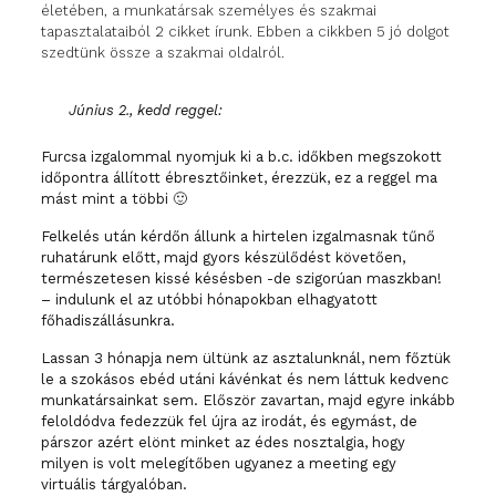
életében, a munkatársak személyes és szakmai
tapasztalataiból 2 cikket írunk. Ebben a cikkben 5 jó dolgot
szedtünk össze a szakmai oldalról.
Június 2., kedd reggel:
Furcsa izgalommal nyomjuk ki a b.c. időkben megszokott
időpontra állított ébresztőinket, érezzük, ez a reggel ma
mást mint a többi 🙂
Felkelés után kérdőn állunk a hirtelen izgalmasnak tűnő
ruhatárunk előtt, majd gyors készülődést követően,
természetesen kissé késésben -de szigorúan maszkban!
– indulunk el az utóbbi hónapokban elhagyatott
főhadiszállásunkra.
Lassan 3 hónapja nem ültünk az asztalunknál, nem főztük
le a szokásos ebéd utáni kávénkat és nem láttuk kedvenc
munkatársainkat sem. Először zavartan, majd egyre inkább
feloldódva fedezzük fel újra az irodát, és egymást, de
párszor azért elönt minket az édes nosztalgia, hogy
milyen is volt melegítőben ugyanez a meeting egy
virtuális tárgyalóban.