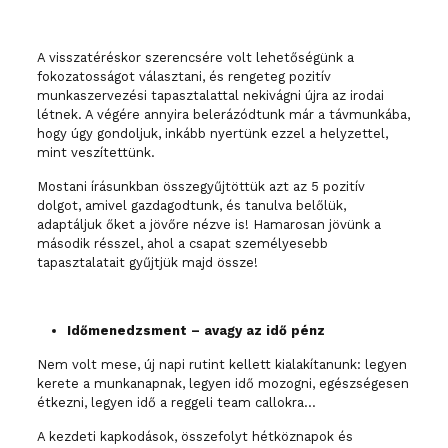
A visszatéréskor szerencsére volt lehetőségünk a
fokozatosságot választani, és rengeteg pozitív
munkaszervezési tapasztalattal nekivágni újra az irodai
létnek. A végére annyira belerázódtunk már a távmunkába,
hogy úgy gondoljuk, inkább nyertünk ezzel a helyzettel,
mint veszítettünk.
Mostani írásunkban összegyűjtöttük azt az 5 pozitív
dolgot, amivel gazdagodtunk, és tanulva belőlük,
adaptáljuk őket a jövőre nézve is! Hamarosan jövünk a
második résszel, ahol a csapat személyesebb
tapasztalatait gyűjtjük majd össze!
Időmenedzsment – avagy az idő pénz
Nem volt mese, új napi rutint kellett kialakítanunk: legyen
kerete a munkanapnak, legyen idő mozogni, egészségesen
étkezni, legyen idő a reggeli team callokra…
A kezdeti kapkodások, összefolyt hétköznapok és