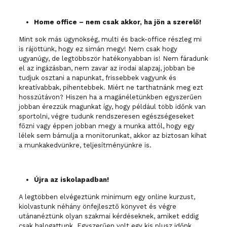
Home office – nem csak akkor, ha jön a szerelő!
Mint sok más ügynökség, multi és back-office részleg mi
is rájöttünk, hogy ez simán megy! Nem csak hogy
ugyanúgy, de legtöbbször hatékonyabban is! Nem fáradunk
el az ingázásban, nem zavar az irodai alapzaj, jobban be
tudjuk osztani a napunkat, frissebbek vagyunk és
kreatívabbak, pihentebbek. Miért ne tarthatnánk meg ezt
hosszútávon? Hiszen ha a magánéletünkben egyszerűen
jobban érezzük magunkat így, hogy például több időnk van
sportolni, végre tudunk rendszeresen egészségeseket
főzni vagy éppen jobban megy a munka attól, hogy egy
lélek sem bámulja a monitorunkat, akkor az biztosan kihat
a munkakedvünkre, teljesítményünkre is.
Újra az iskolapadban!
A legtöbben elvégeztünk minimum egy online kurzust,
kiolvastunk néhány önfejlesztő könyvet és végre
utánanéztünk olyan szakmai kérdéseknek, amiket eddig
csak halogattunk. Egyszerűen volt egy kis plusz időnk,