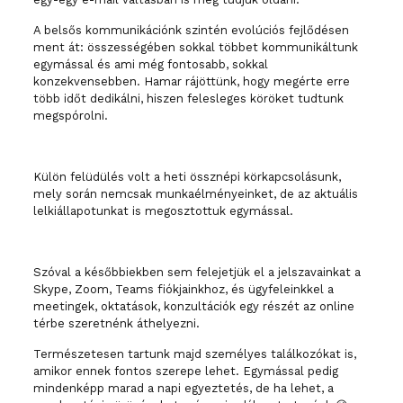
A belsős kommunikációnk szintén evolúciós fejlődésen
ment át: összességében sokkal többet kommunikáltunk
egymással és ami még fontosabb, sokkal
konzekvensebben. Hamar rájöttünk, hogy megérte erre
több időt dedikálni, hiszen felesleges köröket tudtunk
megspórolni.
Külön felüdülés volt a heti össznépi körkapcsolásunk,
mely során nemcsak munkaélményeinket, de az aktuális
lelkiállapotunkat is megosztottuk egymással.
Szóval a későbbiekben sem felejetjük el a jelszavainkat a
Skype, Zoom, Teams fiókjainkhoz, és ügyfeleinkkel a
meetingek, oktatások, konzultációk egy részét az online
térbe szeretnénk áthelyezni.
Természetesen tartunk majd személyes találkozókat is,
amikor ennek fontos szerepe lehet. Egymással pedig
mindenképp marad a napi egyeztetés, de ha lehet, a