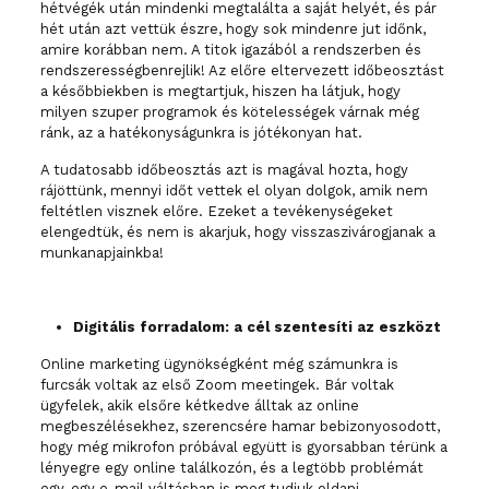
hétvégék után mindenki megtalálta a saját helyét, és pár
hét után azt vettük észre, hogy sok mindenre jut időnk,
amire korábban nem. A titok igazából a rendszerben és
rendszerességbenrejlik! Az előre eltervezett időbeosztást
a későbbiekben is megtartjuk, hiszen ha látjuk, hogy
milyen szuper programok és kötelességek várnak még
ránk, az a hatékonyságunkra is jótékonyan hat.
A tudatosabb időbeosztás azt is magával hozta, hogy
rájöttünk, mennyi időt vettek el olyan dolgok, amik nem
feltétlen visznek előre. Ezeket a tevékenységeket
elengedtük, és nem is akarjuk, hogy visszaszivárogjanak a
munkanapjainkba!
Digitális forradalom: a cél szentesíti az eszközt
Online marketing ügynökségként még számunkra is
furcsák voltak az első Zoom meetingek. Bár voltak
ügyfelek, akik elsőre kétkedve álltak az online
megbeszélésekhez, szerencsére hamar bebizonyosodott,
hogy még mikrofon próbával együtt is gyorsabban térünk a
lényegre egy online találkozón, és a legtöbb problémát
egy-egy e-mail váltásban is meg tudjuk oldani.