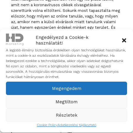
amit nem a koronavírusos cikkek olvasgatásával
szerettünk volna eltölteni. Sokunk most tapasztalta meg
először, hogy milyen az online tanulás, vagy, hogy milyen
az, amikor nem a külső elvárások miatt tanulunk valami
újat, hanem egyszerűen érdekel minket egy terület. És
hát evés közben jön meg az étvágy! Mivel továbbra is
Engedélyezd a Cookie-k
rengeteg képzés érhető el online ingyen, vagy
használatát!
kedvezményesen, ezt a jó szokásunkat biztosan
folytatjuk, sőt folyamatosan ajánljuk egymásnak, ha valaki
A legjobb élmény biztosítása érdekében olyan technológiákat használunk,
mint a cookie-k az eszközadatok tárolására és/vagy eléréséhez. Ha
talált valami jó lehetőséget.
beleegyezel ezekbe a technológiákba, akkor olyan adatokat dolgozhatunk
fel ezen az oldalon, mint a böngészési viselkedés vagy az egyedi
azonosítók. A hozzájárulás elmulasztása vagy visszavonása bizonyos
Most, hogy vége…
funkciókat hátrányosan érinthet.
A társaság egyik fele már nagyon várta, a másik fele
Megengedem
annyira nem. De hát mások vagyunk, más igényekkel,
gondolatokkal. Ami biztos, hogy egymáson és magunkon is
Megtiltom
azt látjuk, hogy az elmúlt hónapok lelassulása nagyon jót
tett! Az átlagnál egy picit jobban benne vagyunk a digitális
pörgésben, sokszor szakmai ártalomból nézzük végig az
Részletek
összes YouTube reklámot, vagy pörgetjük az Instát.
Cookie Policy
Adatkezelési tájékoztató
Viszont előbb- utóbb mindannyiunknál eljött az a
pont amikor eldöntötte, hogy a hírek és