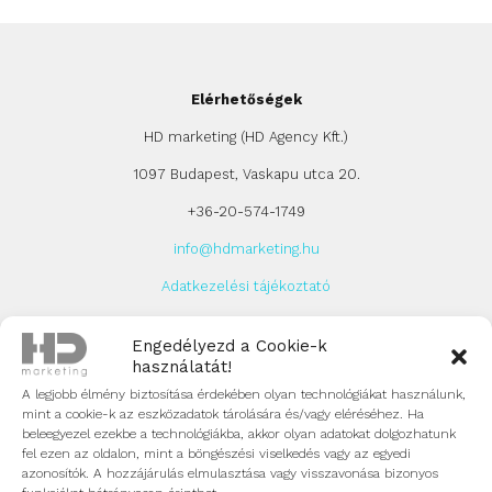
Elérhetőségek
HD marketing (HD Agency Kft.)
1097 Budapest, Vaskapu utca 20.
+36-20-574-1749
info@hdmarketing.hu
Adatkezelési tájékoztató
Hírlevél feliratkozás
Engedélyezd a Cookie-k
Google irányelvek
használatát!
A legjobb élmény biztosítása érdekében olyan technológiákat használunk,
Cégünk elfogadta és betartja a Google által
mint a cookie-k az eszközadatok tárolására és/vagy eléréséhez. Ha
meghatározott irányelveket.
beleegyezel ezekbe a technológiákba, akkor olyan adatokat dolgozhatunk
fel ezen az oldalon, mint a böngészési viselkedés vagy az egyedi
Harmadik félre vonatkozó irányelv
azonosítók. A hozzájárulás elmulasztása vagy visszavonása bizonyos