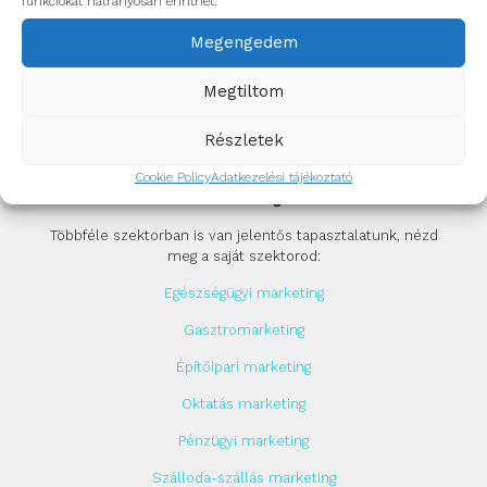
funkciókat hátrányosan érinthet.
GY.I.K.
Szerződési feltételek
Megengedem
Pályázati segítség
Megtiltom
Segítünk GINOP pályázatodban
Részletek
Cookie Policy
Adatkezelési tájékoztató
Szektor szintű megoldásaink
Többféle szektorban is van jelentős tapasztalatunk, nézd
meg a saját szektorod:
Egészségügyi marketing
Gasztromarketing
Építőipari marketing
Oktatás marketing
Pénzügyi marketing
Szálloda-szállás marketing